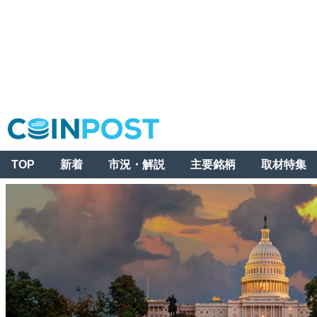
TOP
新着
市況・解説
主要銘柄
取材特集