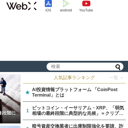
iOS
android
YouTube
人気記事ランキング
一覧 ＞
AI投資情報プラットフォーム 「CoinPost
★
Terminal」とは
ビットコイン・イーサリアム・XRP、「弱気
1
終段階に
相場の最終段階に典型的な兆候」＝クリプト
クアント
暗号資産交換業者に出庫制限強化を要請、詐