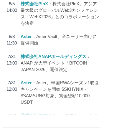
8/5
株式会社PlnX
株式会社PlnX、アジア
14:00
最大級のグローバルWeb3カンファレン
ス「WebX2026」とのコラボレーション
を決定
8/3
Aster
Aster Vault、全ユーザー向けに
11:30
提供開始
7/31
株式会社ANAPホールディングス
13:00
ANAP が大型イベント「BITCOIN
JAPAN 2026」開催決定
7/31
Aster
Aster、韓国RWAシーズン1取引
12:00
キャンペーンを開始 $SKHYNIX・
$SAMSUNG対象、賞金総額10,000
USDT
7/30
株式会社モアクト
「モアクト」 のポ
18:30
イント交換先に日本円ステーブルコイン
「 JPYC」を追加