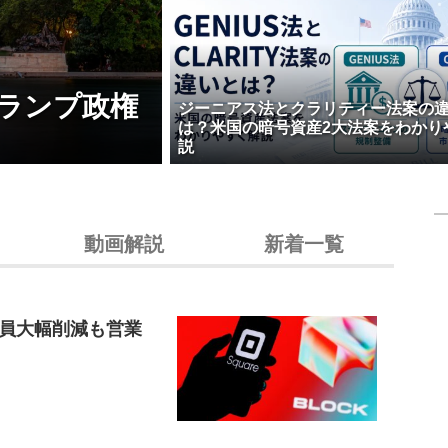
ランプ政権
ジーニアス法とクラリティー法案の
は？米国の暗号資産2大法案をわかり
説
動画解説
新着一覧
員大幅削減も営業