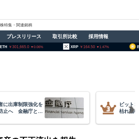
株特集・関連銘柄
プレスリリース
取引所比較
採用情報
1,665.0
XRP
164.50
BNB
94
0.06
1.47
者に出庫制限強化を
ビットコ
防止へ 金融庁と警
枯れ指標