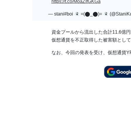
https://t.co/MoaZIfGKGa
— stani#boi
=(⬤_⬤)=
(@StaniK
資金プールから流出した合計11.6億
仮想通貨を不正取得した被害額として
なお、今回の発表を受け、仮想通貨Y