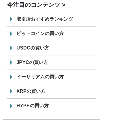
今注目のコンテンツ
7/29
SBI VCトレード株式会社
信託型円建
19:30
てステーブルコイン「JPYSC」徹底解
取引所おすすめランキング
説セミナーを開催
ビットコインの買い方
USDCの買い方
JPYCの買い方
イーサリアムの買い方
XRPの買い方
HYPEの買い方