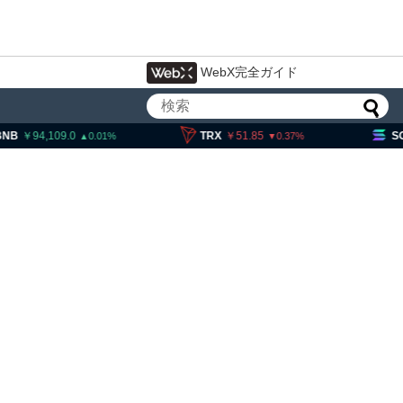
WebX完全ガイド
,109.0
TRX
51.85
SOL
11,5
0.01
0.37
イン流出6.58万BTC、売り
は接近＝グラスノード