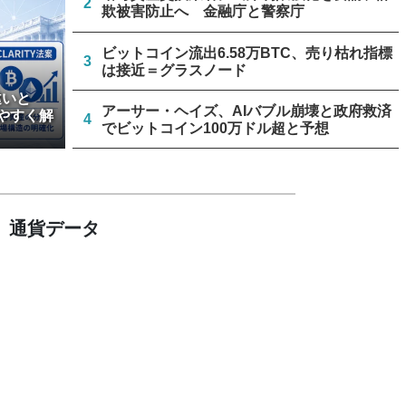
2
欺被害防止へ 金融庁と警察庁
ビットコイン流出6.58万BTC、売り枯れ指標
3
は接近＝グラスノード
違いと
アーサー・ヘイズ、AIバブル崩壊と政府救済
やすく解
4
でビットコイン100万ドル超と予想
米上院、クラリティー法案のクローチャー申
5
請見送り続く＝報道
通貨データ