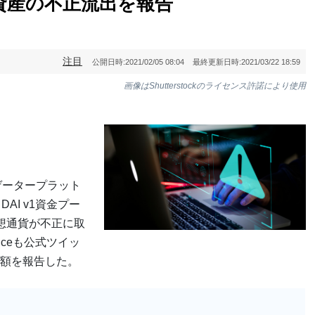
ce、資産の不正流出を報告
注目
公開日時:
2021/02/05 08:04
最終更新日時:
2021/03/22 18:59
画像はShutterstockのライセンス許諾により使用
ゲータープラット
DAI v1資金プー
想通貨が不正に取
anceも公式ツイッ
額を報告した。