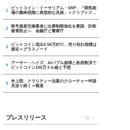
ビットコイン・イーサリアム・XRP、「弱気相
1
場の最終段階に典型的な兆候」＝クリプトクア
ント
暗号資産交換業者に出庫制限強化を要請、詐欺
2
被害防止へ 金融庁と警察庁
ビットコイン流出6.58万BTC、売り枯れ指標は
3
接近＝グラスノード
アーサー・ヘイズ、AIバブル崩壊と政府救済で
4
ビットコイン100万ドル超と予想
米上院、クラリティー法案のクローチャー申請
5
見送り続く＝報道
プレスリリース
一覧