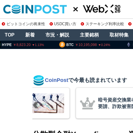
ビットコインの将来性
USDC買い方
ステーキング利率比較
TOP
新着
市況・解説
主要銘柄
取材特集
8,823.20
BTC
10,195,098
ETH
30
1.13
0.24
CoinPost
で今最も読まれています
リアム・
暗号資産交換業
終段階に典型
要請、詐欺被害
クアント
察庁