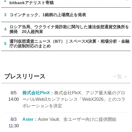
2
bitbankアナリスト寄稿
3
コインチェック、1銘柄の上場廃止を発表
ロシア当局、ウクライナ発詐欺に関与した違法仮想通貨交換所を
4
摘発 20人超拘束
週刊仮想通貨ニュース（8/7）｜スペースX決算・相場分析・金融
5
庁の規制対応のまとめ
プレスリリース
一覧
8/5
株式会社PlnX
株式会社PlnX、アジア最大級のグロ
14:00
ーバルWeb3カンファレンス「WebX2026」とのコラ
ボレーションを決定
8/3
Aster
Aster Vault、全ユーザー向けに提供開始
11:30