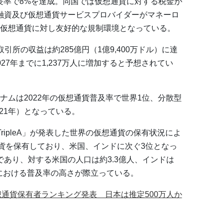
成長率で8%を達成。同国では仮想通貨に対する税金が
P融資及び仮想通貨サービスプロバイダーがマネーロ
仮想通貨に対し友好的な規制環境となっている。
通貨取引所の収益は約285億円（1億9,400万ドル）に達
27年までに1,237万人に増加すると予想されてい
ナムは2022年の仮想通貨普及率で世界1位、分散型
021年）となっている。
ripleA」が発表した世界の仮想通貨の保有状況によ
通貨を保有しており、米国、インドに次ぐ3位となっ
人であり、対する米国の人口は約3.3億人、インドは
ムにおける普及率の高さが際立っている。
の仮想通貨保有者ランキング発表 日本は推定500万人か