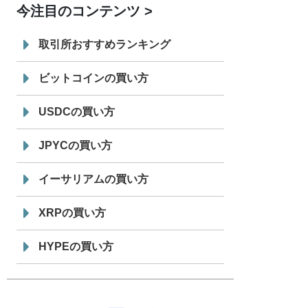
今注目のコンテンツ
7/29
SBI VCトレード株式会社
信託型円建
19:30
てステーブルコイン「JPYSC」徹底解
取引所おすすめランキング
説セミナーを開催
ビットコインの買い方
USDCの買い方
JPYCの買い方
イーサリアムの買い方
XRPの買い方
HYPEの買い方