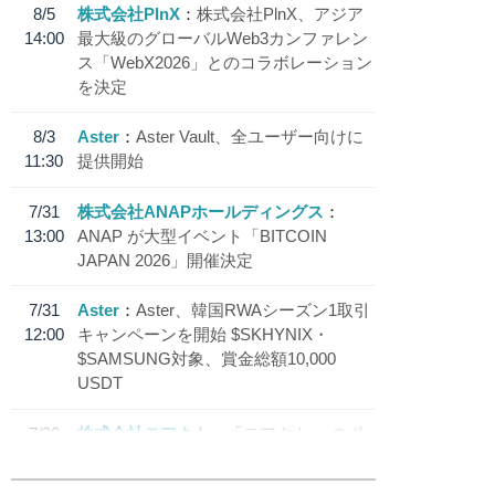
8/5
株式会社PlnX
株式会社PlnX、アジア
14:00
最大級のグローバルWeb3カンファレン
ス「WebX2026」とのコラボレーション
を決定
8/3
Aster
Aster Vault、全ユーザー向けに
11:30
提供開始
7/31
株式会社ANAPホールディングス
13:00
ANAP が大型イベント「BITCOIN
JAPAN 2026」開催決定
7/31
Aster
Aster、韓国RWAシーズン1取引
12:00
キャンペーンを開始 $SKHYNIX・
$SAMSUNG対象、賞金総額10,000
USDT
7/30
株式会社モアクト
「モアクト」 のポ
18:30
イント交換先に日本円ステーブルコイン
「 JPYC」を追加