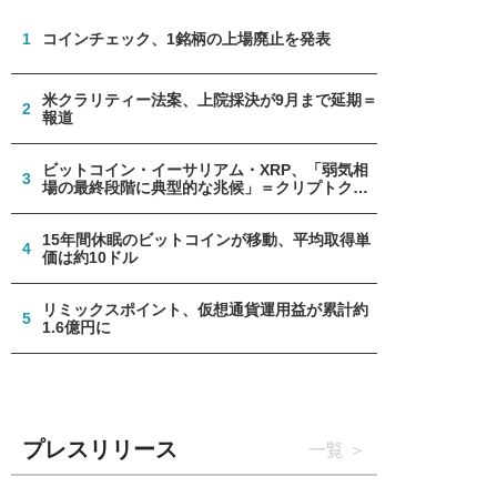
1
コインチェック、1銘柄の上場廃止を発表
米クラリティー法案、上院採決が9月まで延期＝
2
報道
ビットコイン・イーサリアム・XRP、「弱気相
3
場の最終段階に典型的な兆候」＝クリプトクア
ント
15年間休眠のビットコインが移動、平均取得単
4
価は約10ドル
リミックスポイント、仮想通貨運用益が累計約
5
1.6億円に
プレスリリース
一覧