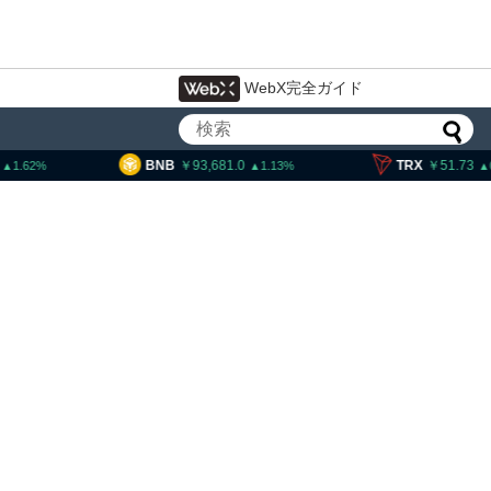
WebX完全ガイド
93,681.0
TRX
51.73
SOL
1
1.13
0.14
イン・イーサリアム・
「弱気相場の最終段階に典型
」＝クリプトクアント