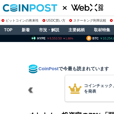
ビットコインの将来性
USDC買い方
ステーキング利率比較
TOP
新着
市況・解説
主要銘柄
取材特集
E
8,553.50
BTC
10,254,854
ETH
1.88
1.31
CoinPost
で今最も読まれています
の上場廃止
米クラリティー
月まで延期＝報