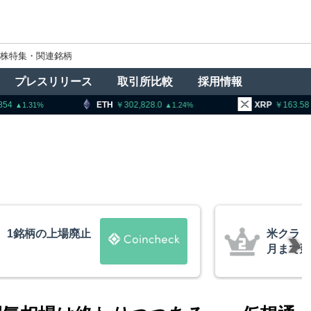
株特集・関連銘柄
プレスリリース
取引所比較
採用情報
302,828.0
XRP
163.58
BNB
1.24
1.62
法案、上院採決が9
ビットコ
道
XRP、
的な兆候