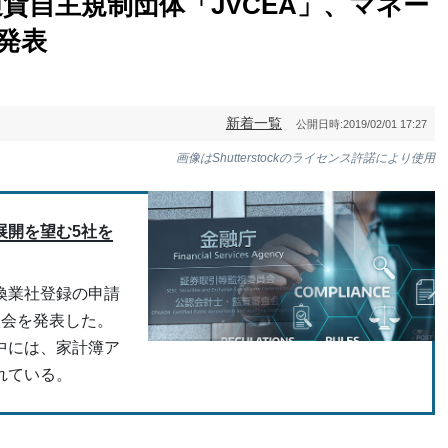
貨自主規制団体「JVCEA」、マネー
発表
新着一覧
公開日時:
2019/02/01 17:27
画像はShutterstockのライセンス許諾により使用
展開を望む5社を
換業社登録の申請
入会を発表した。
中には、家計簿ア
れている。