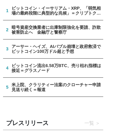
ビットコイン・イーサリアム・XRP、「弱気相
1
場の最終段階に典型的な兆候」＝クリプトクア
ント
暗号資産交換業者に出庫制限強化を要請、詐欺
2
被害防止へ 金融庁と警察庁
アーサー・ヘイズ、AIバブル崩壊と政府救済で
3
ビットコイン100万ドル超と予想
ビットコイン流出6.58万BTC、売り枯れ指標は
4
接近＝グラスノード
米上院、クラリティー法案のクローチャー申請
5
見送り続く＝報道
プレスリリース
一覧