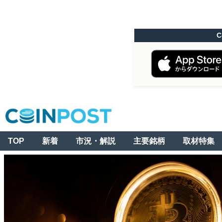
C
TOP
新着
市況・解説
主要銘柄
取材特集