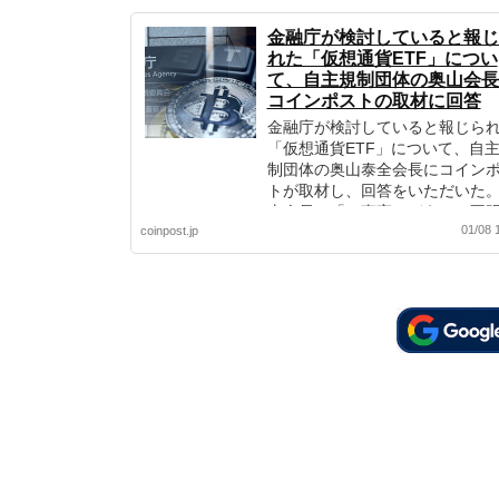
金融庁が検討していると報じ
れた「仮想通貨ETF」につい
て、自主規制団体の奥山会長
コインポストの取材に回答
金融庁が検討していると報じら
「仮想通貨ETF」について、自
制団体の奥山泰全会長にコイン
トが取材し、回答をいただいた。
山会長は「（事実かどうかは不
01/08 
coinpost.jp
が）当局においては、米国の金
局の情報も拾っているだろうか
討されている可能性は考えられ
る。」と言及している。