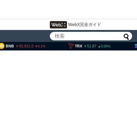
WebX完全ガイド
,931.0
TRX
51.87
SOL
11,
0.1
0.05
・ヘイズ、AIバブル崩壊と
でビットコイン100万ドル