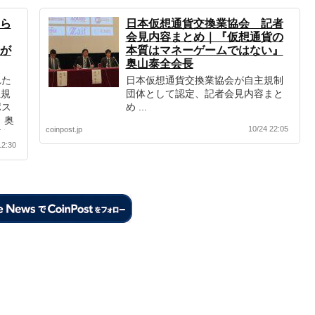
ら
日本仮想通貨交換業協会 記者
会見内容まとめ｜『仮想通貨の
が
本質はマネーゲームではない』
奥山泰全会長
れた
日本仮想通貨交換業協会が自主規制
主規
団体として認定、記者会見内容まと
ポス
め ...
 奥
10/24 22:05
coinpost.jp
明だ
12:30
融当
ら検