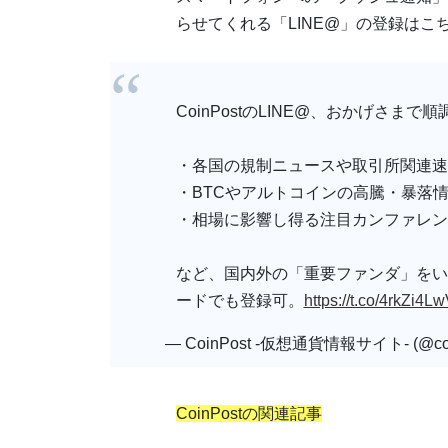
らせてくれる「LINE@」の登録はこち
CoinPostのLINE@、おかげさま
・各国の規制ニュースや取引所関連速
・BTCやアルトコインの高騰・暴落
・相場に影響し得る注目カンファレン
など、国内外の「重要ファンダ」をい
ードでも登録可。
https://t.co/4rkZi4L
— CoinPost -仮想通貨情報サイト- (@coi
CoinPostの関連記事