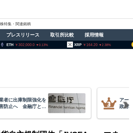
株特集・関連銘柄
プレスリリース
取引所比較
採用情報
2,000.0
XRP
164.20
BNB
93
0.13
2.38
者に出庫制限強化を
アーサー
防止へ 金融庁と警
政府救済
超と予想