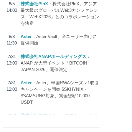
8/5
株式会社PlnX
株式会社PlnX、アジア
14:00
最大級のグローバルWeb3カンファレン
ス「WebX2026」とのコラボレーション
を決定
8/3
Aster
Aster Vault、全ユーザー向けに
11:30
提供開始
7/31
株式会社ANAPホールディングス
13:00
ANAP が大型イベント「BITCOIN
JAPAN 2026」開催決定
7/31
Aster
Aster、韓国RWAシーズン1取引
12:00
キャンペーンを開始 $SKHYNIX・
$SAMSUNG対象、賞金総額10,000
USDT
7/30
株式会社モアクト
「モアクト」 のポ
18:30
イント交換先に日本円ステーブルコイン
「 JPYC」を追加