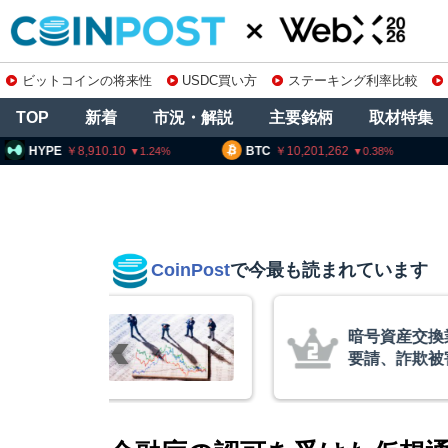
ビットコインの将来性
USDC買い方
ステーキング利率比較
TOP
新着
市況・解説
主要銘柄
取材特集
8,910.10
BTC
10,201,262
ETH
30
1.24
0.38
CoinPost
で今最も読まれています
リアム・
暗号資産交換業
終段階に典型
要請、詐欺被害
クアント
察庁