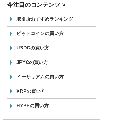
今注目のコンテンツ
7/29
SBI VCトレード株式会社
信託型円建
19:30
てステーブルコイン「JPYSC」徹底解
取引所おすすめランキング
説セミナーを開催
ビットコインの買い方
USDCの買い方
JPYCの買い方
イーサリアムの買い方
XRPの買い方
HYPEの買い方