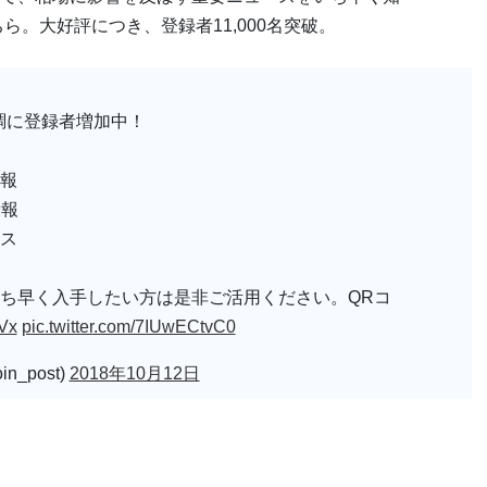
ら。大好評につき、登録者11,000名突破。
で順調に登録者増加中！
報
情報
ス
ち早く入手したい方は是非ご活用ください。QRコ
wVx
pic.twitter.com/7IUwECtvC0
n_post)
2018年10月12日