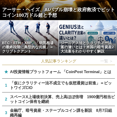
アーサー・ヘイズ、AIバブル崩壊と政府救済でビット
コイン100万ドル超と予想
BTC・ETH・XRP、「弱気相場
ジーニアス法とクラリティー法
の最終段階に典型的な兆候」＝
案の違いとは？米国の暗号資産2
クリプトクアント
大法案をわかりやすく解説
人気記事ランキング
一覧 ＞
★
AI投資情報プラットフォーム 「CoinPost Terminal」とは
「仮にクラリティー法不成立でも仮想通貨は前進」＝ビッ
1
トワイズCIO
スペースX上場後初決算、売上高ほぼ倍増 1900億円相当ビ
2
ットコイン保有を継続
金融庁、暗号資産・ステーブルコイン課を新設 8月7日組
3
織再編