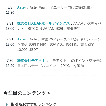
8/3
Aster
Aster Vault、全ユーザー向けに提供開始
11:30
7/31
株式会社ANAPホールディングス
ANAP が大型イベ
13:00
ント「BITCOIN JAPAN 2026」開催決定
7/31
Aster
Aster、韓国RWAシーズン1取引キャンペーン
12:00
を開始 $SKHYNIX・$SAMSUNG対象、賞金総額
10,000 USDT
7/30
株式会社モアクト
「モアクト」 のポイント交換先に
18:30
日本円ステーブルコイン「 JPYC」を追加
7/29
SBI VCトレード株式会社
信託型円建てステーブル
19:30
コイン「JPYSC」徹底解説セミナーを開催
今注目のコンテンツ
取引所おすすめランキング