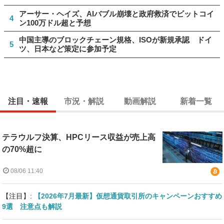
アーサー・ヘイズ、AIバブル崩壊と政府救済でビットコイ
4
ン100万ドル超と予想
中国主導のブロックチェーン規格、ISOが新規承認 ドイ
5
ツ、日本など策定に参加予定
注目・速報
市況・解説
動画解説
新着一覧
テラウルフ決算、HPCリース収益が売上高
の70%超に
08/06 11:40
【注目】:
【2026年7月最新】仮想通貨取引所のキャンペーンおすすめ
9選 注意点も解説