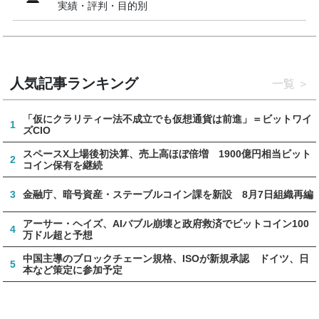
実績・評判・目的別
人気記事ランキング
一覧
「仮にクラリティー法不成立でも仮想通貨は前進」＝ビットワイ
1
ズCIO
スペースX上場後初決算、売上高ほぼ倍増 1900億円相当ビット
2
コイン保有を継続
3
金融庁、暗号資産・ステーブルコイン課を新設 8月7日組織再編
アーサー・ヘイズ、AIバブル崩壊と政府救済でビットコイン100
4
万ドル超と予想
中国主導のブロックチェーン規格、ISOが新規承認 ドイツ、日
5
本など策定に参加予定