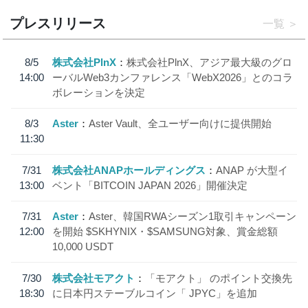
プレスリリース
一覧
8/5
株式会社PlnX
株式会社PlnX、アジア最大級のグロ
14:00
ーバルWeb3カンファレンス「WebX2026」とのコラ
ボレーションを決定
8/3
Aster
Aster Vault、全ユーザー向けに提供開始
11:30
7/31
株式会社ANAPホールディングス
ANAP が大型イ
13:00
ベント「BITCOIN JAPAN 2026」開催決定
7/31
Aster
Aster、韓国RWAシーズン1取引キャンペーン
12:00
を開始 $SKHYNIX・$SAMSUNG対象、賞金総額
10,000 USDT
7/30
株式会社モアクト
「モアクト」 のポイント交換先
18:30
に日本円ステーブルコイン「 JPYC」を追加