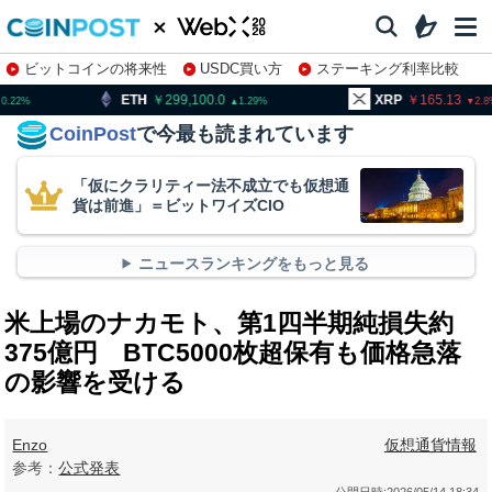
ビットコインの将来性
USDC買い方
ステーキング利率比較
株特集・関連銘柄
H
299,100.0
XRP
165.13
BNB
1.29
2.8
CoinPost
で今最も読まれています
「仮にクラリティー法不成立でも仮想通
貨は前進」＝ビットワイズCIO
ニュースランキングをもっと見る
米上場のナカモト、第1四半期純損失約
375億円 BTC5000枚超保有も価格急落
の影響を受ける
Enzo
仮想通貨情報
参考：
公式発表
公開日時:
2026/05/14 18:34