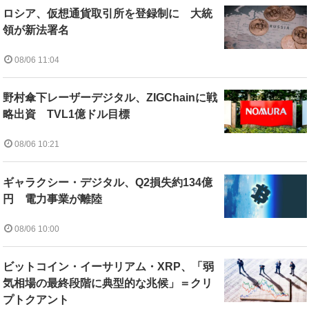
ロシア、仮想通貨取引所を登録制に 大統
領が新法署名
08/06 11:04
野村傘下レーザーデジタル、ZIGChainに戦
略出資 TVL1億ドル目標
08/06 10:21
ギャラクシー・デジタル、Q2損失約134億
円 電力事業が離陸
08/06 10:00
ビットコイン・イーサリアム・XRP、「弱
気相場の最終段階に典型的な兆候」＝クリ
プトクアント