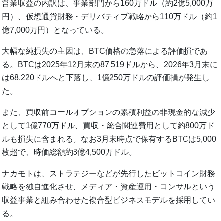
営業収益の内訳は、事業部門から160万ドル（約2億5,000万
円）、仮想通貨財務・デリバティブ戦略から110万ドル（約1
億7,000万円）となっている。
大幅な純損失の主因は、BTC価格の急落による評価損であ
る。BTCは2025年12月末の87,519ドルから、2026年3月末に
は68,220ドルへと下落し、1億250万ドルの評価損が発生し
た。
また、買収前コールオプションの累積利益の非現金的な減少
として1億770万ドル、買収・統合関連費用として約800万ド
ルも損失に含まれる。なお3月末時点で保有するBTCは5,000
枚超で、時価総額約3億4,500万ドル。
ナカモトは、ストラテジーなどが先行したビットコイン財務
戦略を独自進化させ、メディア・資産運用・コンサルという
収益事業と組み合わせた複合型ビジネスモデルを採用してい
る。