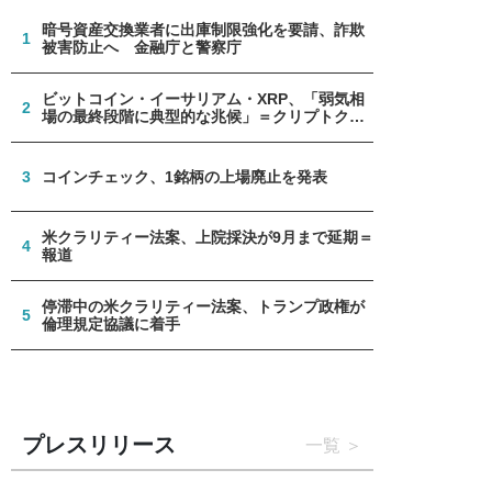
暗号資産交換業者に出庫制限強化を要請、詐欺
1
被害防止へ 金融庁と警察庁
ビットコイン・イーサリアム・XRP、「弱気相
2
場の最終段階に典型的な兆候」＝クリプトクア
ント
3
コインチェック、1銘柄の上場廃止を発表
米クラリティー法案、上院採決が9月まで延期＝
4
報道
停滞中の米クラリティー法案、トランプ政権が
5
倫理規定協議に着手
プレスリリース
一覧