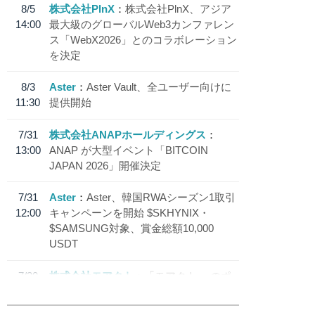
8/5
株式会社PlnX
株式会社PlnX、アジア
14:00
最大級のグローバルWeb3カンファレン
ス「WebX2026」とのコラボレーション
を決定
8/3
Aster
Aster Vault、全ユーザー向けに
11:30
提供開始
7/31
株式会社ANAPホールディングス
13:00
ANAP が大型イベント「BITCOIN
JAPAN 2026」開催決定
7/31
Aster
Aster、韓国RWAシーズン1取引
12:00
キャンペーンを開始 $SKHYNIX・
$SAMSUNG対象、賞金総額10,000
USDT
7/30
株式会社モアクト
「モアクト」 のポ
18:30
イント交換先に日本円ステーブルコイン
「 JPYC」を追加