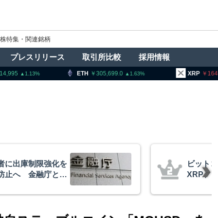
株特集・関連銘柄
プレスリリース
取引所比較
採用情報
H
305,699.0
XRP
164.31
BN
1.63
0.99
イーサリアム・
コインチ
相場の最終段階に典型
を発表
リプトクアント