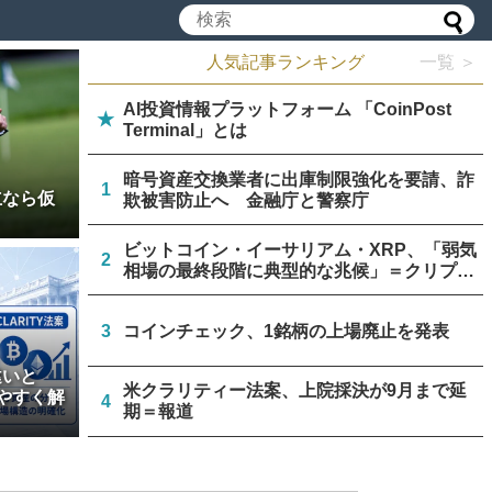
人気記事ランキング
一覧 ＞
AI投資情報プラットフォーム 「CoinPost
★
Terminal」とは
暗号資産交換業者に出庫制限強化を要請、詐
1
立なら仮
欺被害防止へ 金融庁と警察庁
ビットコイン・イーサリアム・XRP、「弱気
2
相場の最終段階に典型的な兆候」＝クリプト
クアント
3
コインチェック、1銘柄の上場廃止を発表
違いと
米クラリティー法案、上院採決が9月まで延
やすく解
4
期＝報道
停滞中の米クラリティー法案、トランプ政権
5
が倫理規定協議に着手