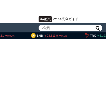
WebX完全ガイド
B
93,811.0
TRX
51.93
SOL
0.1
0.32
ェック、1銘柄の上場廃止