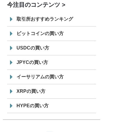
今注目のコンテンツ
7/29
SBI VCトレード株式会社
信託型円建
19:30
てステーブルコイン「JPYSC」徹底解
取引所おすすめランキング
説セミナーを開催
ビットコインの買い方
USDCの買い方
JPYCの買い方
イーサリアムの買い方
XRPの買い方
HYPEの買い方