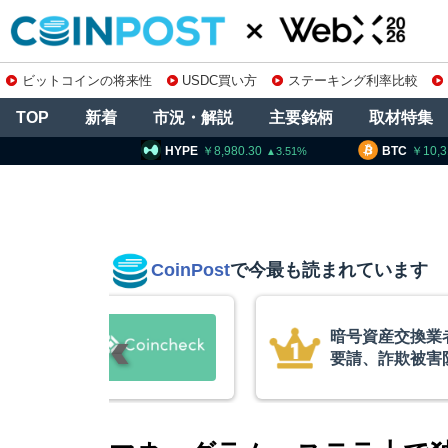
ビットコインの将来性
USDC買い方
ステーキング利率比較
TOP
新着
市況・解説
主要銘柄
取材特集
YPE
8,980.30
BTC
10,314,995
ET
3.51
1.13
CoinPost
で今最も読まれています
庫制限強化を
ビットコイン・
 金融庁と警
XRP、「弱気
的な兆候」＝ク