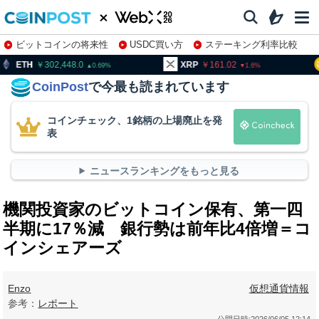
ビットコインの将来性
USDC買い方
ステーキング利率比較
株特集・関連銘柄
02,448.0
XRP
161.02
BNB
9
0.69
1.6
CoinPost
で今最も読まれています
コインチェック、1銘柄の上場廃止を発
表
ニュースランキングをもっと見る
機関投資家のビットコイン保有、第一四
半期に17％減 銀行勢は前年比4倍増＝コ
インシェアーズ
Enzo
仮想通貨情報
参考：
レポート
公開日時:
2026/06/05 12:14