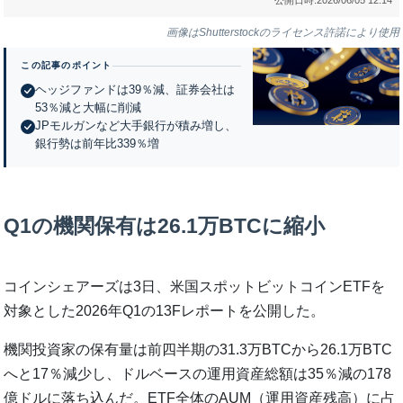
画像はShutterstockのライセンス許諾により使用
この記事のポイント
ヘッジファンドは39％減、証券会社は
53％減と大幅に削減
JPモルガンなど大手銀行が積み増し、
銀行勢は前年比339％増
Q1の機関保有は26.1万BTCに縮小
コインシェアーズは3日、米国スポットビットコインETFを
対象とした2026年Q1の13Fレポートを公開した。
機関投資家の保有量は前四半期の31.3万BTCから26.1万BTC
へと17％減少し、ドルベースの運用資産総額は35％減の178
億ドルに落ち込んだ。ETF全体のAUM（運用資産残高）に占