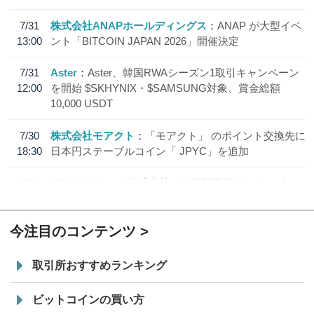
7/31
株式会社ANAPホールディングス
ANAP が大型イベ
13:00
ント「BITCOIN JAPAN 2026」開催決定
7/31
Aster
Aster、韓国RWAシーズン1取引キャンペーン
12:00
を開始 $SKHYNIX・$SAMSUNG対象、賞金総額
10,000 USDT
7/30
株式会社モアクト
「モアクト」 のポイント交換先に
18:30
日本円ステーブルコイン「 JPYC」を追加
7/29
SBI VCトレード株式会社
信託型円建てステーブル
19:30
コイン「JPYSC」徹底解説セミナーを開催
今注目のコンテンツ
取引所おすすめランキング
ビットコインの買い方