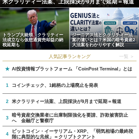
米クラリティー法案、上院採決が9月まで延期＝報道
トランプ大統領、クラリティー
ジーニアス法とクラリティー法
法成立なら仮想通貨売却益の納
案の違いとは？米国の暗号資産2
税延期も
大法案をわかりやすく解説
人気記事ランキング
一覧 ＞
★
AI投資情報プラットフォーム 「CoinPost Terminal」とは
1
コインチェック、1銘柄の上場廃止を発表
2
米クラリティー法案、上院採決が9月まで延期＝報道
暗号資産交換業者に出庫制限強化を要請、詐欺被害防止
3
へ 金融庁と警察庁
ビットコイン・イーサリアム・XRP、「弱気相場の最終段
4
階に典型的な兆候」＝クリプトクアント