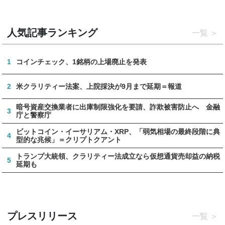
人気記事ランキング
一覧
1
コインチェック、1銘柄の上場廃止を発表
2
米クラリティー法案、上院採決が9月まで延期＝報道
暗号資産交換業者に出庫制限強化を要請、詐欺被害防止へ 金融
3
庁と警察庁
ビットコイン・イーサリアム・XRP、「弱気相場の最終段階に典
4
型的な兆候」＝クリプトクアント
トランプ大統領、クラリティー法成立なら仮想通貨売却益の納税
5
延期も
プレスリリース
一覧