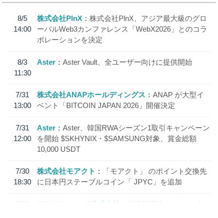
8/5
株式会社PlnX
株式会社PlnX、アジア最大級のグロ
14:00
ーバルWeb3カンファレンス「WebX2026」とのコラ
ボレーションを決定
8/3
Aster
Aster Vault、全ユーザー向けに提供開始
11:30
7/31
株式会社ANAPホールディングス
ANAP が大型イ
13:00
ベント「BITCOIN JAPAN 2026」開催決定
7/31
Aster
Aster、韓国RWAシーズン1取引キャンペーン
12:00
を開始 $SKHYNIX・$SAMSUNG対象、賞金総額
10,000 USDT
7/30
株式会社モアクト
「モアクト」 のポイント交換先
18:30
に日本円ステーブルコイン「 JPYC」を追加
7/29
SBI VCトレード株式会社
信託型円建てステーブル
19:30
コイン「JPYSC」徹底解説セミナーを開催