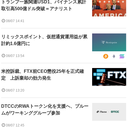
トランプ一族関連USD1、バイナンス累計
取引高500億ドル突破＝アナリスト
08/07 14:41
リミックスポイント、仮想通貨運用益が累
計約1.6億円に
08/07 13:54
米控訴裁、FTX前CEO懲役25年を正式確
定 上訴棄却の効力発生
08/07 13:20
DTCCのRWAトークン化を支援へ、プルー
ムがワーキンググループ参加
08/07 12:45