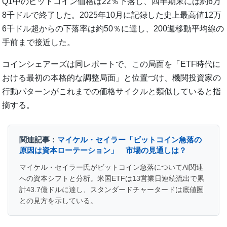
Q1中のビットコイン価格は22％下落し、四半期末には約6万
8千ドルで終了した。2025年10月に記録した史上最高値12万
6千ドル超からの下落率は約50％に達し、200週移動平均線の
手前まで接近した。
コインシェアーズは同レポートで、この局面を「ETF時代に
おける最初の本格的な調整局面」と位置づけ、機関投資家の
行動パターンがこれまでの価格サイクルと類似していると指
摘する。
関連記事：
マイケル・セイラー「ビットコイン急落の
原因は資本ローテーション」 市場の見通しは？
マイケル・セイラー氏がビットコイン急落についてAI関連
への資本シフトと分析。米国ETFは13営業日連続流出で累
計43.7億ドルに達し、スタンダードチャータードは底値圏
との見方を示している。