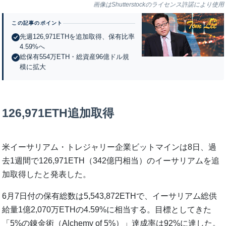
画像はShutterstockのライセンス許諾により使用
この記事のポイント
先週126,971ETHを追加取得、保有比率
4.59%へ
総保有554万ETH・総資産96億ドル規
模に拡大
126,971ETH追加取得
米イーサリアム・トレジャリー企業ビットマインは8日、過
去1週間で126,971ETH（342億円相当）のイーサリアムを追
加取得したと発表した。
6月7日付の保有総数は5,543,872ETHで、イーサリアム総供
給量1億2,070万ETHの4.59%に相当する。目標としてきた
「5%の錬金術（Alchemy of 5%）」達成率は92%に達した。