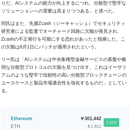
りだ。AIシステムの能力が向上するにつれ、分散型で堅牢な
ソリューションへの需要は高まりつつある」と述べた。
同氏はまた、先週Zcash（ジーキャッシュ）でセキュリティ
研究者による監査でオーチャード回路に欠陥が発見され、
Zcashの不正発行を可能にする恐れがあったと指摘した。こ
の欠陥は6月1日にパッチが適用されたという。
リー氏は「AIシステムは中央集権型金融サービスの基盤や脆
弱な分散型プロトコルの欠陥を見つけ出す。これはイーサリ
アムのような堅牢で信頼性の高い分散型ブロックチェーンの
ユースケースと製品市場適合性を強化するものだ」としてい
る。
Ethereum
301,442
2.11
ETH
＄1,911