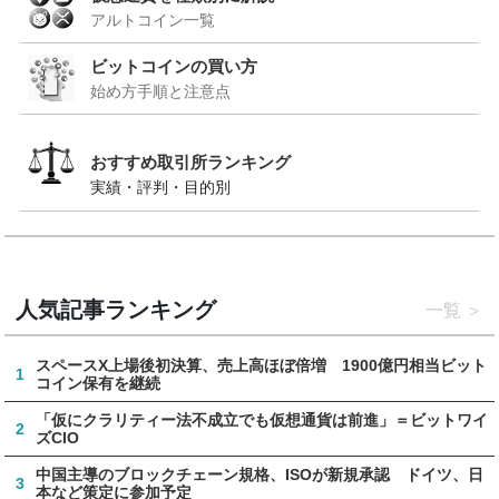
アルトコイン一覧
ビットコインの買い方
始め方手順と注意点
おすすめ取引所ランキング
実績・評判・目的別
人気記事ランキング
一覧
スペースX上場後初決算、売上高ほぼ倍増 1900億円相当ビット
1
コイン保有を継続
「仮にクラリティー法不成立でも仮想通貨は前進」＝ビットワイ
2
ズCIO
中国主導のブロックチェーン規格、ISOが新規承認 ドイツ、日
3
本など策定に参加予定