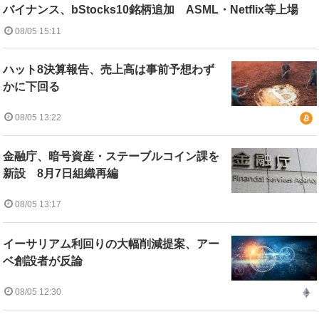
バイナンス、bStocks10銘柄追加 ASML・Netflix等上場
08/05 15:11
ハット8決算報告、売上高は事前予想わず
かに下回る
08/05 13:22
金融庁、暗号資産・ステーブルコイン課を
新設 8月7日組織再編
08/05 13:17
イーサリアム利回りの大幅削減提案、アー
ベ創設者が反論
08/05 12:30