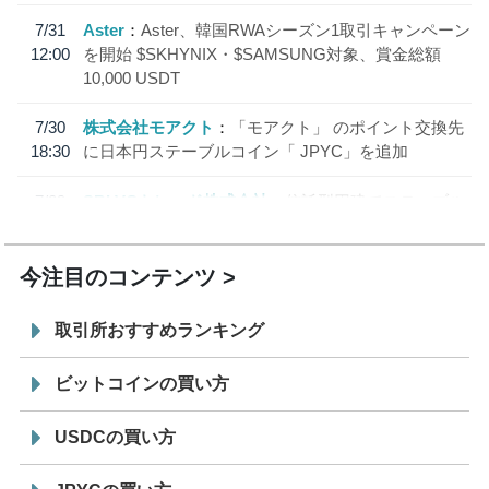
7/31
Aster
Aster、韓国RWAシーズン1取引キャンペーン
12:00
を開始 $SKHYNIX・$SAMSUNG対象、賞金総額
10,000 USDT
7/30
株式会社モアクト
「モアクト」 のポイント交換先
18:30
に日本円ステーブルコイン「 JPYC」を追加
7/29
SBI VCトレード株式会社
信託型円建てステーブル
19:30
コイン「JPYSC」徹底解説セミナーを開催
今注目のコンテンツ
取引所おすすめランキング
ビットコインの買い方
USDCの買い方