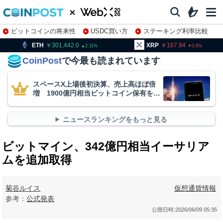
ビットコインの将来性
USDC買い方
ステーキング利率比較
株特集・関連銘柄
301,442.0
XRP
167.94
BNB
2.11
0.8
CoinPost
で今最も読まれています
スペースX上場後初決算、売上高ほぼ倍
増 1900億円相当ビットコイン保有を継
続
ニュースランキングをもっと見る
ビットマイン、342億円相当イーサリア
ムを追加取得
菊谷ルイス
仮想通貨情報
参考：
公式発表
公開日時:
2026/06/09 05:35