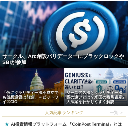
サークル、Arc創設バリデーターにブラックロックや
SBIが参加
「仮にクラリティー法不成立で
ジーニアス法とクラリティー法
も仮想通貨は前進」＝ビットワ
案の違いとは？米国の暗号資産2
イズCIO
大法案をわかりやすく解説
人気記事ランキング
一覧 ＞
★
AI投資情報プラットフォーム 「CoinPost Terminal」とは