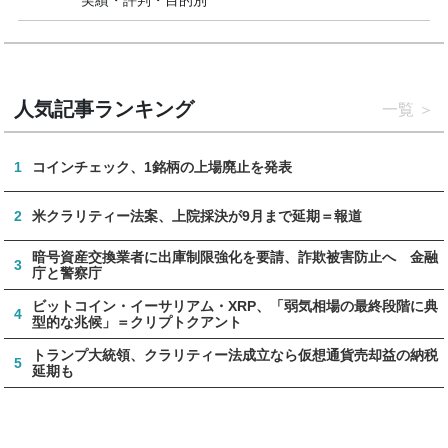
人気記事ランキング
一覧
1
コインチェック、1銘柄の上場廃止を発表
2
米クラリティー法案、上院採決が9月まで延期＝報道
暗号資産交換業者に出庫制限強化を要請、詐欺被害防止へ 金融
3
庁と警察庁
ビットコイン・イーサリアム・XRP、「弱気相場の最終段階に典
4
型的な兆候」＝クリプトクアント
トランプ大統領、クラリティー法成立なら仮想通貨売却益の納税
5
延期も