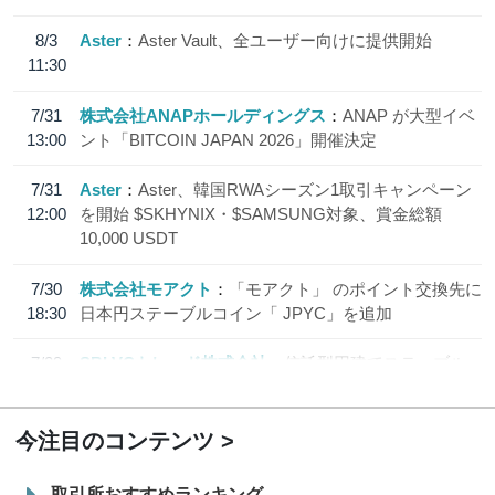
8/3
Aster
Aster Vault、全ユーザー向けに提供開始
11:30
7/31
株式会社ANAPホールディングス
ANAP が大型イベ
13:00
ント「BITCOIN JAPAN 2026」開催決定
7/31
Aster
Aster、韓国RWAシーズン1取引キャンペーン
12:00
を開始 $SKHYNIX・$SAMSUNG対象、賞金総額
10,000 USDT
7/30
株式会社モアクト
「モアクト」 のポイント交換先に
18:30
日本円ステーブルコイン「 JPYC」を追加
7/29
SBI VCトレード株式会社
信託型円建てステーブル
19:30
コイン「JPYSC」徹底解説セミナーを開催
今注目のコンテンツ
取引所おすすめランキング