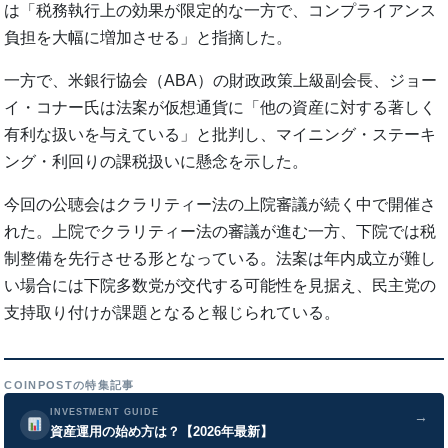
は「税務執行上の効果が限定的な一方で、コンプライアンス
負担を大幅に増加させる」と指摘した。
一方で、米銀行協会（ABA）の財政政策上級副会長、ジョー
イ・コナー氏は法案が仮想通貨に「他の資産に対する著しく
有利な扱いを与えている」と批判し、マイニング・ステーキ
ング・利回りの課税扱いに懸念を示した。
今回の公聴会はクラリティー法の上院審議が続く中で開催さ
れた。上院でクラリティー法の審議が進む一方、下院では税
制整備を先行させる形となっている。法案は年内成立が難し
い場合には下院多数党が交代する可能性を見据え、民主党の
支持取り付けが課題となると報じられている。
COINPOSTの特集記事
INVESTMENT GUIDE
→
資産運用の始め方は？【2026年最新】