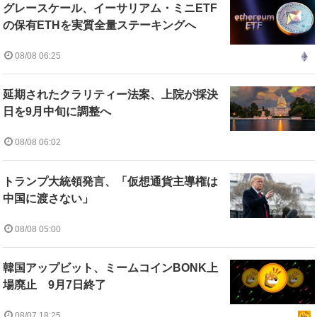
グレースケール、イーサリアム・ミニETF
の保有ETHを実質全量ステーキングへ
08/08 06:25
延期されたクラリティー法案、上院が採決
日を9月中旬に調整へ
08/08 06:02
トランプ大統領発言、「仮想通貨主導権は
中国に渡さない」
08/08 05:00
韓国アップビット、ミームコインBONK上
場廃止 9月7日終了
08/07 18:25