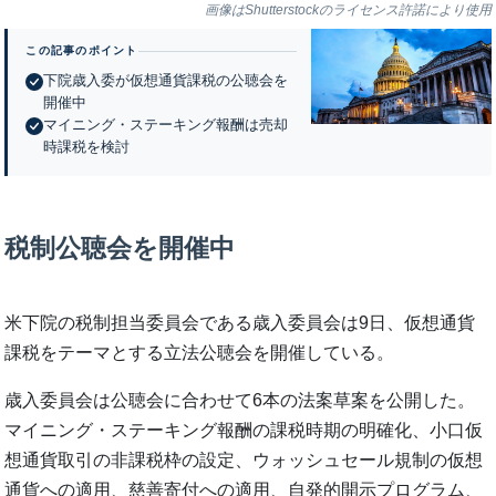
画像はShutterstockのライセンス許諾により使用
この記事のポイント
下院歳入委が仮想通貨課税の公聴会を
開催中
マイニング・ステーキング報酬は売却
時課税を検討
税制公聴会を開催中
米下院の税制担当委員会である歳入委員会は9日、仮想通貨
課税をテーマとする立法公聴会を開催している。
歳入委員会は公聴会に合わせて6本の法案草案を公開した。
マイニング・ステーキング報酬の課税時期の明確化、小口仮
想通貨取引の非課税枠の設定、ウォッシュセール規制の仮想
通貨への適用、慈善寄付への適用、自発的開示プログラム、