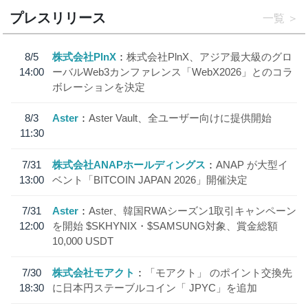
プレスリリース
一覧
8/5
株式会社PlnX
株式会社PlnX、アジア最大級のグロ
14:00
ーバルWeb3カンファレンス「WebX2026」とのコラ
ボレーションを決定
8/3
Aster
Aster Vault、全ユーザー向けに提供開始
11:30
7/31
株式会社ANAPホールディングス
ANAP が大型イ
13:00
ベント「BITCOIN JAPAN 2026」開催決定
7/31
Aster
Aster、韓国RWAシーズン1取引キャンペーン
12:00
を開始 $SKHYNIX・$SAMSUNG対象、賞金総額
10,000 USDT
7/30
株式会社モアクト
「モアクト」 のポイント交換先
18:30
に日本円ステーブルコイン「 JPYC」を追加