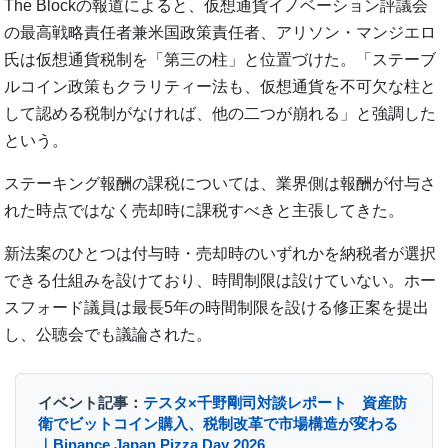
The Blockの報道によると、仮想通貨イノベーション評議会
の最高戦略責任者兼米国政策責任者、アリソン・マンジエロ
氏は仮想通貨税制を「第三の柱」と位置づけた。「ステーブ
ルコイン政策もクラリティー法も、仮想通貨を不可欠な柱と
して認める税制がなければ、他の二つが崩れる」と強調した
という。
ステーキング報酬の課税については、業界側は報酬が付与さ
れた時点ではなく売却時に課税すべきと主張してきた。
新法案のひとつは付与時・売却時のいずれかを納税者が選択
できる仕組みを設けており、時間制限は設けていない。ホー
スフォード議員は最長5年の時間制限を設ける修正案を提出
し、公聴会でも議論された。
イベント記事：
テスタ×千野剛司対談レポート 資産防
衛でビットコイン購入、税制改革で市場構造が変わる
｜Binance Japan Pizza Day 2026