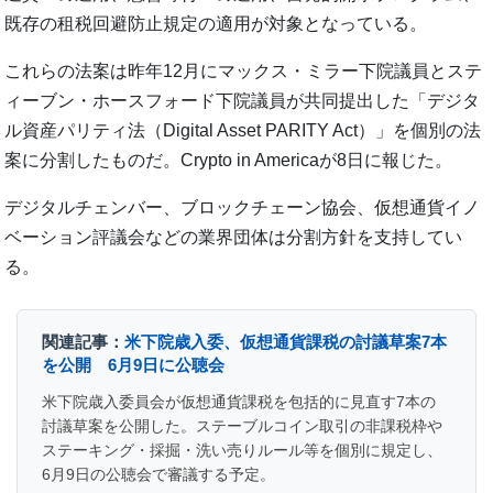
既存の租税回避防止規定の適用が対象となっている。
これらの法案は昨年12月にマックス・ミラー下院議員とステ
ィーブン・ホースフォード下院議員が共同提出した「デジタ
ル資産パリティ法（Digital Asset PARITY Act）」を個別の法
案に分割したものだ。Crypto in Americaが8日に報じた。
デジタルチェンバー、ブロックチェーン協会、仮想通貨イノ
ベーション評議会などの業界団体は分割方針を支持してい
る。
関連記事：
米下院歳入委、仮想通貨課税の討議草案7本
を公開 6月9日に公聴会
米下院歳入委員会が仮想通貨課税を包括的に見直す7本の
討議草案を公開した。ステーブルコイン取引の非課税枠や
ステーキング・採掘・洗い売りルール等を個別に規定し、
6月9日の公聴会で審議する予定。