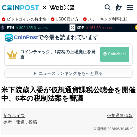
ビットコインの将来性
USDC買い方
ステーキング利率比較
株特集・関連銘柄
02,435.0
XRP
161.39
BNB
9
0.72
1.13
CoinPost
で今最も読まれています
コインチェック、1銘柄の上場廃止を発
表
ニュースランキングをもっと見る
米下院歳入委が仮想通貨課税公聴会を開催
中、6本の税制法案を審議
菊谷ルイス
仮想通貨情報
参考：
報道
,
投稿
公開日時:
2026/06/10 05:40