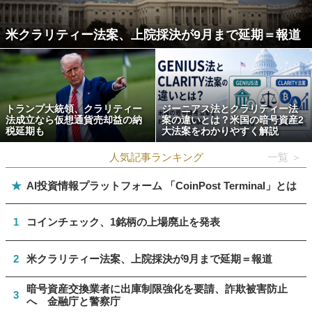
米クラリティー法案、上院採決が9月まで延期＝報道
トランプ大統領、クラリティー
ジーニアス法とクラリティー法
法成立なら仮想通貨売却益の納
案の違いとは？米国の暗号資産2
税延期も
大法案をわかりやすく解説
人気記事ランキング
一覧 ＞
★
AI投資情報プラットフォーム 「CoinPost Terminal」とは
1
コインチェック、1銘柄の上場廃止を発表
2
米クラリティー法案、上院採決が9月まで延期＝報道
暗号資産交換業者に出庫制限強化を要請、詐欺被害防止
3
へ 金融庁と警察庁