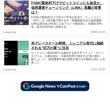
FOMC緊急利下げでビットコインにも波及か、
仮想通貨チェーンリンク（LINK）高騰の背景
は？
FOMCの緊急利下げで米ダウ平均が乱高下。ビットコイン
（BTC）が一時大幅下落する中、時価総額11位の仮想通貨
LINKは前日比13%高と上位アルトで独歩高に。前週比30%
高、前月比64%高と続伸する。
03/04 12:18
coinpost.jp
米グレースケール幹部、ミレニアル世代に相続
される”巨万の富”に注目
ビットコイン投信GBTCを提供する米大手ファンド「グレー
スケール」の責任者は、今後25年間で発生する”富の再分
配”によって、仮想通貨市場が恩恵を受ける可能性が高いと言
及した。
12/12 12:59
coinpost.jp