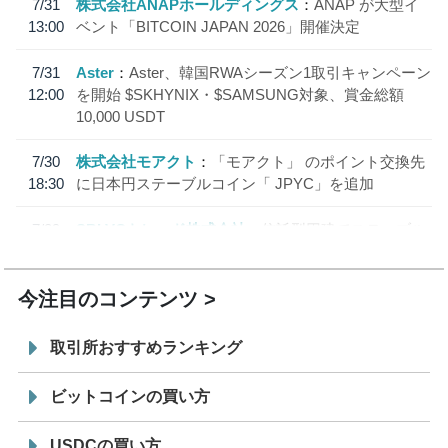
7/31
株式会社ANAPホールディングス
ANAP が大型イ
13:00
ベント「BITCOIN JAPAN 2026」開催決定
7/31
Aster
Aster、韓国RWAシーズン1取引キャンペーン
12:00
を開始 $SKHYNIX・$SAMSUNG対象、賞金総額
10,000 USDT
7/30
株式会社モアクト
「モアクト」 のポイント交換先
18:30
に日本円ステーブルコイン「 JPYC」を追加
7/29
SBI VCトレード株式会社
信託型円建てステーブル
19:30
コイン「JPYSC」徹底解説セミナーを開催
今注目のコンテンツ
取引所おすすめランキング
ビットコインの買い方
USDCの買い方