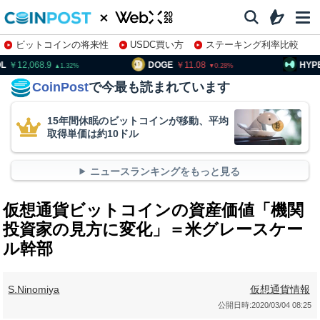
ビットコインの将来性
USDC買い方
ステーキング利率比較
株特集・関連銘柄
2,068.9
DOGE
11.08
HYPE
8
1.32
0.28
CoinPost
で今最も読まれています
15年間休眠のビットコインが移動、平均
取得単価は約10ドル
ニュースランキングをもっと見る
仮想通貨ビットコインの資産価値「機関
投資家の見方に変化」＝米グレースケー
ル幹部
S.Ninomiya
仮想通貨情報
公開日時:
2020/03/04 08:25