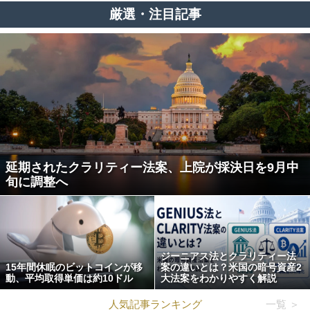
厳選・注目記事
延期されたクラリティー法案、上院が採決日を9月中
旬に調整へ
ジーニアス法とクラリティー法
15年間休眠のビットコインが移
案の違いとは？米国の暗号資産2
動、平均取得単価は約10ドル
大法案をわかりやすく解説
人気記事ランキング
一覧 ＞