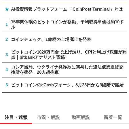
★
AI投資情報プラットフォーム 「CoinPost Terminal」とは
15年間休眠のビットコインが移動、平均取得単価は約10ド
1
ル
2
コインチェック、1銘柄の上場廃止を発表
ビットコイン1020万円台で上げ渋り、CPIと利上げ観測が焦
3
点｜bitbankアナリスト寄稿
ロシア当局、ウクライナ発詐欺に関与した違法仮想通貨交
4
換所を摘発 20人超拘束
5
ビットコインのeCashフォーク、8月23日から3段階で開始
注目・速報
市況・解説
動画解説
新着一覧