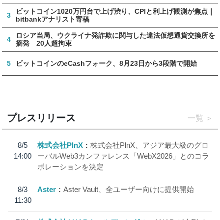
ビットコイン1020万円台で上げ渋り、CPIと利上げ観測が焦点｜
3
bitbankアナリスト寄稿
ロシア当局、ウクライナ発詐欺に関与した違法仮想通貨交換所を
4
摘発 20人超拘束
5
ビットコインのeCashフォーク、8月23日から3段階で開始
プレスリリース
一覧
8/5
株式会社PlnX
株式会社PlnX、アジア最大級のグロ
14:00
ーバルWeb3カンファレンス「WebX2026」とのコラ
ボレーションを決定
8/3
Aster
Aster Vault、全ユーザー向けに提供開始
11:30