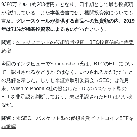
9380万ドル（約208億円）となり、四半期として最も投資額
が増加している。また本報告書では、機関投資家についても
言及。
グレースケールが提供する商品への投資額の内、2019
年は71%が機関投資家によるものだった
という。
関連
：
ヘッジファンドの仮想通貨投資 BTC投資信託に需要
急増
今回のインタビューでSonnenshein氏は、BTCのETFについ
て「認可されるかどうかではなく、いつされるかだけだ」と
の見解を示した。しかし米証券取引委員会（SEC）は先月
末、Wilshire Phoenix社の提出したBTCのバスケット型の
ETFを非承認と判断しており、未だ承認されたETFはない状
況だ。
関連
：
米SEC、バスケット型の仮想通貨ビットコインETFを
非承認