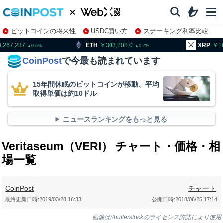
ビットコインの将来性
USDC買い方
ステーキング利率比較
株特集・関連銘柄
ETH
303,208.0
XRP
164.46
0.7
2.54
CoinPost
で今最も読まれています
15年間休眠のビットコインが移動、平均
取得単価は約10ドル
ニュースランキングをもっと見る
Veritaseum（VERI） チャート・価格・相
場一覧
CoinPost
チャート
最終更新日時:
2019/03/28 16:33
公開日時:
2018/06/25 17:14
画像はShutterstockのライセンス許諾により使用