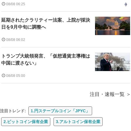
08/08 06:25
延期されたクラリティー法案、上院が採決
日を9月中旬に調整へ
08/08 06:02
トランプ大統領発言、「仮想通貨主導権は
中国に渡さない」
08/08 05:00
注目・速報一覧
注目トレンド:
1.円ステーブルコイン「JPYC」
2.ビットコイン保有企業
3.アルトコイン保有企業