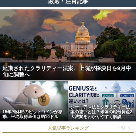
厳選・注目記事
延期されたクラリティー法案、上院が採決日を9月中
旬に調整へ
ジーニアス法とクラリティー法
15年間休眠のビットコインが移
案の違いとは？米国の暗号資産2
動、平均取得単価は約10ドル
大法案をわかりやすく解説
人気記事ランキング
一覧 ＞