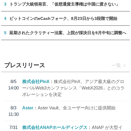
3
トランプ大統領発言、「仮想通貨主導権は中国に渡さない」
4
ビットコインのeCashフォーク、8月23日から3段階で開始
5
延期されたクラリティー法案、上院が採決日を9月中旬に調整へ
プレスリリース
一覧
8/5
株式会社PlnX
株式会社PlnX、アジア最大級のグロ
14:00
ーバルWeb3カンファレンス「WebX2026」とのコラ
ボレーションを決定
8/3
Aster
Aster Vault、全ユーザー向けに提供開始
11:30
7/31
株式会社ANAPホールディングス
ANAP が大型イ