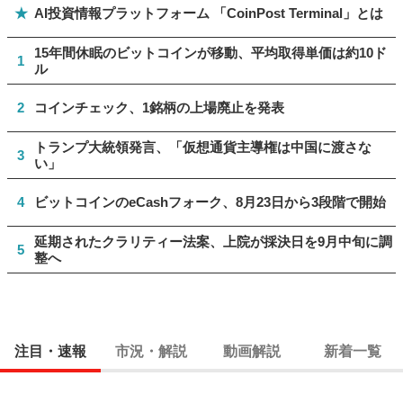
★
AI投資情報プラットフォーム 「CoinPost Terminal」とは
15年間休眠のビットコインが移動、平均取得単価は約10ド
1
ル
2
コインチェック、1銘柄の上場廃止を発表
トランプ大統領発言、「仮想通貨主導権は中国に渡さな
3
い」
4
ビットコインのeCashフォーク、8月23日から3段階で開始
延期されたクラリティー法案、上院が採決日を9月中旬に調
5
整へ
注目・速報
市況・解説
動画解説
新着一覧