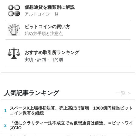
仮想通貨を種類別に解説
アルトコイン一覧
ビットコインの買い方
始め方手順と注意点
おすすめ取引所ランキング
実績・評判・目的別
人気記事ランキング
一覧
スペースX上場後初決算、売上高ほぼ倍増 1900億円相当ビット
1
コイン保有を継続
「仮にクラリティー法不成立でも仮想通貨は前進」＝ビットワイ
2
ズCIO