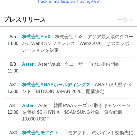
Track all markets on TradingView
プレスリリース
一覧
8/5
株式会社PlnX
株式会社PlnX、アジア最大級のグロー
14:00
バルWeb3カンファレンス「WebX2026」とのコラボ
レーションを決定
8/3
Aster
Aster Vault、全ユーザー向けに提供開始
11:30
7/31
株式会社ANAPホールディングス
ANAP が大型イベ
13:00
ント「BITCOIN JAPAN 2026」開催決定
7/31
Aster
Aster、韓国RWAシーズン1取引キャンペーン
12:00
を開始 $SKHYNIX・$SAMSUNG対象、賞金総額
10,000 USDT
7/30
株式会社モアクト
「モアクト」 のポイント交換先に