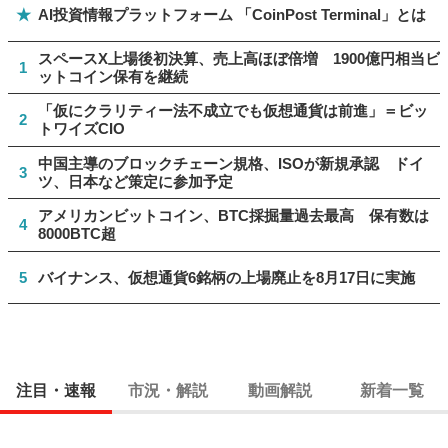
★
AI投資情報プラットフォーム 「CoinPost Terminal」とは
スペースX上場後初決算、売上高ほぼ倍増 1900億円相当ビ
1
ットコイン保有を継続
「仮にクラリティー法不成立でも仮想通貨は前進」＝ビッ
2
トワイズCIO
中国主導のブロックチェーン規格、ISOが新規承認 ドイ
3
ツ、日本など策定に参加予定
アメリカンビットコイン、BTC採掘量過去最高 保有数は
4
8000BTC超
5
バイナンス、仮想通貨6銘柄の上場廃止を8月17日に実施
注目・速報
市況・解説
動画解説
新着一覧