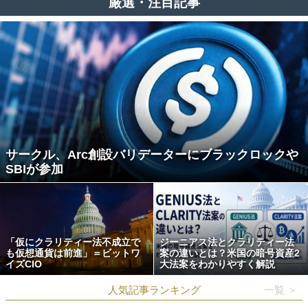
厳選・注目記事
サークル、Arc創設バリデーターにブラックロックや
SBIが参加
「仮にクラリティー法不成立で
ジーニアス法とクラリティー法
も仮想通貨は前進」＝ビットワ
案の違いとは？米国の暗号資産2
イズCIO
大法案をわかりやすく解説
人気記事ランキング
一覧 ＞