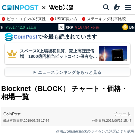
ビットコインの将来性
USDC買い方
ステーキング利率比較
株特集・関連銘柄
01,442.0
XRP
167.94
BNB
94
2.11
0.8
CoinPost
で今最も読まれています
スペースX上場後初決算、売上高ほぼ倍
増 1900億円相当ビットコイン保有を継
続
ニュースランキングをもっと見る
Blocknet（BLOCK） チャート・価格・
相場一覧
CoinPost
チャート
最終更新日時:
2019/03/28 17:54
公開日時:
2018/06/19 15:47
画像はShutterstockのライセンス許諾により使用