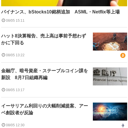
バイナンス、bStocks10銘柄追加 ASML・Netflix等上場
08/05 15:11
ハット8決算報告、売上高は事前予想わず
かに下回る
08/05 13:22
金融庁、暗号資産・ステーブルコイン課を
新設 8月7日組織再編
08/05 13:17
イーサリアム利回りの大幅削減提案、アー
ベ創設者が反論
08/05 12:30