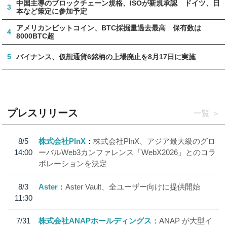
中国主導のブロックチェーン規格、ISOが新規承認 ドイツ、日
3
本など策定に参加予定
アメリカンビットコイン、BTC採掘量過去最高 保有数は
4
8000BTC超
5
バイナンス、仮想通貨6銘柄の上場廃止を8月17日に実施
プレスリリース
一覧
8/5
株式会社PlnX
株式会社PlnX、アジア最大級のグロ
14:00
ーバルWeb3カンファレンス「WebX2026」とのコラ
ボレーションを決定
8/3
Aster
Aster Vault、全ユーザー向けに提供開始
11:30
7/31
株式会社ANAPホールディングス
ANAP が大型イ