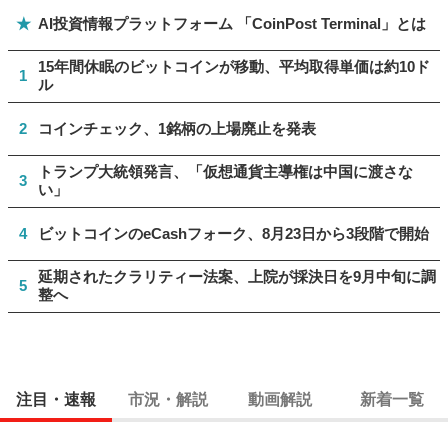
★
AI投資情報プラットフォーム 「CoinPost Terminal」とは
15年間休眠のビットコインが移動、平均取得単価は約10ド
1
ル
2
コインチェック、1銘柄の上場廃止を発表
トランプ大統領発言、「仮想通貨主導権は中国に渡さな
3
い」
4
ビットコインのeCashフォーク、8月23日から3段階で開始
延期されたクラリティー法案、上院が採決日を9月中旬に調
5
整へ
注目・速報
市況・解説
動画解説
新着一覧