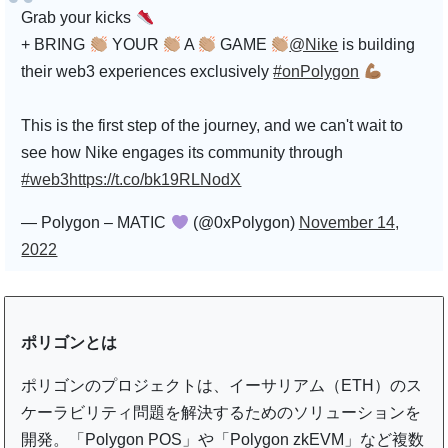
Grab your kicks
+ BRING
YOUR
A
GAME
@Nike
is building
their web3 experiences exclusively
#onPolygon
This is the first step of the journey, and we can't wait to
see how Nike engages its community through
#web3
https://t.co/bk19RLNodX
— Polygon – MATIC
(@0xPolygon)
November 14,
2022
ポリゴンとは
ポリゴンのプロジェクトは、イーサリアム（ETH）のス
ケーラビリティ問題を解決するためのソリューションを
開発。「Polygon POS」や「Polygon zkEVM」など複数