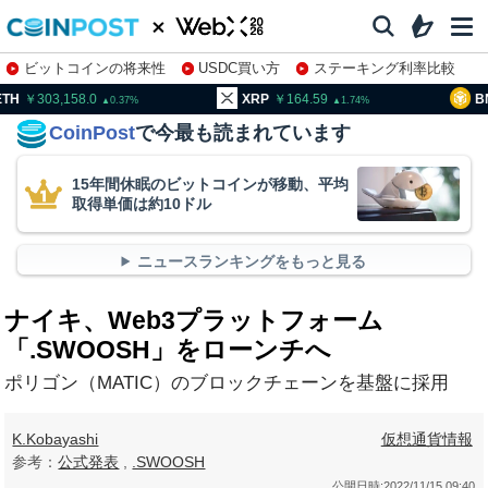
ビットコインの将来性
USDC買い方
ステーキング利率比較
株特集・関連銘柄
03,158.0
XRP
164.59
BNB
95
0.37
1.74
CoinPost
で今最も読まれています
15年間休眠のビットコインが移動、平均
取得単価は約10ドル
ニュースランキングをもっと見る
ナイキ、Web3プラットフォーム
「.SWOOSH」をローンチへ
ポリゴン（MATIC）のブロックチェーンを基盤に採用
K.Kobayashi
仮想通貨情報
参考：
公式発表
,
.SWOOSH
公開日時:
2022/11/15 09:40