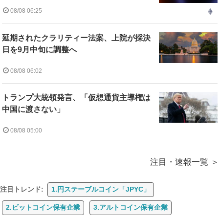
08/08 06:25
延期されたクラリティー法案、上院が採決
日を9月中旬に調整へ
08/08 06:02
トランプ大統領発言、「仮想通貨主導権は
中国に渡さない」
08/08 05:00
注目・速報一覧
注目トレンド:
1.円ステーブルコイン「JPYC」
2.ビットコイン保有企業
3.アルトコイン保有企業