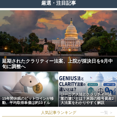
厳選・注目記事
延期されたクラリティー法案、上院が採決日を9月中
旬に調整へ
ジーニアス法とクラリティー法
15年間休眠のビットコインが移
案の違いとは？米国の暗号資産2
動、平均取得単価は約10ドル
大法案をわかりやすく解説
人気記事ランキング
一覧 ＞