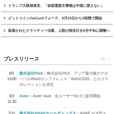
3
トランプ大統領発言、「仮想通貨主導権は中国に渡さない」
4
ビットコインのeCashフォーク、8月23日から3段階で開始
5
延期されたクラリティー法案、上院が採決日を9月中旬に調整へ
プレスリリース
一覧
8/5
株式会社PlnX
株式会社PlnX、アジア最大級のグロ
14:00
ーバルWeb3カンファレンス「WebX2026」とのコラ
ボレーションを決定
8/3
Aster
Aster Vault、全ユーザー向けに提供開始
11:30
7/31
株式会社ANAPホールディングス
ANAP が大型イ