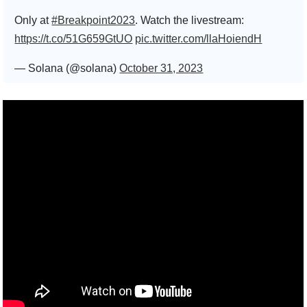
Only at
#Breakpoint2023
. Watch the livestream:
https://t.co/51G659GtUO
pic.twitter.com/llaHoiendH
— Solana (@solana)
October 31, 2023