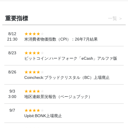
重要指標
一覧
8/12
21:30
米消費者物価指数（CPI）：26年7月結果
8/23
ビットコイン:ハードフォーク「eCash」アルファ版
8/26
Coincheck:ブラッドクリスタル（BC）上場廃止
9/3
3:00
地区連銀景況報告（ベージュブック）
9/7
Upbit:BONK上場廃止