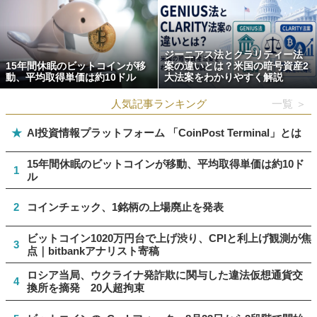
ジーニアス法とクラリティー法
15年間休眠のビットコインが移
案の違いとは？米国の暗号資産2
動、平均取得単価は約10ドル
大法案をわかりやすく解説
人気記事ランキング
一覧 ＞
★
AI投資情報プラットフォーム 「CoinPost Terminal」とは
15年間休眠のビットコインが移動、平均取得単価は約10ド
1
ル
2
コインチェック、1銘柄の上場廃止を発表
ビットコイン1020万円台で上げ渋り、CPIと利上げ観測が焦
3
点｜bitbankアナリスト寄稿
ロシア当局、ウクライナ発詐欺に関与した違法仮想通貨交
4
換所を摘発 20人超拘束