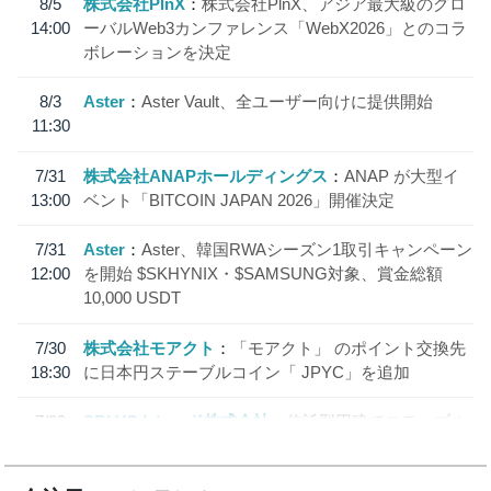
8/5
株式会社PlnX
株式会社PlnX、アジア最大級のグロ
14:00
ーバルWeb3カンファレンス「WebX2026」とのコラ
ボレーションを決定
8/3
Aster
Aster Vault、全ユーザー向けに提供開始
11:30
7/31
株式会社ANAPホールディングス
ANAP が大型イ
13:00
ベント「BITCOIN JAPAN 2026」開催決定
7/31
Aster
Aster、韓国RWAシーズン1取引キャンペーン
12:00
を開始 $SKHYNIX・$SAMSUNG対象、賞金総額
10,000 USDT
7/30
株式会社モアクト
「モアクト」 のポイント交換先
18:30
に日本円ステーブルコイン「 JPYC」を追加
7/29
SBI VCトレード株式会社
信託型円建てステーブル
19:30
コイン「JPYSC」徹底解説セミナーを開催