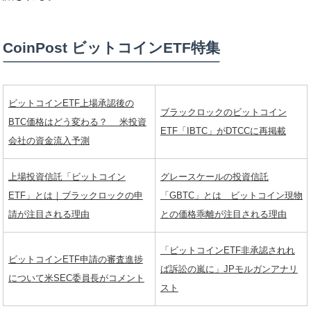
CoinPost ビットコインETF特集
ビットコインETF上場承認後の
ブラックロックのビットコイン
BTC価格はどう変わる？ 米投資
ETF「IBTC」がDTCCに再掲載
会社の資金流入予測
上場投資信託「ビットコイン
グレースケールの投資信託
ETF」とは｜ブラックロックの申
「GBTC」とは ビットコイン現物
請が注目される理由
との価格乖離が注目される理由
「ビットコインETF非承認されれ
ビットコインETF申請の審査進捗
ば訴訟の嵐に」JPモルガンアナリ
について米SEC委員長がコメント
スト