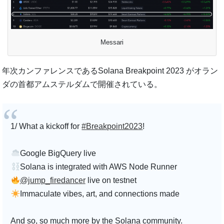
Messari
年次カンファレンスであるSolana Breakpoint 2023 がオラン
ダの首都アムステルダムで開催されている。
1/ What a kickoff for
#Breakpoint2023
!
Google BigQuery live
Solana is integrated with AWS Node Runner
@jump_firedancer
live on testnet
Immaculate vibes, art, and connections made
And so, so much more by the Solana community.