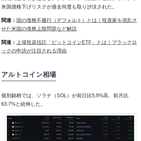
米国債格下げリスクが過去何度も取り沙汰された。
関連：
国の債務不履行（デフォルト）とは｜投資家を混乱さ
せた米国の債務上限問題など解説
関連：
上場投資信託「ビットコインETF」とは｜ブラックロ
ックの申請が注目される理由
アルトコイン相場
個別銘柄では、ソラナ（SOL）が前日比5.9%高、前月比
63.7%と続伸した。