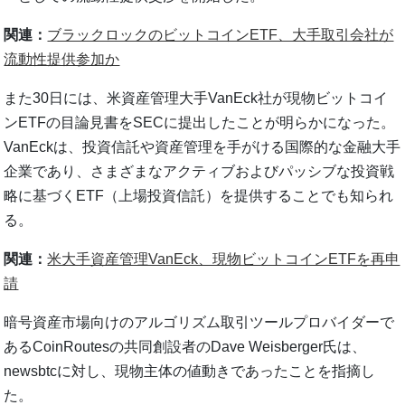
関連：
ブラックロックのビットコインETF、大手取引会社が
流動性提供参加か
また30日には、米資産管理大手VanEck社が現物ビットコイ
ンETFの目論見書をSECに提出したことが明らかになった。
VanEckは、投資信託や資産管理を手がける国際的な金融大手
企業であり、さまざまなアクティブおよびパッシブな投資戦
略に基づくETF（上場投資信託）を提供することでも知られ
る。
関連：
米大手資産管理VanEck、現物ビットコインETFを再申
請
暗号資産市場向けのアルゴリズム取引ツールプロバイダーで
あるCoinRoutesの共同創設者のDave Weisberger氏は、
newsbtcに対し、現物主体の値動きであったことを指摘し
た。