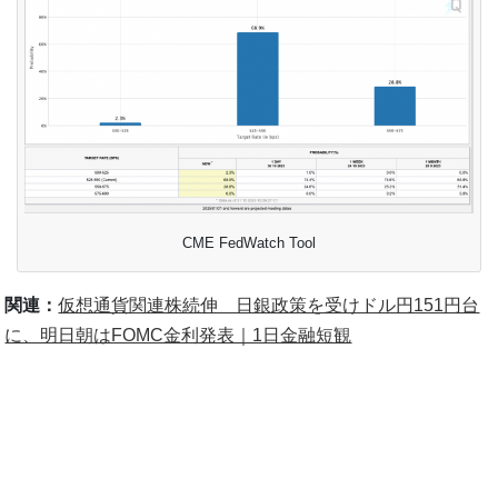
CME FedWatch Tool
関連：
仮想通貨関連株続伸 日銀政策を受けドル円151円台
に、明日朝はFOMC金利発表｜1日金融短観