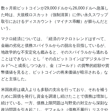
数ヶ月前ビットコインが29,000ドルから26,000ドルへ急落し
た時は、大規模ロスカット（強制清算）に伴い永久スワップ
取引におけるディスカウント（マイナス乖離）が膨らんだと
いう。
マクロ経済については、「経済のマクロトレンドはすべて、
金融の劣化と債務スパイラルからの脱出を目指しているが、
地政学的な不安定化も鑑みると、そのスパイラルから逃れる
ことはできない」とし「その点ビットコインは“デジタルゴー
ルド”へと成長しつつあり、金（ゴールド）の貨幣的総額や貨
幣価値を見ると、ビットコインの将来価値が暗示される」な
どと主張した。
米国政府は歳入よりも多額の支出を行っており、それを補う
ために国債を発行し資金を調達し続けたことで債務は増加し
続けている。一方、債務上限問題は与野党の対立から深刻な
政治問題を引き起こし、デフォルト（債務不履行）リスクや