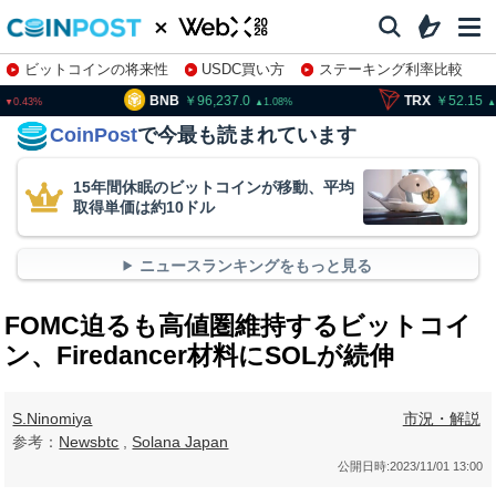
ビットコインの将来性
USDC買い方
ステーキング利率比較
株特集・関連銘柄
96,237.0
TRX
52.15
SOL
1.08
0.61
CoinPost
で今最も読まれています
15年間休眠のビットコインが移動、平均
取得単価は約10ドル
ニュースランキングをもっと見る
FOMC迫るも高値圏維持するビットコイ
ン、Firedancer材料にSOLが続伸
S.Ninomiya
市況・解説
参考：
Newsbtc
,
Solana Japan
公開日時:
2023/11/01 13:00