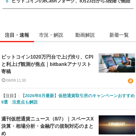
5
ビットコインのeCashフォーク、8月23日から3段階で開始
注目・速報
市況・解説
動画解説
新着一覧
ビットコイン1020万円台で上げ渋り、CPI
と利上げ観測が焦点｜bitbankアナリスト
寄稿
08/09 11:30
【注目】:
【2026年8月最新】仮想通貨取引所のキャンペーンおすすめ
9選 注意点も解説
週刊仮想通貨ニュース（8/7）｜スペースX
決算・相場分析・金融庁の規制対応のまと
め