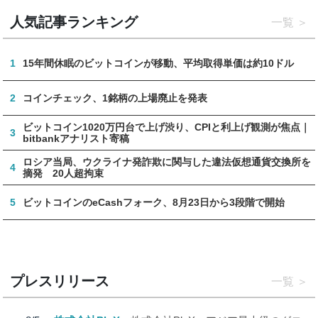
人気記事ランキング
一覧
1
15年間休眠のビットコインが移動、平均取得単価は約10ドル
2
コインチェック、1銘柄の上場廃止を発表
ビットコイン1020万円台で上げ渋り、CPIと利上げ観測が焦点｜
3
bitbankアナリスト寄稿
ロシア当局、ウクライナ発詐欺に関与した違法仮想通貨交換所を
4
摘発 20人超拘束
5
ビットコインのeCashフォーク、8月23日から3段階で開始
プレスリリース
一覧