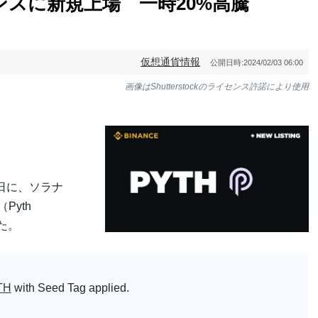
ンスに新規上場 一時20%高騰
仮想通貨情報
公開日時:
2024/02/03 06:00
画像はShutterstockのライセンス許諾により使用
日に、ソラナ
Pyth
た。
TH
with Seed Tag applied.