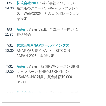
8/5
株式会社PlnX
株式会社PlnX、アジア
14:00
最大級のグローバルWeb3カンファレン
ス「WebX2026」とのコラボレーション
を決定
8/3
Aster
Aster Vault、全ユーザー向けに
11:30
提供開始
7/31
株式会社ANAPホールディングス
13:00
ANAP が大型イベント「BITCOIN
JAPAN 2026」開催決定
7/31
Aster
Aster、韓国RWAシーズン1取引
12:00
キャンペーンを開始 $SKHYNIX・
$SAMSUNG対象、賞金総額10,000
USDT
7/30
株式会社モアクト
「モアクト」 のポ
18:30
イント交換先に日本円ステーブルコイン
「 JPYC」を追加