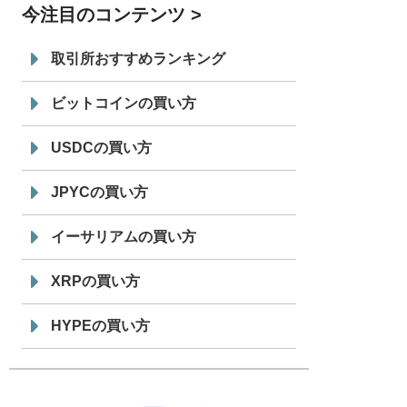
今注目のコンテンツ
7/29
SBI VCトレード株式会社
信託型円建
19:30
てステーブルコイン「JPYSC」徹底解
取引所おすすめランキング
説セミナーを開催
ビットコインの買い方
USDCの買い方
JPYCの買い方
イーサリアムの買い方
XRPの買い方
HYPEの買い方