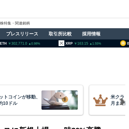
株特集・関連銘柄
プレスリリース
取引所比較
採用情報
02,771.0
XRP
163.15
BNB
93
0.98
1.55
ビットコインが移動、
米クラリ
約10ドル
月まで延