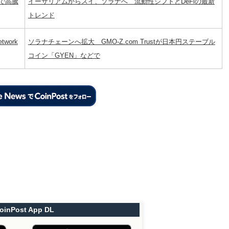
で高騰
イーサリアムからスイ、ソラナへ 流動性シフトとDeFiの最新
トレンド
work
ソラナチェーンへ拡大 GMO-Z.com Trustが日本円ステーブル
コイン「GYEN」などで
oinPost App DL