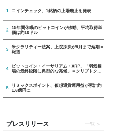
1
コインチェック、1銘柄の上場廃止を発表
15年間休眠のビットコインが移動、平均取得単
2
価は約10ドル
米クラリティー法案、上院採決が9月まで延期＝
3
報道
ビットコイン・イーサリアム・XRP、「弱気相
4
場の最終段階に典型的な兆候」＝クリプトクア
ント
リミックスポイント、仮想通貨運用益が累計約
5
1.6億円に
プレスリリース
一覧