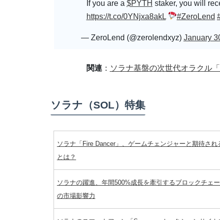
If you are a
$PYTH
staker, you will rec
https://t.co/0YNjxa8akL
#ZeroLend
— ZeroLend (@zerolendxyz)
January 3
関連
：
ソラナ基盤の次世代オラクル「Py
ソラナ（SOL）特集
ソラナ「Fire Dancer」、ゲームチェンジャーと期待さ
とは？
ソラナの躍進、年間500%成長を牽引するブロックチェ
の市場影響力