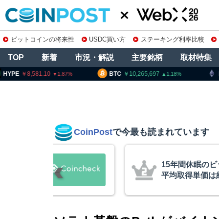
ビットコインの将来性
USDC買い方
ステーキング利率比較
TOP
新着
市況・解説
主要銘柄
取材特集
8,581.10
BTC
10,265,697
ETH
3
1.87
1.18
CoinPost
で今最も読まれています
の上場廃止
15年間休眠の
平均取得単価は