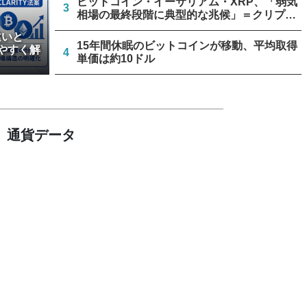
ビットコイン・イーサリアム・XRP、「弱気
3
相場の最終段階に典型的な兆候」＝クリプト
クアント
違いと
15年間休眠のビットコインが移動、平均取得
やすく解
4
単価は約10ドル
リミックスポイント、仮想通貨運用益が累計
5
約1.6億円に
通貨データ