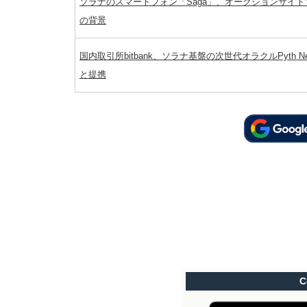
ソラナのスマートフォン「Saga」、オークションサイト
の背景
国内取引所bitbank、ソラナ基盤の次世代オラクルPyth Net
と提携
C