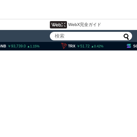
WebX完全ガイド
,739.0
TRX
51.72
SOL
11,
1.15
0.42
ティー法案、上院採決が9
期＝報道