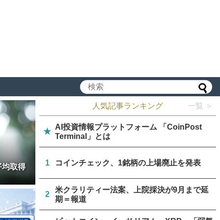
人気記事ランキング
一覧 ＞
AI投資情報プラットフォーム 「CoinPost
★
Terminal」とは
1
コインチェック、1銘柄の上場廃止を発表
平均取得
米クラリティー法案、上院採決が9月まで延
2
期＝報道