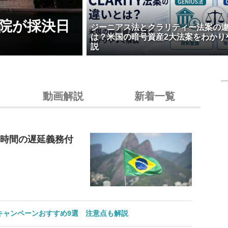
院が採決日
ジーニアス法とクラリティー法案の
は？米国の暗号資産2大法案をわかり
説
動画解説
新着一覧
4時間の遅延義務付
のキャンペーンおすすめ9選 注意点も解説