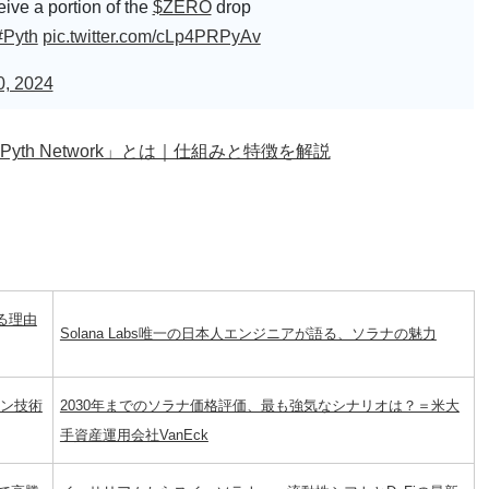
eive a portion of the
$ZERO
drop
#Pyth
pic.twitter.com/cLp4PRPyAv
0, 2024
th Network」とは｜仕組みと特徴を解説
れる理由
Solana Labs唯一の日本人エンジニアが語る、ソラナの魅力
ーン技術
2030年までのソラナ価格評価、最も強気なシナリオは？＝米大
手資産運用会社VanEck