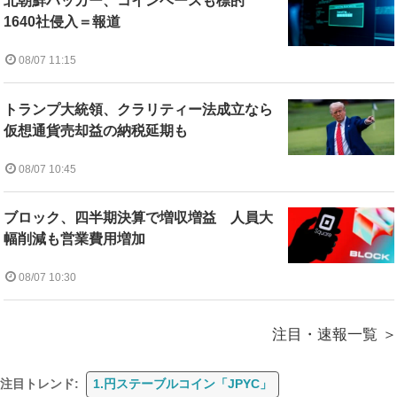
北朝鮮ハッカー、コインベースも標的
1640社侵入＝報道
08/07 11:15
トランプ大統領、クラリティー法成立なら
仮想通貨売却益の納税延期も
08/07 10:45
ブロック、四半期決算で増収増益 人員大
幅削減も営業費用増加
08/07 10:30
注目・速報一覧
注目トレンド:
1.円ステーブルコイン「JPYC」