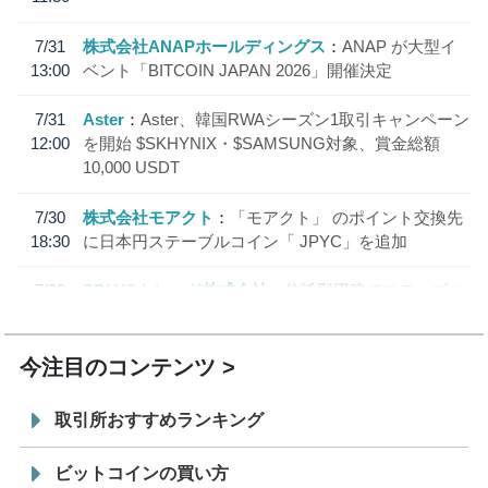
7/31
株式会社ANAPホールディングス
ANAP が大型イ
13:00
ベント「BITCOIN JAPAN 2026」開催決定
7/31
Aster
Aster、韓国RWAシーズン1取引キャンペーン
12:00
を開始 $SKHYNIX・$SAMSUNG対象、賞金総額
10,000 USDT
7/30
株式会社モアクト
「モアクト」 のポイント交換先
18:30
に日本円ステーブルコイン「 JPYC」を追加
7/29
SBI VCトレード株式会社
信託型円建てステーブル
19:30
コイン「JPYSC」徹底解説セミナーを開催
今注目のコンテンツ
取引所おすすめランキング
ビットコインの買い方