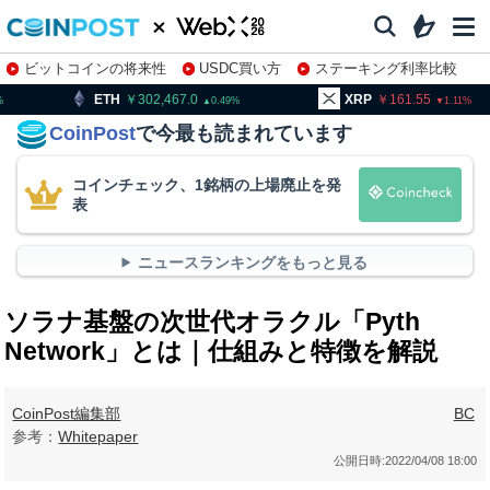
ビットコインの将来性
USDC買い方
ステーキング利率比較
株特集・関連銘柄
302,467.0
XRP
161.55
BNB
9
0.49
1.11
CoinPost
で今最も読まれています
コインチェック、1銘柄の上場廃止を発
表
ニュースランキングをもっと見る
ソラナ基盤の次世代オラクル「Pyth
Network」とは｜仕組みと特徴を解説
CoinPost編集部
BC
参考：
Whitepaper
公開日時:
2022/04/08 18:00