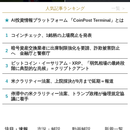
人気記事ランキング
一覧 ＞
★
AI投資情報プラットフォーム 「CoinPost Terminal」とは
1
コインチェック、1銘柄の上場廃止を発表
暗号資産交換業者に出庫制限強化を要請、詐欺被害防止
2
へ 金融庁と警察庁
ビットコイン・イーサリアム・XRP、「弱気相場の最終段
3
階に典型的な兆候」＝クリプトクアント
4
米クラリティー法案、上院採決が9月まで延期＝報道
停滞中の米クラリティー法案、トランプ政権が倫理規定協
5
議に着手
注目・速報
市況・解説
動画解説
新着一覧