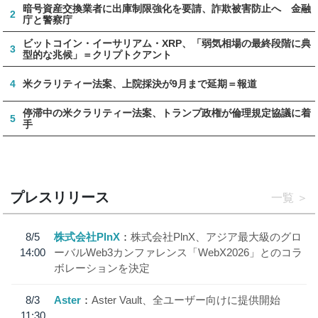
暗号資産交換業者に出庫制限強化を要請、詐欺被害防止へ 金融
2
庁と警察庁
ビットコイン・イーサリアム・XRP、「弱気相場の最終段階に典
3
型的な兆候」＝クリプトクアント
4
米クラリティー法案、上院採決が9月まで延期＝報道
停滞中の米クラリティー法案、トランプ政権が倫理規定協議に着
5
手
プレスリリース
一覧
8/5
株式会社PlnX
株式会社PlnX、アジア最大級のグロ
14:00
ーバルWeb3カンファレンス「WebX2026」とのコラ
ボレーションを決定
8/3
Aster
Aster Vault、全ユーザー向けに提供開始
11:30