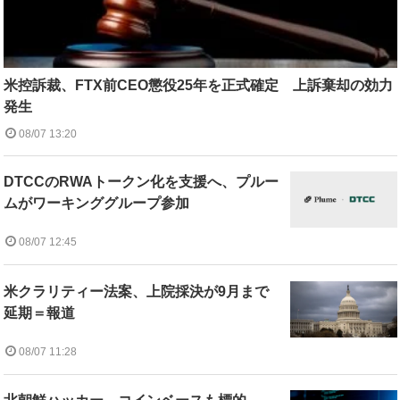
米控訴裁、FTX前CEO懲役25年を正式確定 上訴棄却の効力
発生
08/07 13:20
DTCCのRWAトークン化を支援へ、プルー
ムがワーキンググループ参加
08/07 12:45
米クラリティー法案、上院採決が9月まで
延期＝報道
08/07 11:28