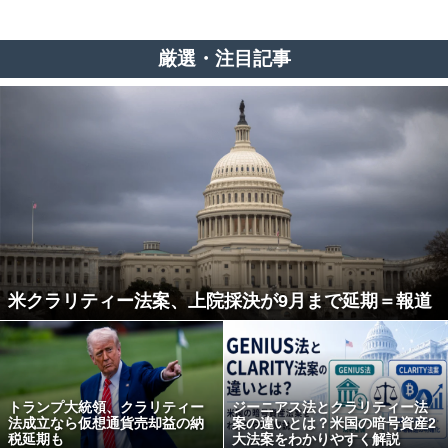
厳選・注目記事
米クラリティー法案、上院採決が9月まで延期＝報道
トランプ大統領、クラリティー
ジーニアス法とクラリティー法
法成立なら仮想通貨売却益の納
案の違いとは？米国の暗号資産2
税延期も
大法案をわかりやすく解説