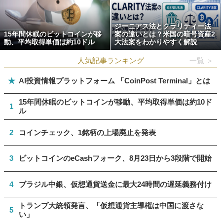
ジーニアス法とクラリティー法
15年間休眠のビットコインが移
案の違いとは？米国の暗号資産2
動、平均取得単価は約10ドル
大法案をわかりやすく解説
人気記事ランキング
一覧 ＞
★
AI投資情報プラットフォーム 「CoinPost Terminal」とは
15年間休眠のビットコインが移動、平均取得単価は約10ド
1
ル
2
コインチェック、1銘柄の上場廃止を発表
3
ビットコインのeCashフォーク、8月23日から3段階で開始
4
ブラジル中銀、仮想通貨送金に最大24時間の遅延義務付け
トランプ大統領発言、「仮想通貨主導権は中国に渡さな
5
い」