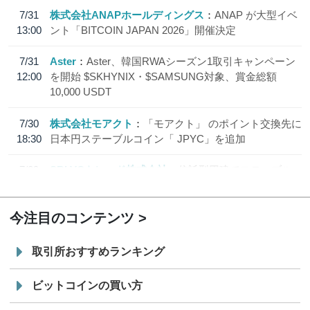
7/31
株式会社ANAPホールディングス
ANAP が大型イベ
13:00
ント「BITCOIN JAPAN 2026」開催決定
7/31
Aster
Aster、韓国RWAシーズン1取引キャンペーン
12:00
を開始 $SKHYNIX・$SAMSUNG対象、賞金総額
10,000 USDT
7/30
株式会社モアクト
「モアクト」 のポイント交換先に
18:30
日本円ステーブルコイン「 JPYC」を追加
7/29
SBI VCトレード株式会社
信託型円建てステーブル
19:30
コイン「JPYSC」徹底解説セミナーを開催
今注目のコンテンツ
取引所おすすめランキング
ビットコインの買い方