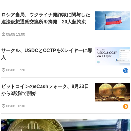
ロシア当局、ウクライナ発詐欺に関与した
違法仮想通貨交換所を摘発 20人超拘束
08/08 13:00
サークル、USDCとCCTPをXレイヤーに導
入
08/08 11:20
ビットコインのeCashフォーク、8月23日
から3段階で開始
08/08 10:30