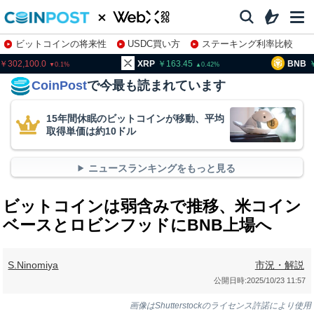
ビットコインの将来性
USDC買い方
ステーキング利率比較
株特集・関連銘柄
02,100.0
XRP
163.45
BNB
95
0.1
0.42
CoinPost
で今最も読まれています
15年間休眠のビットコインが移動、平均
取得単価は約10ドル
ニュースランキングをもっと見る
ビットコインは弱含みで推移、米コイン
ベースとロビンフッドにBNB上場へ
S.Ninomiya
市況・解説
公開日時:
2025/10/23 11:57
画像はShutterstockのライセンス許諾により使用