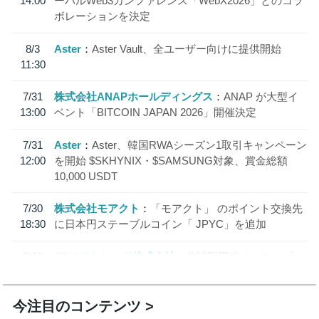
14:00
ーバルWeb3カンファレンス「WebX2026」とのコラ
ボレーションを決定
8/3
Aster
Aster Vault、全ユーザー向けに提供開始
11:30
7/31
株式会社ANAPホールディングス
ANAP が大型イ
13:00
ベント「BITCOIN JAPAN 2026」開催決定
7/31
Aster
Aster、韓国RWAシーズン1取引キャンペーン
12:00
を開始 $SKHYNIX・$SAMSUNG対象、賞金総額
10,000 USDT
7/30
株式会社モアクト
「モアクト」 のポイント交換先
18:30
に日本円ステーブルコイン「 JPYC」を追加
7/29
SBI VCトレード株式会社
信託型円建てステーブル
19:30
コイン「JPYSC」徹底解説セミナーを開催
今注目のコンテンツ