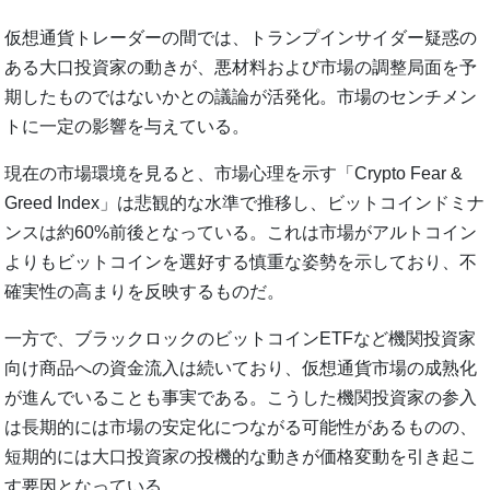
仮想通貨トレーダーの間では、トランプインサイダー疑惑の
ある大口投資家の動きが、悪材料および市場の調整局面を予
期したものではないかとの議論が活発化。市場のセンチメン
トに一定の影響を与えている。
現在の市場環境を見ると、市場心理を示す「Crypto Fear &
Greed Index」は悲観的な水準で推移し、ビットコインドミナ
ンスは約60%前後となっている。これは市場がアルトコイン
よりもビットコインを選好する慎重な姿勢を示しており、不
確実性の高まりを反映するものだ。
一方で、ブラックロックのビットコインETFなど機関投資家
向け商品への資金流入は続いており、仮想通貨市場の成熟化
が進んでいることも事実である。こうした機関投資家の参入
は長期的には市場の安定化につながる可能性があるものの、
短期的には大口投資家の投機的な動きが価格変動を引き起こ
す要因となっている。