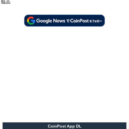
幅高
CoinPost App DL