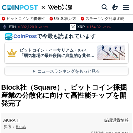
ビットコインの将来性
USDC買い方
ステーキング利率比較
株特集・関連銘柄
02,120.0
XRP
164.32
BNB
9
0.37
2.7
CoinPost
で今最も読まれています
ビットコイン・イーサリアム・XRP、
「弱気相場の最終段階に典型的な兆候」
＝クリプトクアント
ニュースランキングをもっと見る
Block社（Square）、ビットコイン採掘
産業の分散化に向けて高性能チップを開
発完了
AKIRA.H
仮想通貨情報
参考：
Block
公開日時:
2024/04/24 16:23