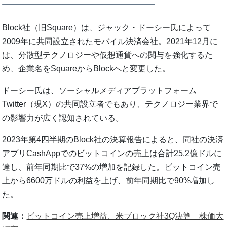
Block社（旧Square）は、ジャック・ドーシー氏によって
2009年に共同設立されたモバイル決済会社。2021年12月に
は、分散型テクノロジーや仮想通貨への関与を強化するた
め、企業名をSquareからBlockへと変更した。
ドーシー氏は、ソーシャルメディアプラットフォーム
Twitter（現X）の共同設立者でもあり、テクノロジー業界で
の影響力が広く認知されている。
2023年第4四半期のBlock社の決算報告によると、同社の決済
アプリCashAppでのビットコインの売上は合計25.2億ドルに
達し、前年同期比で37%の増加を記録した。ビットコイン売
上から6600万ドルの利益を上げ、前年同期比で90%増加し
た。
関連：
ビットコイン売上増益、米ブロック社3Q決算 株価大