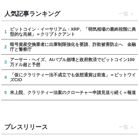
人気記事ランキング
一覧
ビットコイン・イーサリアム・XRP、「弱気相場の最終段階に典
1
型的な兆候」＝クリプトクアント
暗号資産交換業者に出庫制限強化を要請、詐欺被害防止へ 金融
2
庁と警察庁
アーサー・ヘイズ、AIバブル崩壊と政府救済でビットコイン100
3
万ドル超と予想
「仮にクラリティー法不成立でも仮想通貨は前進」＝ビットワイ
4
ズCIO
5
米上院、クラリティー法案のクローチャー申請見送り続く＝報道
プレスリリース
一覧