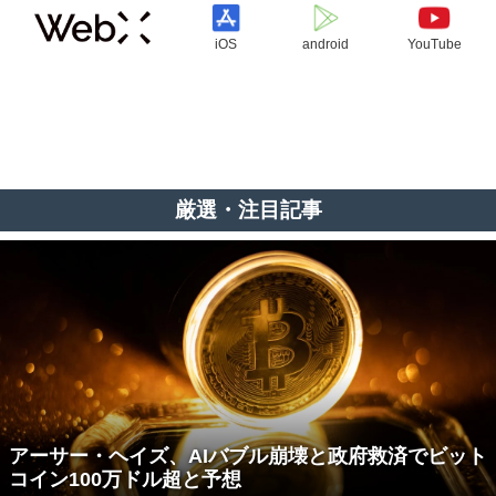
iOS
android
YouTube
厳選・注目記事
アーサー・ヘイズ、AIバブル崩壊と政府救済でビット
コイン100万ドル超と予想