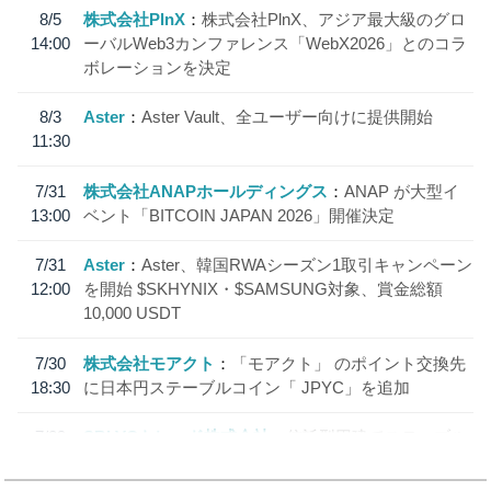
8/5
株式会社PlnX
株式会社PlnX、アジア最大級のグロ
14:00
ーバルWeb3カンファレンス「WebX2026」とのコラ
ボレーションを決定
8/3
Aster
Aster Vault、全ユーザー向けに提供開始
11:30
7/31
株式会社ANAPホールディングス
ANAP が大型イ
13:00
ベント「BITCOIN JAPAN 2026」開催決定
7/31
Aster
Aster、韓国RWAシーズン1取引キャンペーン
12:00
を開始 $SKHYNIX・$SAMSUNG対象、賞金総額
10,000 USDT
7/30
株式会社モアクト
「モアクト」 のポイント交換先
18:30
に日本円ステーブルコイン「 JPYC」を追加
7/29
SBI VCトレード株式会社
信託型円建てステーブル
19:30
コイン「JPYSC」徹底解説セミナーを開催