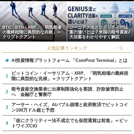
BTC・ETH・XRP、「弱気相場
ジーニアス法とクラリティー法
の最終段階に典型的な兆候」＝
案の違いとは？米国の暗号資産2
クリプトクアント
大法案をわかりやすく解説
人気記事ランキング
一覧 ＞
★
AI投資情報プラットフォーム 「CoinPost Terminal」とは
ビットコイン・イーサリアム・XRP、「弱気相場の最終段
1
階に典型的な兆候」＝クリプトクアント
暗号資産交換業者に出庫制限強化を要請、詐欺被害防止
2
へ 金融庁と警察庁
アーサー・ヘイズ、AIバブル崩壊と政府救済でビットコイ
3
ン100万ドル超と予想
「仮にクラリティー法不成立でも仮想通貨は前進」＝ビッ
4
トワイズCIO