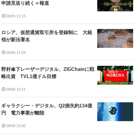
申請見送り続く＝報道
08/06 11:15
ロシア、仮想通貨取引所を登録制に 大統
領が新法署名
08/06 11:04
野村傘下レーザーデジタル、ZIGChainに戦
略出資 TVL1億ドル目標
08/06 10:21
ギャラクシー・デジタル、Q2損失約134億
円 電力事業が離陸
08/06 10:00