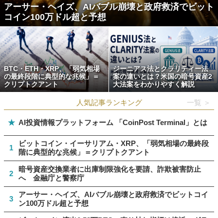
アーサー・ヘイズ、AIバブル崩壊と政府救済でビット
コイン100万ドル超と予想
BTC・ETH・XRP、「弱気相場
ジーニアス法とクラリティー法
の最終段階に典型的な兆候」＝
案の違いとは？米国の暗号資産2
クリプトクアント
大法案をわかりやすく解説
人気記事ランキング
一覧 ＞
★
AI投資情報プラットフォーム 「CoinPost Terminal」とは
ビットコイン・イーサリアム・XRP、「弱気相場の最終段
1
階に典型的な兆候」＝クリプトクアント
暗号資産交換業者に出庫制限強化を要請、詐欺被害防止
2
へ 金融庁と警察庁
アーサー・ヘイズ、AIバブル崩壊と政府救済でビットコイ
3
ン100万ドル超と予想