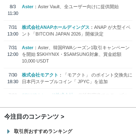
8/3
Aster
Aster Vault、全ユーザー向けに提供開始
11:30
7/31
株式会社ANAPホールディングス
ANAP が大型イベ
13:00
ント「BITCOIN JAPAN 2026」開催決定
7/31
Aster
Aster、韓国RWAシーズン1取引キャンペーン
12:00
を開始 $SKHYNIX・$SAMSUNG対象、賞金総額
10,000 USDT
7/30
株式会社モアクト
「モアクト」 のポイント交換先に
18:30
日本円ステーブルコイン「 JPYC」を追加
7/29
SBI VCトレード株式会社
信託型円建てステーブル
19:30
コイン「JPYSC」徹底解説セミナーを開催
今注目のコンテンツ
取引所おすすめランキング