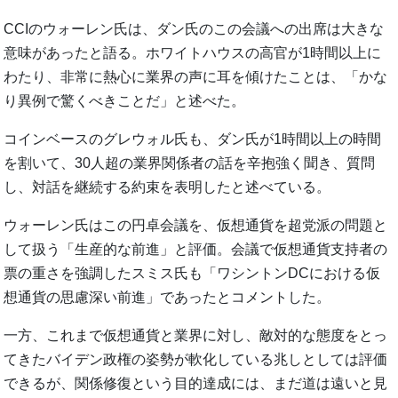
CCIのウォーレン氏は、ダン氏のこの会議への出席は大きな
意味があったと語る。ホワイトハウスの高官が1時間以上に
わたり、非常に熱心に業界の声に耳を傾けたことは、「かな
り異例で驚くべきことだ」と述べた。
コインベースのグレウォル氏も、ダン氏が1時間以上の時間
を割いて、30人超の業界関係者の話を辛抱強く聞き、質問
し、対話を継続する約束を表明したと述べている。
ウォーレン氏はこの円卓会議を、仮想通貨を超党派の問題と
して扱う「生産的な前進」と評価。会議で仮想通貨支持者の
票の重さを強調したスミス氏も「ワシントンDCにおける仮
想通貨の思慮深い前進」であったとコメントした。
一方、これまで仮想通貨と業界に対し、敵対的な態度をとっ
てきたバイデン政権の姿勢が軟化している兆しとしては評価
できるが、関係修復という目的達成には、まだ道は遠いと見