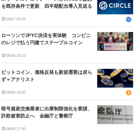
を既存条件で更新 四半期配当導入見送る
08/07 05:00
ローソンでJPYC決済を実体験 コンビニ
のレジで払う円建てステーブルコイン
08/06 19:33
ビットコイン、価格反発も新規需要は戻ら
ず＝アナリスト
08/06 18:00
暗号資産交換業者に出庫制限強化を要請、
詐欺被害防止へ 金融庁と警察庁
08/06 17:00