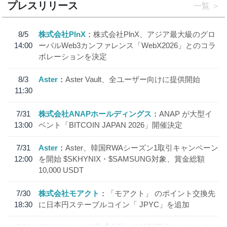
プレスリリース
一覧
8/5
株式会社PlnX
株式会社PlnX、アジア最大級のグロ
14:00
ーバルWeb3カンファレンス「WebX2026」とのコラ
ボレーションを決定
8/3
Aster
Aster Vault、全ユーザー向けに提供開始
11:30
7/31
株式会社ANAPホールディングス
ANAP が大型イ
13:00
ベント「BITCOIN JAPAN 2026」開催決定
7/31
Aster
Aster、韓国RWAシーズン1取引キャンペーン
12:00
を開始 $SKHYNIX・$SAMSUNG対象、賞金総額
10,000 USDT
7/30
株式会社モアクト
「モアクト」 のポイント交換先
18:30
に日本円ステーブルコイン「 JPYC」を追加