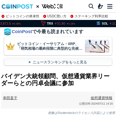
ビットコインの将来性
USDC買い方
ステーキング利率比較
株特集・関連銘柄
TRX
51.80
SOL
11,564.1
0.48
0.18
1.5
CoinPost
で今最も読まれています
ビットコイン・イーサリアム・XRP、
「弱気相場の最終段階に典型的な兆候」
＝クリプトクアント
ニュースランキングをもっと見る
バイデン大統領顧問、仮想通貨業界リー
ダーらとの円卓会議に参加
幸田直子
仮想通貨情報
公開日時:
2024/07/11 14:20
画像はShutterstockのライセンス許諾により使用