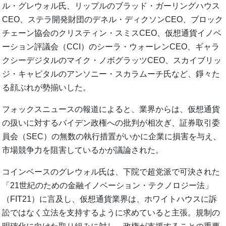
ル・グレウォル氏、リップルのブラッド・ガーリングハウス
CEO、ステラ開発財団のデネル・ディクソンCEO、ブロック
チェーン協会のクリスティン・スミスCEO、仮想通貨イノベ
ーション評議会（CCI）のシーラ・ウォーレンCEO、ギャラ
クシーデジタルのマイク・ノボグラッツCEO、スカイブリッ
ジ・キャピタルのアンソニー・スカラムーチ氏など、錚々た
る顔ぶれが勢揃いした。
フォックスニュースの報道によると、業界からは、仮想通貨
の扱いに対するバイデン政権への批判が相次ぎ、証券取引委
員会（SEC）の無数の執行措置がいかに企業に損害を与え、
市場競争力を阻害しているかが議論された。
コインベースのグレウォル氏は、下院で超党派で可決された
「21世紀のための金融イノベーション・テクノロジー法」
（FIT21）に言及し、仮想通貨業界は、ホワイトハウスに訴
訟ではなく立法を支持するように求めていると主張。規制の