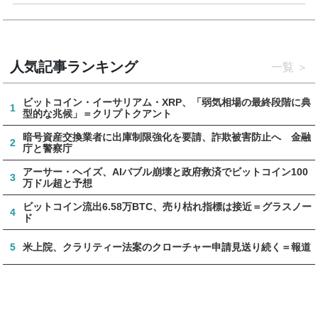
人気記事ランキング
一覧
ビットコイン・イーサリアム・XRP、「弱気相場の最終段階に典
1
型的な兆候」＝クリプトクアント
暗号資産交換業者に出庫制限強化を要請、詐欺被害防止へ 金融
2
庁と警察庁
アーサー・ヘイズ、AIバブル崩壊と政府救済でビットコイン100
3
万ドル超と予想
ビットコイン流出6.58万BTC、売り枯れ指標は接近＝グラスノー
4
ド
5
米上院、クラリティー法案のクローチャー申請見送り続く＝報道