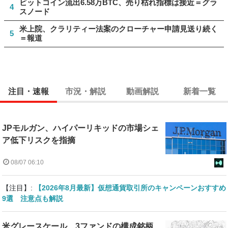
ビットコイン流出6.58万BTC、売り枯れ指標は接近＝グラ
4
スノード
米上院、クラリティー法案のクローチャー申請見送り続く
5
＝報道
注目・速報
市況・解説
動画解説
新着一覧
JPモルガン、ハイパーリキッドの市場シェ
ア低下リスクを指摘
08/07 06:10
【注目】:
【2026年8月最新】仮想通貨取引所のキャンペーンおすすめ
9選 注意点も解説
米グレースケール、3ファンドの構成銘柄