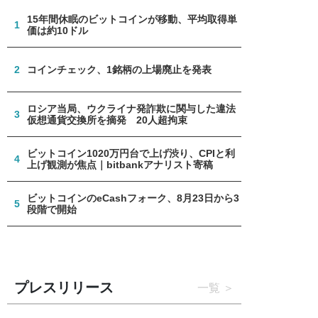
15年間休眠のビットコインが移動、平均取得単
1
価は約10ドル
2
コインチェック、1銘柄の上場廃止を発表
ロシア当局、ウクライナ発詐欺に関与した違法
3
仮想通貨交換所を摘発 20人超拘束
ビットコイン1020万円台で上げ渋り、CPIと利
4
上げ観測が焦点｜bitbankアナリスト寄稿
ビットコインのeCashフォーク、8月23日から3
5
段階で開始
プレスリリース
一覧