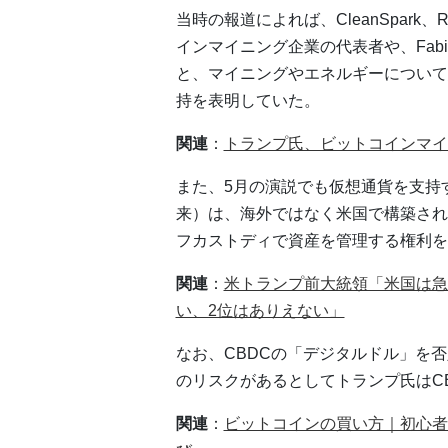
当時の報道によれば、CleanSpark、Riot 
インマイニング企業の代表者や、Fabian
と、マイニングやエネルギーについて
持を表明していた。
関連
：
トランプ氏、ビットコインマイ
また、5月の演説でも仮想通貨を支持
来）は、海外ではなく米国で構築され
フカストディで資産を管理する権利を
関連
：
米トランプ前大統領「米国は急
い、2位はありえない」
なお、CBDCの「デジタルドル」を
のリスクがあるとしてトランプ氏はC
関連
：
ビットコインの買い方｜初心者