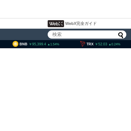
WebX完全ガイド
5,399.4
TRX
52.03
SOL
12,
1.54
0.24
局、ウクライナ発詐欺に関
違法仮想通貨交換所を摘発
拘束