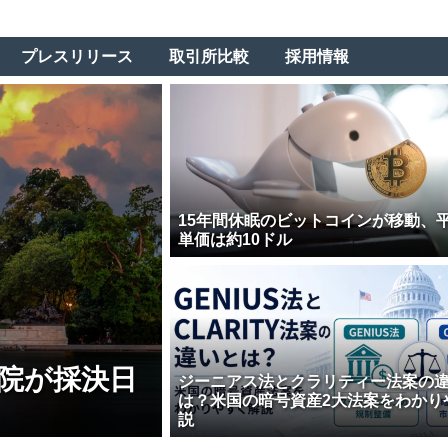
プレスリリース
取引所比較
採用情報
15年間休眠のビットコインが移動、
単価は約10ドル
院が採決日
ジーニアス法とクラリティー法案の
は？米国の暗号資産2大法案をわかり
説