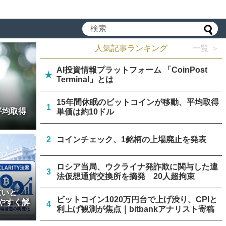
人気記事ランキング
一覧 ＞
AI投資情報プラットフォーム 「CoinPost
★
Terminal」とは
15年間休眠のビットコインが移動、平均取得
1
平均取得
単価は約10ドル
2
コインチェック、1銘柄の上場廃止を発表
ロシア当局、ウクライナ発詐欺に関与した違
3
法仮想通貨交換所を摘発 20人超拘束
違いと
ビットコイン1020万円台で上げ渋り、CPIと
やすく解
4
利上げ観測が焦点｜bitbankアナリスト寄稿