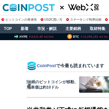
ビットコインの将来性
USDC買い方
ステーキング利率比較
TOP
新着
市況・解説
主要銘柄
取材特集
8,611.40
BTC
10,246,193
ETH
3
0.51
0.1
CoinPost
で今最も読まれています
インが移動、
コインチェック
ル
を発表