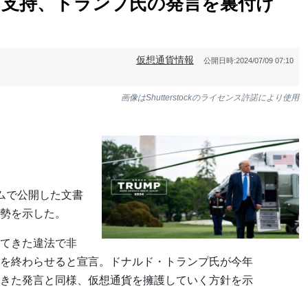
を支持、トランプ氏の発言を裏付け
仮想通貨情報
公開日時:
2024/07/09 07:10
画像はShutterstockのライセンス許諾により使用
ムで公開した文書
勢を示した。
てきた違法で非
を終わらせると宣言。ドナルド・トランプ氏が今年
きた発言と同様、仮想通貨を擁護していく方針を示