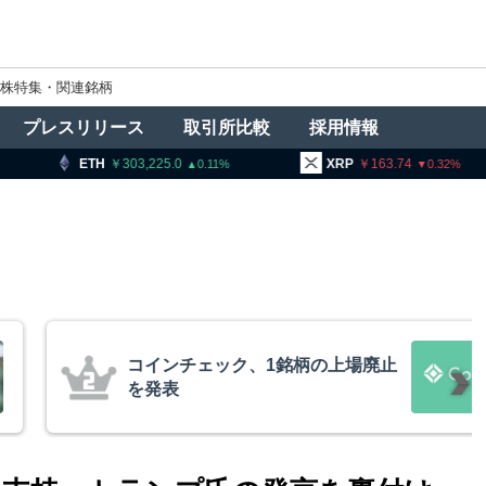
株特集・関連銘柄
プレスリリース
取引所比較
採用情報
03,225.0
XRP
163.74
BNB
9
0.11
0.32
、1銘柄の上場廃止
ロシア当
与した
20人超