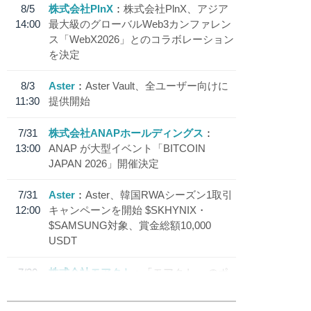
8/5
株式会社PlnX
株式会社PlnX、アジア
14:00
最大級のグローバルWeb3カンファレン
ス「WebX2026」とのコラボレーション
を決定
8/3
Aster
Aster Vault、全ユーザー向けに
11:30
提供開始
7/31
株式会社ANAPホールディングス
13:00
ANAP が大型イベント「BITCOIN
JAPAN 2026」開催決定
7/31
Aster
Aster、韓国RWAシーズン1取引
12:00
キャンペーンを開始 $SKHYNIX・
$SAMSUNG対象、賞金総額10,000
USDT
7/30
株式会社モアクト
「モアクト」 のポ
18:30
イント交換先に日本円ステーブルコイン
「 JPYC」を追加