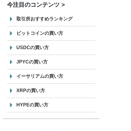
今注目のコンテンツ
7/29
SBI VCトレード株式会社
信託型円建
19:30
てステーブルコイン「JPYSC」徹底解
取引所おすすめランキング
説セミナーを開催
ビットコインの買い方
USDCの買い方
JPYCの買い方
イーサリアムの買い方
XRPの買い方
HYPEの買い方