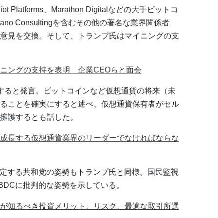
Platforms、Marathon Digitalなどの大手ビットコ
o Consultingを含むその他の著名な業界関係者
意見を交換。そして、トランプ氏はマイニングの支
ニングの支持を表明 企業CEOらと面会
すると発言。ビットコインなど仮想通貨の将来（未
ることを確実にすると述べ、仮想通貨保有者がセル
擁護するとも話した。
成長する仮想通貨業界のリーダーでなければならな
否定する共和党の姿勢もトランプ氏と同様。国民監視
BDCに批判的な姿勢を示している。
が知るべき投資メリット、リスク、最適な取引所選