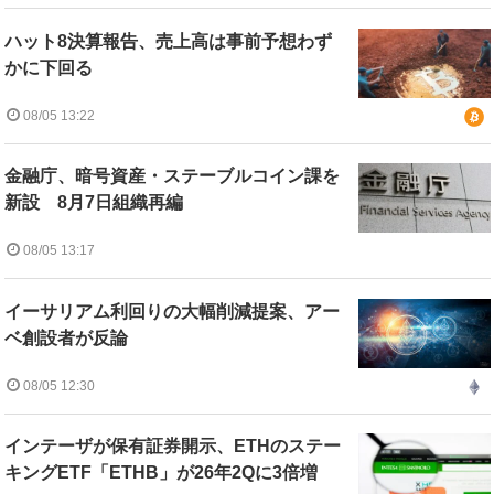
ハット8決算報告、売上高は事前予想わず
かに下回る
08/05 13:22
金融庁、暗号資産・ステーブルコイン課を
新設 8月7日組織再編
08/05 13:17
イーサリアム利回りの大幅削減提案、アー
ベ創設者が反論
08/05 12:30
インテーザが保有証券開示、ETHのステー
キングETF「ETHB」が26年2Qに3倍増