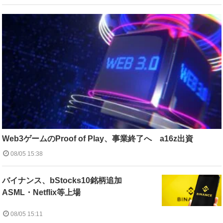
Web3ゲームのProof of Play、事業終了へ a16z出資
08/05 15:38
バイナンス、bStocks10銘柄追加
ASML・Netflix等上場
08/05 15:11