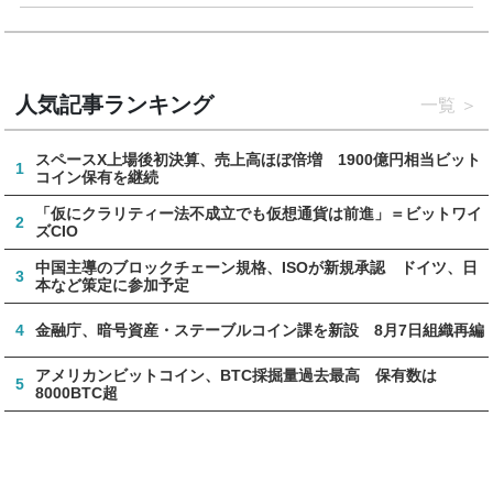
人気記事ランキング
一覧
スペースX上場後初決算、売上高ほぼ倍増 1900億円相当ビット
1
コイン保有を継続
「仮にクラリティー法不成立でも仮想通貨は前進」＝ビットワイ
2
ズCIO
中国主導のブロックチェーン規格、ISOが新規承認 ドイツ、日
3
本など策定に参加予定
4
金融庁、暗号資産・ステーブルコイン課を新設 8月7日組織再編
アメリカンビットコイン、BTC採掘量過去最高 保有数は
5
8000BTC超