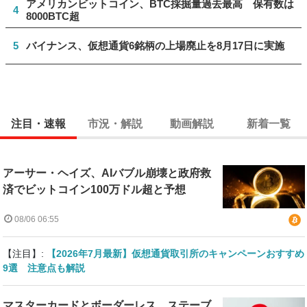
アメリカンビットコイン、BTC採掘量過去最高 保有数は
4
8000BTC超
5
バイナンス、仮想通貨6銘柄の上場廃止を8月17日に実施
注目・速報
市況・解説
動画解説
新着一覧
アーサー・ヘイズ、AIバブル崩壊と政府救
済でビットコイン100万ドル超と予想
08/06 06:55
【注目】:
【2026年7月最新】仮想通貨取引所のキャンペーンおすすめ
9選 注意点も解説
マスターカードとボーダーレス、ステーブ