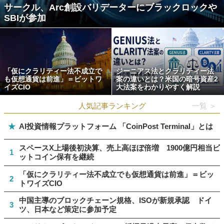
サークル、Arc創設バリデーターにブラックロックや
SBIが参加
「仮にクラリティー法不成立で
ジーニアス法とクラリティー法
も仮想通貨は前進」＝ビットワ
案の違いとは？米国の暗号資産2
イズCIO
大法案をわかりやすく解説
人気記事ランキング
一覧 ＞
★
AI投資情報プラットフォーム 「CoinPost Terminal」とは
スペースX上場後初決算、売上高ほぼ倍増 1900億円相当ビ
1
ットコイン保有を継続
「仮にクラリティー法不成立でも仮想通貨は前進」＝ビッ
2
トワイズCIO
中国主導のブロックチェーン規格、ISOが新規承認 ドイ
3
ツ、日本など策定に参加予定