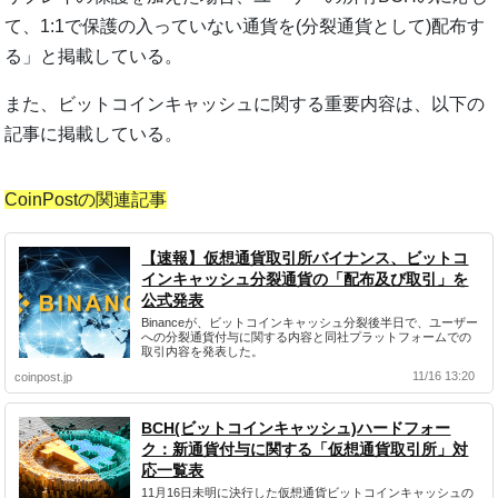
て、1:1で保護の入っていない通貨を(分裂通貨として)配布す
る」と掲載している。
また、ビットコインキャッシュに関する重要内容は、以下の
記事に掲載している。
CoinPostの関連記事
【速報】仮想通貨取引所バイナンス、ビットコ
インキャッシュ分裂通貨の「配布及び取引」を
公式発表
Binanceが、ビットコインキャッシュ分裂後半日で、ユーザー
への分裂通貨付与に関する内容と同社プラットフォームでの
取引内容を発表した。
11/16 13:20
coinpost.jp
BCH(ビットコインキャッシュ)ハードフォー
ク：新通貨付与に関する「仮想通貨取引所」対
応一覧表
11月16日未明に決行した仮想通貨ビットコインキャッシュの