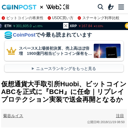
ビットコインの将来性
USDC買い方
ステーキング利率比較
株特集・関連銘柄
01,605.0
XRP
167.84
BNB
9
1.85
0.93
CoinPost
で今最も読まれています
スペースX上場後初決算、売上高ほぼ倍
増 1900億円相当ビットコイン保有を継
続
ニュースランキングをもっと見る
仮想通貨大手取引所Huobi、ビットコイン
ABCを正式に『BCH』に任命｜リプレイ
プロテクション実装で送金再開となるか
菊谷ルイス
注目
公開日時:
2018/11/19 08:50