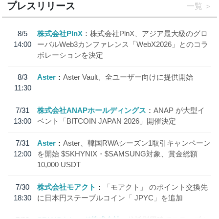
プレスリリース
一覧
8/5
株式会社PlnX
株式会社PlnX、アジア最大級のグロ
14:00
ーバルWeb3カンファレンス「WebX2026」とのコラ
ボレーションを決定
8/3
Aster
Aster Vault、全ユーザー向けに提供開始
11:30
7/31
株式会社ANAPホールディングス
ANAP が大型イ
13:00
ベント「BITCOIN JAPAN 2026」開催決定
7/31
Aster
Aster、韓国RWAシーズン1取引キャンペーン
12:00
を開始 $SKHYNIX・$SAMSUNG対象、賞金総額
10,000 USDT
7/30
株式会社モアクト
「モアクト」 のポイント交換先
18:30
に日本円ステーブルコイン「 JPYC」を追加