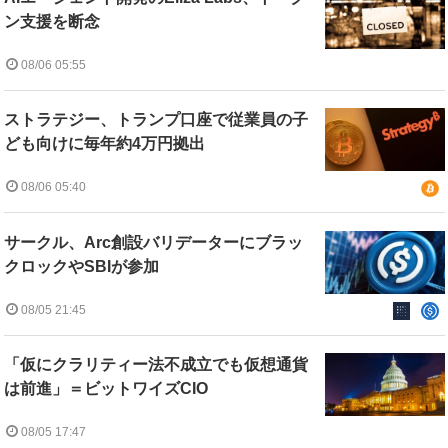
ン支援を断念
08/06 05:55
ストラテジー、トランプ口座で従業員の子
ども向けに毎年約4万円拠出
08/06 05:40
サークル、Arc創設バリデーターにブラッ
クロックやSBIが参加
08/05 21:45
「仮にクラリティー法不成立でも仮想通貨
は前進」＝ビットワイズCIO
08/05 17:47