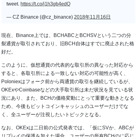
tweet.
https://t.co/j1h3gb4edQ
— CZ Binance (@cz_binance)
2018年11月16日
現在、Binance上では、BCHABCとBCHSVという二つの分
裂通貨が取引されており、旧BCH自体はすでに廃止された格
好だ。
このように、仮想通貨の代表的な取引所の異なった対応から
すると、各取引所による一致しない対応の可能性が高く、
Poloniexはフォーク前から両通貨の取引を継続しているが、
OKExやCoinbaseなどの大手取引所は未だ状況を見ている状
況にあり、また、BCHの価格変動にとって重要な動きとなる
ため、今後もビットコインキャッシュのユーザーだけでな
く、全ユーザーが注視したいトピックとなる。
なお、OKExは二日前の公式発表では、「仮にSVか、ABCが
リプレイの保護を加えた場合、ユーザーの所有BCHのに応じ