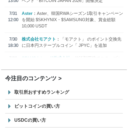
13:00
ベント「BITCOIN JAPAN 2026」開催決定
7/31
Aster
Aster、韓国RWAシーズン1取引キャンペーン
12:00
を開始 $SKHYNIX・$SAMSUNG対象、賞金総額
10,000 USDT
7/30
株式会社モアクト
「モアクト」 のポイント交換先
18:30
に日本円ステーブルコイン「 JPYC」を追加
7/29
SBI VCトレード株式会社
信託型円建てステーブル
19:30
コイン「JPYSC」徹底解説セミナーを開催
今注目のコンテンツ
取引所おすすめランキング
ビットコインの買い方
USDCの買い方