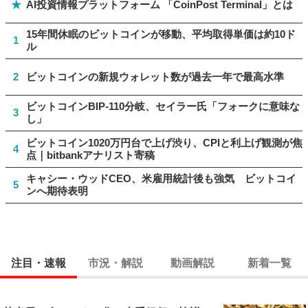
★
AI投資情報プラットフォーム 「CoinPost Terminal」とは
15年間休眠のビットコインが移動、平均取得単価は約10ド
1
ル
2
ビットコインの新規ウォレット数が過去一年で最高水準
ビットコインBIP-110分岐、セイラー氏「フォークに意味な
3
し」
ビットコイン1020万円台で上げ渋り、CPIと利上げ観測が焦
4
点｜bitbankアナリスト寄稿
キャシー・ウッドCEO、米雇用統計後も強気 ビットコイ
5
ンへ期待表明
注目・速報
市況・解説
動画解説
新着一覧