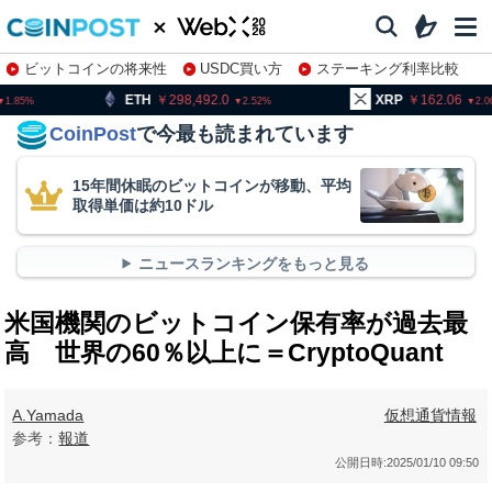
ビットコインの将来性
USDC買い方
ステーキング利率比較
株特集・関連銘柄
298,492.0
XRP
162.06
BNB
2.52
2.06
CoinPost
で今最も読まれています
15年間休眠のビットコインが移動、平均
取得単価は約10ドル
ニュースランキングをもっと見る
米国機関のビットコイン保有率が過去最
高 世界の60％以上に＝CryptoQuant
A.Yamada
仮想通貨情報
参考：
報道
公開日時:
2025/01/10 09:50