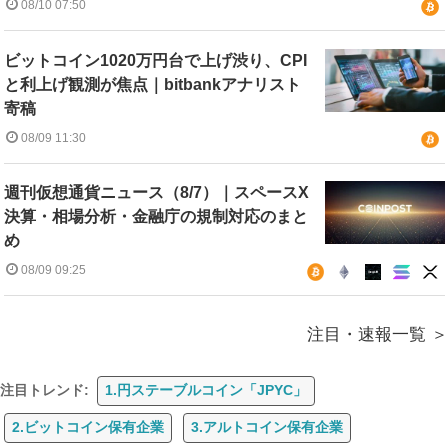
08/10 07:50
ビットコイン1020万円台で上げ渋り、CPI
と利上げ観測が焦点｜bitbankアナリスト
寄稿
08/09 11:30
週刊仮想通貨ニュース（8/7）｜スペースX
決算・相場分析・金融庁の規制対応のまと
め
08/09 09:25
注目・速報一覧
注目トレンド:
1.円ステーブルコイン「JPYC」
2.ビットコイン保有企業
3.アルトコイン保有企業