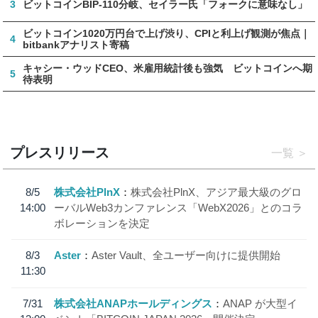
3
ビットコインBIP-110分岐、セイラー氏「フォークに意味なし」
ビットコイン1020万円台で上げ渋り、CPIと利上げ観測が焦点｜
4
bitbankアナリスト寄稿
キャシー・ウッドCEO、米雇用統計後も強気 ビットコインへ期
5
待表明
プレスリリース
一覧
8/5
株式会社PlnX
株式会社PlnX、アジア最大級のグロ
14:00
ーバルWeb3カンファレンス「WebX2026」とのコラ
ボレーションを決定
8/3
Aster
Aster Vault、全ユーザー向けに提供開始
11:30
7/31
株式会社ANAPホールディングス
ANAP が大型イ