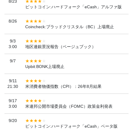
8/23
ビットコイン:ハードフォーク「eCash」アルファ版
8/26
Coincheck:ブラッドクリスタル（BC）上場廃止
9/3
3:00
地区連銀景況報告（ベージュブック）
9/7
Upbit:BONK上場廃止
9/11
21:30
米消費者物価指数（CPI）：26年8月結果
9/17
3:00
米連邦公開市場委員会（FOMC）政策金利発表
9/20
ビットコイン:ハードフォーク「eCash」ベータ版