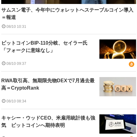
サムスン電子、今年中にウォレットへステーブルコイン導入
＝報道
08/10 10:31
ビットコインBIP-110分岐、セイラー氏
「フォークに意味なし」
08/10 09:37
RWA取引高、無期限先物DEXで7月過去最
高＝CryptoRank
08/10 08:34
キャシー・ウッドCEO、米雇用統計後も強
気 ビットコインへ期待表明