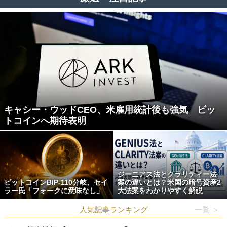
キャシー・ウッドCEO、米雇用統計後も強気 ビッ
トコインへ期待表明
ジーニアス法とクラリティー法
ビットコインBIP-110分岐、セイ
案の違いとは？米国の暗号資産2
ラー氏「フォークに意味なし」
大法案をわかりやすく解説
人気記事ランキング
一覧 ＞