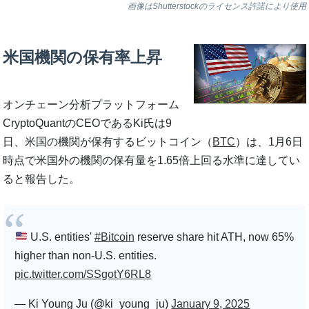
画像はShutterstockのライセンス許諾により使用
米国機関の保有率上昇
オンチェーン分析プラットフォーム
CryptoQuantのCEOであるKi氏は9
日、米国の機関が保有するビットコイン（
BTC
）は、1月6日
時点で米国外の機関の保有量を1.65倍上回る水準に達してい
ると報告した。
U.S. entities'
#Bitcoin
reserve share hit ATH, now 65%
higher than non-U.S. entities.
pic.twitter.com/SSgotY6RL8
— Ki Young Ju (@ki_young_ju)
January 9, 2025