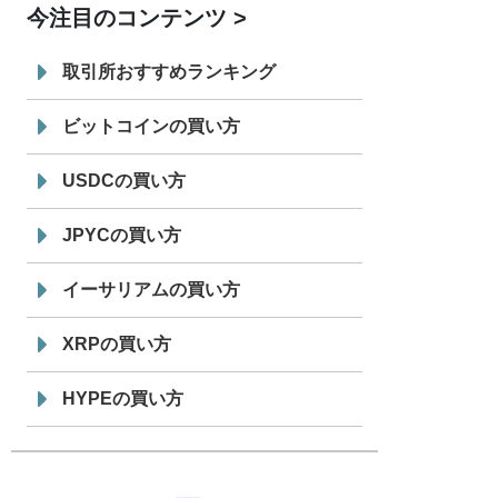
今注目のコンテンツ
7/29
SBI VCトレード株式会社
信託型円建
19:30
てステーブルコイン「JPYSC」徹底解
取引所おすすめランキング
説セミナーを開催
ビットコインの買い方
USDCの買い方
JPYCの買い方
イーサリアムの買い方
XRPの買い方
HYPEの買い方