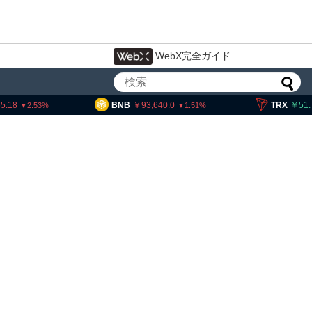
WebX完全ガイド
BNB
93,640.0
TRX
51.70
1.51
0.52
、暗号資産・ステーブルコイ
設 8月7日組織再編