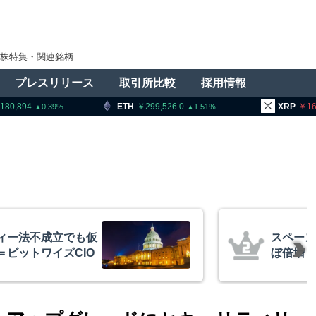
株特集・関連銘柄
プレスリリース
取引所比較
採用情報
ETH
299,526.0
XRP
165.18
1.51
2.53
後初決算、売上高ほ
金融庁
億円相当ビットコイ
ン課を新