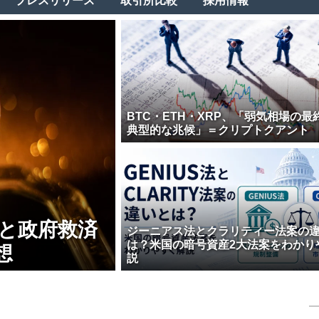
プレスリリース
取引所比較
採用情報
BTC・ETH・XRP、「弱気相場の最
典型的な兆候」＝クリプトクアント
壊と政府救済
ジーニアス法とクラリティー法案の
は？米国の暗号資産2大法案をわかり
想
説