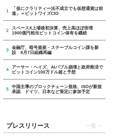
「仮にクラリティー法不成立でも仮想通貨は前
1
進」＝ビットワイズCIO
スペースX上場後初決算、売上高ほぼ倍増
2
1900億円相当ビットコイン保有を継続
金融庁、暗号資産・ステーブルコイン課を新
3
設 8月7日組織再編
アーサー・ヘイズ、AIバブル崩壊と政府救済で
4
ビットコイン100万ドル超と予想
中国主導のブロックチェーン規格、ISOが新規
5
承認 ドイツ、日本など策定に参加予定
プレスリリース
一覧