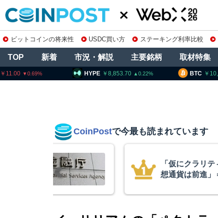
ビットコインの将来性
USDC買い方
ステーキング利率比較
TOP
新着
市況・解説
主要銘柄
取材特集
HYPE
8,853.70
BTC
10,180,894
0.22
0.39
CoinPost
で今最も読まれています
不成立でも仮
スペースX上場
ワイズCIO
ぼ倍増 1900
ン保有を継続