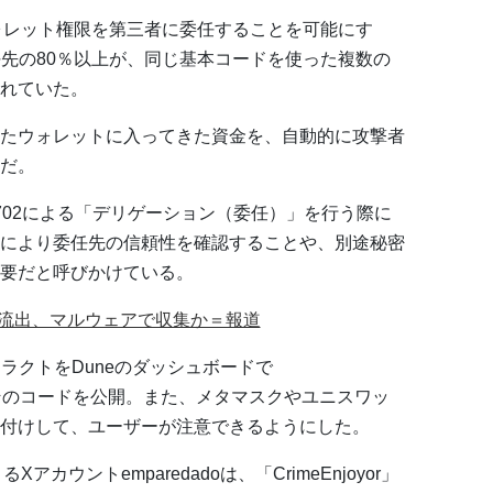
にウォレット権限を第三者に委任することを可能にす
の委任先の80％以上が、同じ基本コードを使った複数の
れていた。
たウォレットに入ってきた資金を、自動的に攻撃者
だ。
P-7702による「デリゲーション（委任）」を行う際に
により委任先の信頼性を確認することや、別途秘密
要だと呼びかけている。
が流出、マルウェアで収集か＝報道
ントラクトをDuneのダッシュボードで
けし、そのコードを公開。また、メタマスクやユニスワッ
付けして、ユーザーが注意できるようにした。
Xアカウントemparedadoは、「CrimeEnjoyor」