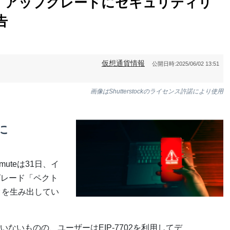
」アップグレードにセキュリティリ
告
仮想通貨情報
公開日時:
2025/06/02 13:51
画像はShutterstockのライセンス許諾により使用
に
uteは31日、イ
グレード「ペクト
スクを生み出してい
ないものの、ユーザーはEIP-7702を利用してデ