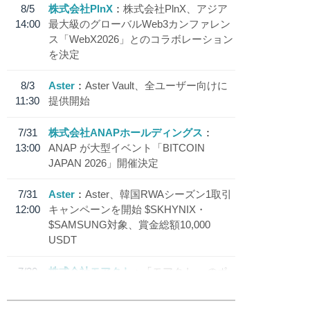
8/5
株式会社PlnX
株式会社PlnX、アジア
14:00
最大級のグローバルWeb3カンファレン
ス「WebX2026」とのコラボレーション
を決定
8/3
Aster
Aster Vault、全ユーザー向けに
11:30
提供開始
7/31
株式会社ANAPホールディングス
13:00
ANAP が大型イベント「BITCOIN
JAPAN 2026」開催決定
7/31
Aster
Aster、韓国RWAシーズン1取引
12:00
キャンペーンを開始 $SKHYNIX・
$SAMSUNG対象、賞金総額10,000
USDT
7/30
株式会社モアクト
「モアクト」 のポ
18:30
イント交換先に日本円ステーブルコイン
「 JPYC」を追加