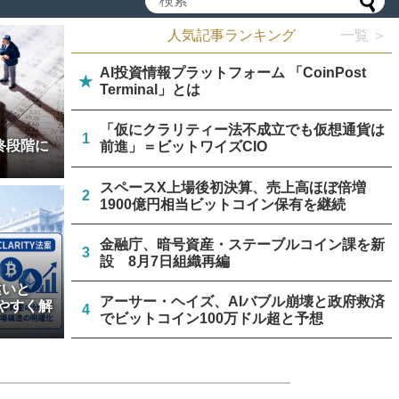
人気記事ランキング
一覧 ＞
AI投資情報プラットフォーム 「CoinPost
★
Terminal」とは
「仮にクラリティー法不成立でも仮想通貨は
1
終段階に
前進」＝ビットワイズCIO
スペースX上場後初決算、売上高ほぼ倍増
2
1900億円相当ビットコイン保有を継続
金融庁、暗号資産・ステーブルコイン課を新
3
設 8月7日組織再編
違いと
アーサー・ヘイズ、AIバブル崩壊と政府救済
やすく解
4
でビットコイン100万ドル超と予想
中国主導のブロックチェーン規格、ISOが新
5
規承認 ドイツ、日本など策定に参加予定