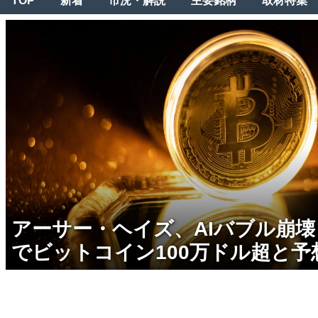
TOP
新着
市況・解説
主要銘柄
取材特集
アーサー・ヘイズ、AIバブル崩
でビットコイン100万ドル超と予