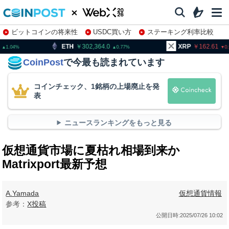
ビットコインの将来性
USDC買い方
ステーキング利率比較
株特集・関連銘柄
TH
302,364.0
XRP
162.61
BN
0.77
0.93
CoinPost
で今最も読まれています
コインチェック、1銘柄の上場廃止を発
表
ニュースランキングをもっと見る
仮想通貨市場に夏枯れ相場到来か
Matrixport最新予想
A.Yamada
仮想通貨情報
参考：
X投稿
公開日時:
2025/07/26 10:02