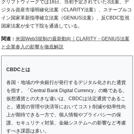
クリプトウィークでは18日、当初予定されていた3法案、デ
ジタル資産市場明確化法案（CLARITY法案）、ステーブルコ
イン国家革新指導確立法案（GENIUS法案）、反CBDC監視
国家法案が全て下院を通過している。
関連：
米国Web3規制の最新動向｜CLARITY・GENIUS法案
と企業参入の影響を徹底解説
CBDCとは
各国・地域の中央銀行が発行するデジタル化された通貨
を指す。「Central Bank Digital Currency」の略である。
仮想通貨との大きな違いは、CBDCは法定通貨であるこ
と。通貨の管理や決済等においてコスト削減や効率性向
上が期待できる一方で、個人情報やプライバシーの保
護、セキュリティ対策、金融システムへの影響など考慮
すべき課題は多い。