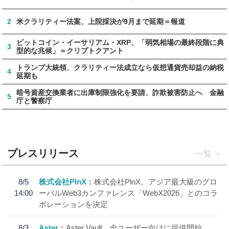
2
米クラリティー法案、上院採決が9月まで延期＝報道
ビットコイン・イーサリアム・XRP、「弱気相場の最終段階に典
3
型的な兆候」＝クリプトクアント
トランプ大統領、クラリティー法成立なら仮想通貨売却益の納税
4
延期も
暗号資産交換業者に出庫制限強化を要請、詐欺被害防止へ 金融
5
庁と警察庁
プレスリリース
一覧
8/5
株式会社PlnX
株式会社PlnX、アジア最大級のグロ
14:00
ーバルWeb3カンファレンス「WebX2026」とのコラ
ボレーションを決定
8/3
Aster
Aster Vault、全ユーザー向けに提供開始