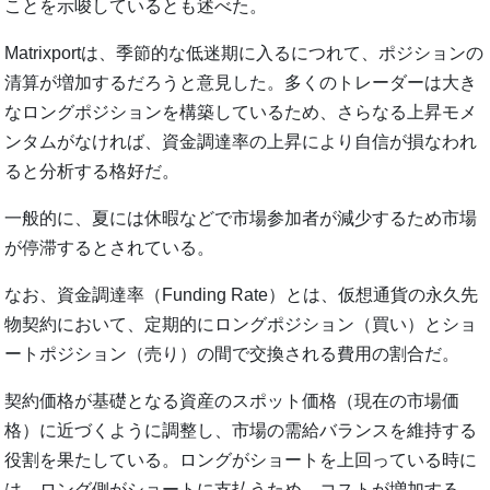
ことを示唆しているとも述べた。
Matrixportは、季節的な低迷期に入るにつれて、ポジションの
清算が増加するだろうと意見した。多くのトレーダーは大き
なロングポジションを構築しているため、さらなる上昇モメ
ンタムがなければ、資金調達率の上昇により自信が損なわれ
ると分析する格好だ。
一般的に、夏には休暇などで市場参加者が減少するため市場
が停滞するとされている。
なお、資金調達率（Funding Rate）とは、仮想通貨の永久先
物契約において、定期的にロングポジション（買い）とショ
ートポジション（売り）の間で交換される費用の割合だ。
契約価格が基礎となる資産のスポット価格（現在の市場価
格）に近づくように調整し、市場の需給バランスを維持する
役割を果たしている。ロングがショートを上回っている時に
は、ロング側がショートに支払うため、コストが増加する。