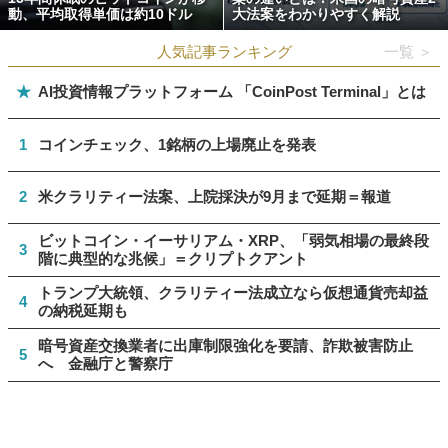
動、平均取得単価は約10ドル
大法案をわかりやすく解説
人気記事ランキング
一覧 ＞
★
AI投資情報プラットフォーム 「CoinPost Terminal」とは
1
コインチェック、1銘柄の上場廃止を発表
2
米クラリティー法案、上院採決が9月まで延期＝報道
ビットコイン・イーサリアム・XRP、「弱気相場の最終段
3
階に典型的な兆候」＝クリプトクアント
トランプ大統領、クラリティー法成立なら仮想通貨売却益
4
の納税延期も
暗号資産交換業者に出庫制限強化を要請、詐欺被害防止
5
へ 金融庁と警察庁