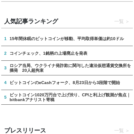
人気記事ランキング
一覧
1
15年間休眠のビットコインが移動、平均取得単価は約10ドル
2
コインチェック、1銘柄の上場廃止を発表
ロシア当局、ウクライナ発詐欺に関与した違法仮想通貨交換所を
3
摘発 20人超拘束
4
ビットコインのeCashフォーク、8月23日から3段階で開始
ビットコイン1020万円台で上げ渋り、CPIと利上げ観測が焦点｜
5
bitbankアナリスト寄稿
プレスリリース
一覧