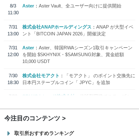
8/3
Aster
Aster Vault、全ユーザー向けに提供開始
11:30
7/31
株式会社ANAPホールディングス
ANAP が大型イベ
13:00
ント「BITCOIN JAPAN 2026」開催決定
7/31
Aster
Aster、韓国RWAシーズン1取引キャンペーン
12:00
を開始 $SKHYNIX・$SAMSUNG対象、賞金総額
10,000 USDT
7/30
株式会社モアクト
「モアクト」 のポイント交換先に
18:30
日本円ステーブルコイン「 JPYC」を追加
7/29
SBI VCトレード株式会社
信託型円建てステーブル
19:30
コイン「JPYSC」徹底解説セミナーを開催
今注目のコンテンツ
取引所おすすめランキング