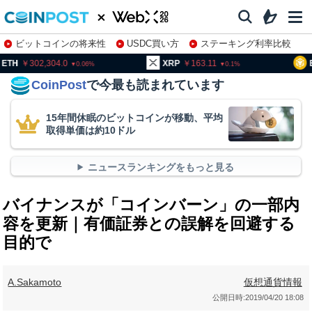
ビットコインの将来性
USDC買い方
ステーキング利率比較
株特集・関連銘柄
02,304.0
XRP
163.11
BNB
95
0.06
0.1
CoinPost
で今最も読まれています
15年間休眠のビットコインが移動、平均
取得単価は約10ドル
ニュースランキングをもっと見る
バイナンスが「コインバーン」の一部内
容を更新｜有価証券との誤解を回避する
目的で
A.Sakamoto
仮想通貨情報
公開日時:
2019/04/20 18:08