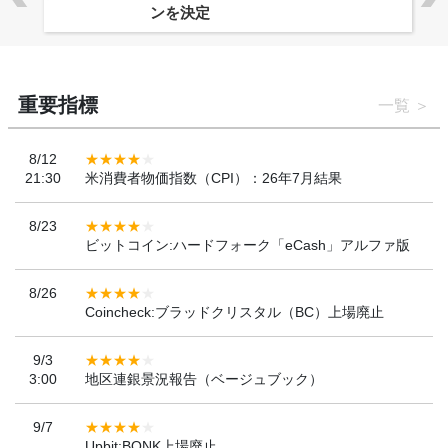
ンを決定
重要指標
一覧
8/12
21:30
米消費者物価指数（CPI）：26年7月結果
8/23
ビットコイン:ハードフォーク「eCash」アルファ版
8/26
Coincheck:ブラッドクリスタル（BC）上場廃止
9/3
3:00
地区連銀景況報告（ベージュブック）
9/7
Upbit:BONK上場廃止