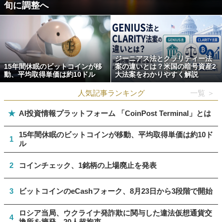
旬に調整へ
ジーニアス法とクラリティー法
15年間休眠のビットコインが移
案の違いとは？米国の暗号資産2
動、平均取得単価は約10ドル
大法案をわかりやすく解説
人気記事ランキング
一覧 ＞
★
AI投資情報プラットフォーム 「CoinPost Terminal」とは
15年間休眠のビットコインが移動、平均取得単価は約10ド
1
ル
2
コインチェック、1銘柄の上場廃止を発表
3
ビットコインのeCashフォーク、8月23日から3段階で開始
ロシア当局、ウクライナ発詐欺に関与した違法仮想通貨交
4
換所を摘発 20人超拘束