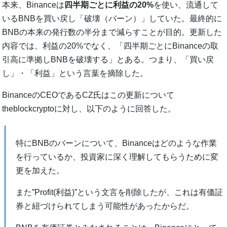
本来、Binanceは
四半期ごとに利益の20%
を使い、流通して
いるBNBを買い戻し「破壊（バーン）」していた。最終的に
BNBの本来の発行数の半分まで減らすことが目的。更新した
内容では、利益の20%でなく、「四半期ごとにBinanceの取
引高に準拠しBNBを破壊する」とある。つまり、「買い戻
し」・「利益」という言葉を摘除した。
BinanceのCEOであるCZ氏はこの更新について
theblockcryptoに対し、以下のように回答した。
特にBNBのバーンについて、Binanceはどのような作業
を行っているか、投資家に深く理解してもらうために変
更を加えた。
また”Profit(利益)”という文言を削除したが、これは有価証
券と紐づけられてしまう可能性があったからだ。