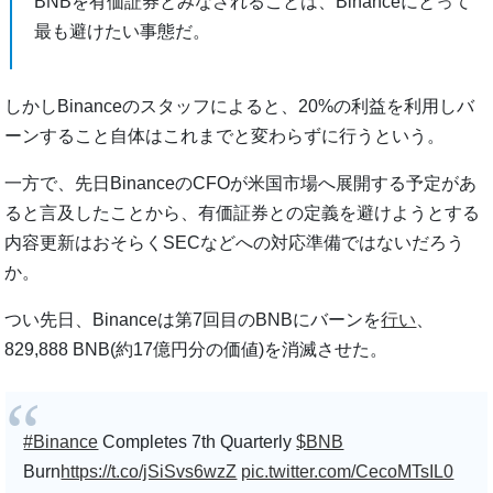
BNBを有価証券とみなされることは、Binanceにとって
最も避けたい事態だ。
しかしBinanceのスタッフによると、20%の利益を利用しバ
ーンすること自体はこれまでと変わらずに行うという。
一方で、先日BinanceのCFOが米国市場へ展開する予定があ
ると言及したことから、有価証券との定義を避けようとする
内容更新はおそらくSECなどへの対応準備ではないだろう
か。
つい先日、Binanceは第7回目のBNBにバーンを
行い
、
829,888 BNB(約17億円分の価値)を消滅させた。
#Binance
Completes 7th Quarterly
$BNB
Burn
https://t.co/jSiSvs6wzZ
pic.twitter.com/CecoMTsIL0