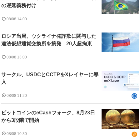
の遅延義務付け
08/08 14:00
ロシア当局、ウクライナ発詐欺に関与した
違法仮想通貨交換所を摘発 20人超拘束
08/08 13:00
サークル、USDCとCCTPをXレイヤーに導
入
08/08 11:20
ビットコインのeCashフォーク、8月23日
から3段階で開始
08/08 10:30