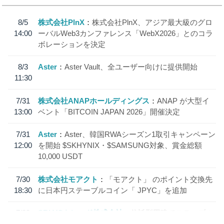
8/5
株式会社PlnX
株式会社PlnX、アジア最大級のグロ
14:00
ーバルWeb3カンファレンス「WebX2026」とのコラ
ボレーションを決定
8/3
Aster
Aster Vault、全ユーザー向けに提供開始
11:30
7/31
株式会社ANAPホールディングス
ANAP が大型イ
13:00
ベント「BITCOIN JAPAN 2026」開催決定
7/31
Aster
Aster、韓国RWAシーズン1取引キャンペーン
12:00
を開始 $SKHYNIX・$SAMSUNG対象、賞金総額
10,000 USDT
7/30
株式会社モアクト
「モアクト」 のポイント交換先
18:30
に日本円ステーブルコイン「 JPYC」を追加
7/29
SBI VCトレード株式会社
信託型円建てステーブル
19:30
コイン「JPYSC」徹底解説セミナーを開催