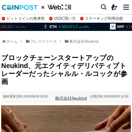
ビットコインの将来性
USDC買い方
ステーキング利率比較
株特集・関連銘柄
ETH
300,871.0
XRP
163.91
0.28
0.92
ホーム
プレスリリース
株式会社Neukind
ブロックチェーンスタートアップの
Neukind、元エクイティデリバティブト
レーダーだったシャルル・ルコックが参
画
最終更新日時:
2019/08/28 16:00
公開日時:
2019/08/28 16:00
株式会社Neukind