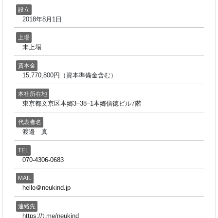
設立
2018年8月1日
上場
未上場
資本金
15,770,800円（資本準備金含む）
本社所在地
東京都文京区本郷3–38–1本郷信徳ビル7階
代表者名
渡邉 真
TEL
070-4306-0683
MAIL
hello＠neukind.jp
連絡先
https://t.me/neukind