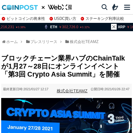
ビットコインの将来性
USDC買い方
ステーキング利率比較
株特集・関連銘柄
231
ETH
302,726.0
XRP
164.89
0.38
0.32
ホーム
プレスリリース
株式会社TEAMZ
ブロックチェーン業界ハブのChainTalk
が1月27～28日にオンラインイベント
「第3回 Crypto Asia Summit」を開催
最終更新日時:
2021/01/27 12:17
公開日時:
2021/01/26 22:47
株式会社TEAMZ