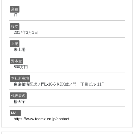
業種
IT
設立
2017年3月1日
上場
未上場
資本金
800万円
本社所在地
東京都港区虎ノ門1-10-5 KDX虎ノ門一丁目ビル 11F
代表者名
楊天宇
MAIL
https://www.teamz.co.jp/contact