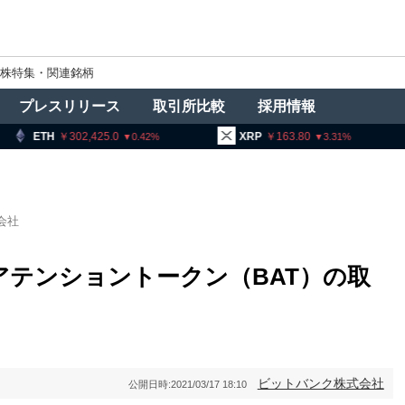
株特集・関連銘柄
プレスリリース
取引所比較
採用情報
302,425.0
XRP
163.80
BNB
0.42
3.31
会社
テンショントークン（BAT）の取
ビットバンク株式会社
公開日時:
2021/03/17 18:10