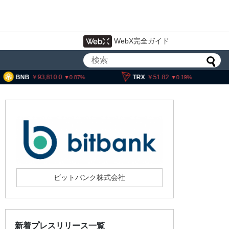
WebX完全ガイド
93,810.0
TRX
51.82
SOL
1
0.87
0.19
ビットバンク株式会社
新着プレスリリース一覧