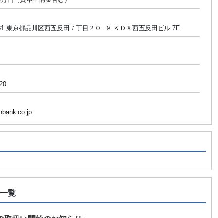
0031 東京都品川区西五反田７丁目２０−９ ＫＤＸ西五反田ビル 7F
20
nbank.co.jp
ス一覧