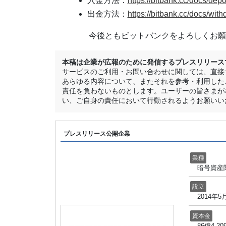
入金方法：
https://bitbank.cc/docs/depo
出金方法：
https://bitbank.cc/docs/with
今後ともビットバンクをよろしくお願
本稿は企業が広報のために発信するプレスリリースです
サービスのご利用・お問い合わせに関しては、直接サ
あらゆる内容について、またそれを参考・利用した
責任を負わないものとします。ユーザーの皆さまが
い、ご自身の責任において行動されるようお願いい
プレスリリース公開企業
業種
暗号資産
設立
2014年5
資本金
86億4,