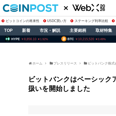
ビットコインの将来性
USDC買い方
ステーキング利率比較
TOP
新着
市況・解説
主要銘柄
取材特集
E
8,856.10
BTC
10,215,520
ETH
1.92
0.49
ホーム
プレスリリース
ビットバンク株式
ビットバンクはベーシックア
扱いを開始しました