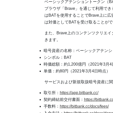
ベーシックアテンショントークン（BAT）
ブラウザ「Brave」を通じて利用で
はBATを使用することでBrave上
は対価としてBATを受け取ることが
また、Brave上のコンテンツクリエ
きます。
暗号資産の名称：ベーシックアテンシ
シンボル：BAT
時価総額：約1,200億円（2021年3月
単価：約80円（2021年3月4日時点）
サービスおよび新規取扱暗号資産に関
取引所：
https://app.bitbank.cc/
契約締結前交付書面：
https://bitbank.c
手数料：
https://bitbank.cc/docs/fees/