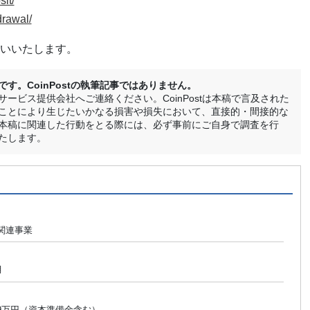
sit/
drawal/
いいたします。
。CoinPostの執筆記事ではありません。
ービス提供会社へご連絡ください。CoinPostは本稿で言及された
ことにより生じたいかなる損害や損失において、直接的・間接的な
本稿に関連した行動をとる際には、必ず事前にご自身で調査を行
たします。
関連事業
月
209万円（資本準備金含む）