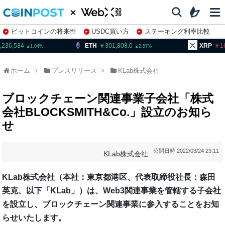
ビットコインの将来性
USDC買い方
ステーキング利率比較
株特集・関連銘柄
ETH
301,808.0
XRP
166.07
1.04
2.57
1
ホーム
プレスリリース
KLab株式会社
ブロックチェーン関連事業子会社「株式
会社BLOCKSMITH&Co.」設立のお知ら
せ
公開日時:
2022/03/24 23:11
KLab株式会社
KLab株式会社（本社：東京都港区、代表取締役社長：森田
英克、以下「KLab」）は、Web3関連事業を管轄する子会社
を設立し、ブロックチェーン関連事業に参入することをお知
らせいたします。