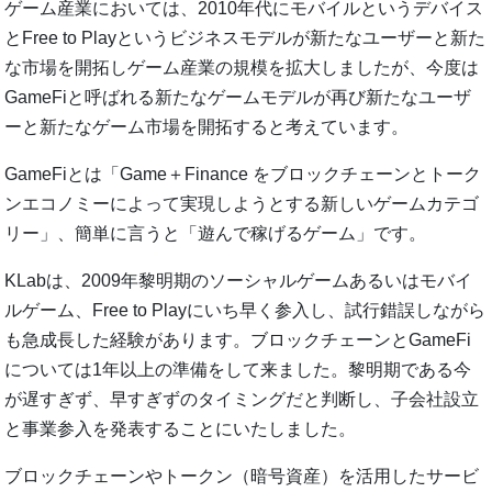
ゲーム産業においては、2010年代にモバイルというデバイス
とFree to Playというビジネスモデルが新たなユーザーと新た
な市場を開拓しゲーム産業の規模を拡大しましたが、今度は
GameFiと呼ばれる新たなゲームモデルが再び新たなユーザ
ーと新たなゲーム市場を開拓すると考えています。
GameFiとは「Game＋Finance をブロックチェーンとトーク
ンエコノミーによって実現しようとする新しいゲームカテゴ
リー」、簡単に言うと「遊んで稼げるゲーム」です。
KLabは、2009年黎明期のソーシャルゲームあるいはモバイ
ルゲーム、Free to Playにいち早く参入し、試行錯誤しながら
も急成長した経験があります。ブロックチェーンとGameFi
については1年以上の準備をして来ました。黎明期である今
が遅すぎず、早すぎずのタイミングだと判断し、子会社設立
と事業参入を発表することにいたしました。
ブロックチェーンやトークン（暗号資産）を活用したサービ