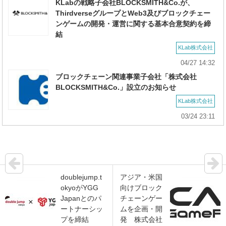
KLabの戦略子会社BLOCKSMITH&Co.が、
ThirdverseグループとWeb3及びブロックチェー
ンゲームの開発・運営に関する基本合意契約を締
結
KLab株式会社
04/27 14:32
ブロックチェーン関連事業子会社「株式会社
BLOCKSMITH&Co.」設立のお知らせ
KLab株式会社
03/24 23:11
doublejump.t
アジア・米国
okyoがYGG
向けブロック
Japanとのパ
チェーンゲー
ートナーシッ
ムを企画・開
プを締結
発 株式会社