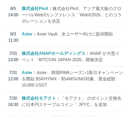
8/5
株式会社PlnX
株式会社PlnX、アジア最大級のグロ
14:00
ーバルWeb3カンファレンス「WebX2026」とのコラ
ボレーションを決定
8/3
Aster
Aster Vault、全ユーザー向けに提供開始
11:30
7/31
株式会社ANAPホールディングス
ANAP が大型イ
13:00
ベント「BITCOIN JAPAN 2026」開催決定
7/31
Aster
Aster、韓国RWAシーズン1取引キャンペーン
12:00
を開始 $SKHYNIX・$SAMSUNG対象、賞金総額
10,000 USDT
7/30
株式会社モアクト
「モアクト」 のポイント交換先
18:30
に日本円ステーブルコイン「 JPYC」を追加
7/29
SBI VCトレード株式会社
信託型円建てステーブル
19:30
コイン「JPYSC」徹底解説セミナーを開催