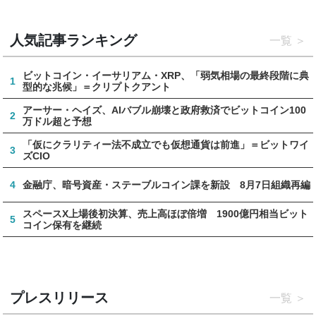
人気記事ランキング
一覧
ビットコイン・イーサリアム・XRP、「弱気相場の最終段階に典
1
型的な兆候」＝クリプトクアント
アーサー・ヘイズ、AIバブル崩壊と政府救済でビットコイン100
2
万ドル超と予想
「仮にクラリティー法不成立でも仮想通貨は前進」＝ビットワイ
3
ズCIO
4
金融庁、暗号資産・ステーブルコイン課を新設 8月7日組織再編
スペースX上場後初決算、売上高ほぼ倍増 1900億円相当ビット
5
コイン保有を継続
プレスリリース
一覧