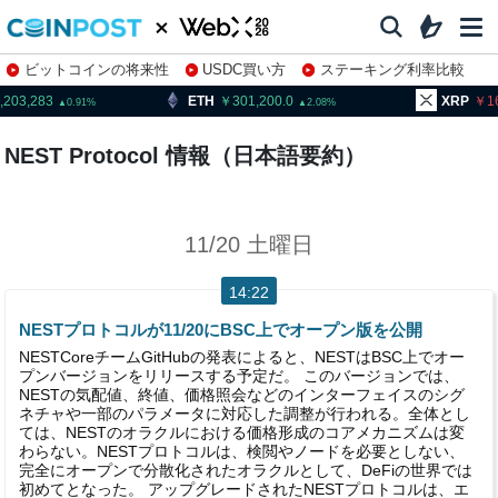
ビットコインの将来性
USDC買い方
ステーキング利率比較
株特集・関連銘柄
,203,283
ETH
301,200.0
XRP
1
0.91
2.08
NEST Protocol 情報（日本語要約）
11/20 土曜日
14:22
NESTプロトコルが11/20にBSC上でオープン版を公開
NESTCoreチームGitHubの発表によると、NESTはBSC上でオー
プンバージョンをリリースする予定だ。 このバージョンでは、
NESTの気配値、終値、価格照会などのインターフェイスのシグ
ネチャや一部のパラメータに対応した調整が行われる。全体とし
ては、NESTのオラクルにおける価格形成のコアメカニズムは変
わらない。NESTプロトコルは、検閲やノードを必要としない、
完全にオープンで分散化されたオラクルとして、DeFiの世界では
初めてとなった。 アップグレードされたNESTプロトコルは、エ