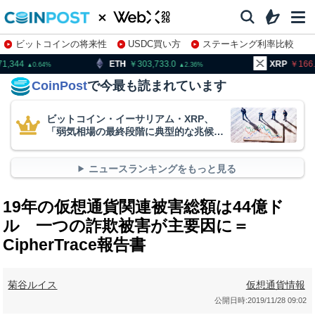
ビットコインの将来性
USDC買い方
ステーキング利率比較
株特集・関連銘柄
TH
303,733.0
XRP
166.80
B
2.36
1.02
CoinPost
で今最も読まれています
ビットコイン・イーサリアム・XRP、
「弱気相場の最終段階に典型的な兆候」
＝クリプトクアント
ニュースランキングをもっと見る
19年の仮想通貨関連被害総額は44億ド
ル 一つの詐欺被害が主要因に＝
CipherTrace報告書
菊谷ルイス
仮想通貨情報
公開日時:
2019/11/28 09:02