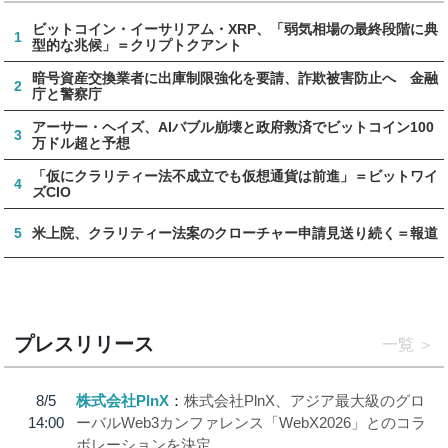
ビットコイン・イーサリアム・XRP、「弱気相場の最終段階に典
1
型的な兆候」＝クリプトクアント
暗号資産交換業者に出庫制限強化を要請、詐欺被害防止へ 金融
2
庁と警察庁
アーサー・ヘイズ、AIバブル崩壊と政府救済でビットコイン100
3
万ドル超と予想
「仮にクラリティー法不成立でも仮想通貨は前進」＝ビットワイ
4
ズCIO
5
米上院、クラリティー法案のクローチャー申請見送り続く＝報道
プレスリリース
一覧
8/5
株式会社PlnX
株式会社PlnX、アジア最大級のグロ
14:00
ーバルWeb3カンファレンス「WebX2026」とのコラ
ボレーションを決定