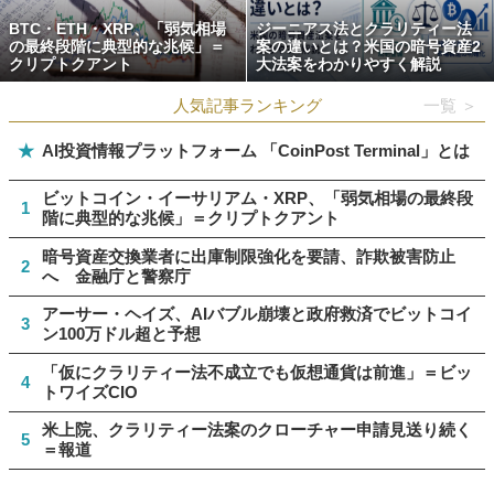
BTC・ETH・XRP、「弱気相場
ジーニアス法とクラリティー法
の最終段階に典型的な兆候」＝
案の違いとは？米国の暗号資産2
クリプトクアント
大法案をわかりやすく解説
人気記事ランキング
一覧 ＞
★
AI投資情報プラットフォーム 「CoinPost Terminal」とは
ビットコイン・イーサリアム・XRP、「弱気相場の最終段
1
階に典型的な兆候」＝クリプトクアント
暗号資産交換業者に出庫制限強化を要請、詐欺被害防止
2
へ 金融庁と警察庁
アーサー・ヘイズ、AIバブル崩壊と政府救済でビットコイ
3
ン100万ドル超と予想
「仮にクラリティー法不成立でも仮想通貨は前進」＝ビッ
4
トワイズCIO
米上院、クラリティー法案のクローチャー申請見送り続く
5
＝報道