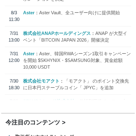
8/3
Aster
Aster Vault、全ユーザー向けに提供開始
11:30
7/31
株式会社ANAPホールディングス
ANAP が大型イ
13:00
ベント「BITCOIN JAPAN 2026」開催決定
7/31
Aster
Aster、韓国RWAシーズン1取引キャンペーン
12:00
を開始 $SKHYNIX・$SAMSUNG対象、賞金総額
10,000 USDT
7/30
株式会社モアクト
「モアクト」 のポイント交換先
18:30
に日本円ステーブルコイン「 JPYC」を追加
7/29
SBI VCトレード株式会社
信託型円建てステーブル
19:30
コイン「JPYSC」徹底解説セミナーを開催
今注目のコンテンツ