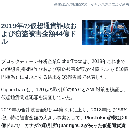
画像はShutterstockのライセンス許諾により使用
2019年の仮想通貨詐欺お
よび窃盗被害金額44億ド
ル
ブロックチェーン分析企業CipherTraceは、2019年これまで
の仮想通貨関連詐欺および窃盗被害金額が44億ドル（4810億
円相当）に及ぶとする結果をQ3報告書で発表した。
CipherTraceは、120もの取引所のKYCとAML対策を検証し、
仮想通貨関連犯罪を調査していた。
2019年の合計被害金額は44億ドルに上り、2018年比で158%
増。特に被害金額の大きい事案として、
PlusToken詐欺は29
億ドルで、カナダの取引所QuadrigaCXが失った仮想通貨資