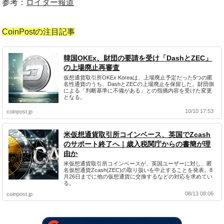
参考：
ロイター報道
CoinPostの注目記事
韓国OKEx、財団の要請を受け「DashとZEC」
の上場廃止再審査
仮想通貨取引所OKEx Koreaは、上場廃止予定だった5つの匿
名性通貨のうち、DashとZECの上場廃止を保留した。財団側
による「判断基準に不備がある」との指摘内容を受けた変更
となる。
10/10 17:53
coinpost.jp
米仮想通貨取引所コインベース、英国でZcash
のサポート終了へ｜歳入税関庁からの書簡が理
由か
米仮想通貨取引所コインベースが、英国ユーザーに対し、匿
名仮想通貨Zcash(ZEC)の取り扱いを中止することを発表。8
月26日までに他の仮想通貨に交換するなどの対応を求めてい
る。
08/13 08:06
coinpost.jp