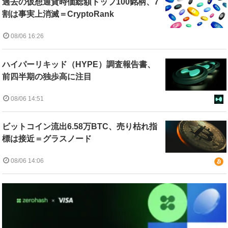
過去の仮想通貨時価総額トップ100銘柄、7
割は事実上消滅＝CryptoRank
08/06 16:26
ハイパーリキッド（HYPE）調査報告書、
前四半期の独歩高に注目
08/06 14:51
ビットコイン流出6.58万BTC、売り枯れ指
標は接近＝グラスノード
08/06 14:06