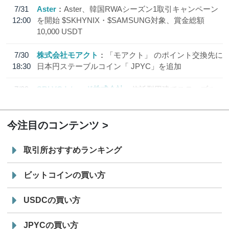
7/31
Aster
Aster、韓国RWAシーズン1取引キャンペーン
12:00
を開始 $SKHYNIX・$SAMSUNG対象、賞金総額
10,000 USDT
7/30
株式会社モアクト
「モアクト」 のポイント交換先に
18:30
日本円ステーブルコイン「 JPYC」を追加
7/29
SBI VCトレード株式会社
信託型円建てステーブル
19:30
コイン「JPYSC」徹底解説セミナーを開催
今注目のコンテンツ
取引所おすすめランキング
ビットコインの買い方
USDCの買い方
JPYCの買い方