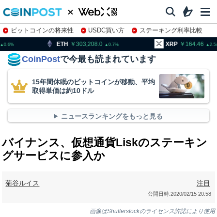
ビットコインの将来性
USDC買い方
ステーキング利率比較
株特集・関連銘柄
303,208.0
XRP
164.46
BNB
0.7
2.54
CoinPost
で今最も読まれています
15年間休眠のビットコインが移動、平均
取得単価は約10ドル
ニュースランキングをもっと見る
バイナンス、仮想通貨Liskのステーキン
グサービスに参入か
菊谷ルイス
注目
公開日時:
2020/02/15 20:58
画像はShutterstockのライセンス許諾により使用