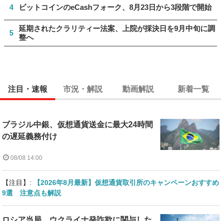
4
ビットコインのeCashフォーク、8月23日から3段階で開始
延期されたクラリティー法案、上院が採決日を9月中旬に調
5
整へ
注目・速報
市況・解説
動画解説
新着一覧
ブラジル中銀、仮想通貨送金に最大24時間
の遅延義務付け
08/08 14:00
【注目】:
【2026年8月最新】仮想通貨取引所のキャンペーンおすすめ
9選 注意点も解説
ロシア当局、ウクライナ発詐欺に関与した