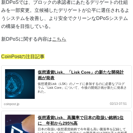
新DPoSでは、ブロックの承認者にあたるデリゲートの仕組
みを一部変更。立候補したデリゲートが公平に選任されるよ
うシステムを改善し、より安全でクリーンなDPoSシステム
の構築を目指している。
新DPoSに関する内容は
こちら
CoinPostの注目記事
仮想通貨Lisk、「Lisk Core」の新たな開発計
画が発表
仮想通貨Lisk（LSK）のノードに参加するのに必要なプログ
ラム「Lisk Core」について、今後の開発計画が新たに発表さ
れた。
02/13 07:51
coinpost.jp
仮想通貨Lisk、高騰率で日本の取扱い銘柄1位
に 年初から295%高
日本の取扱い仮想通貨銘柄で今年最も高い騰落率を記録して