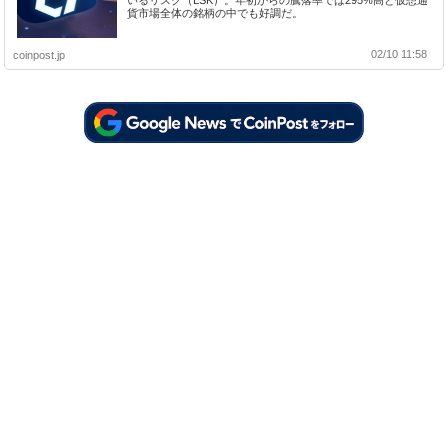
いるリスク（LSK）。年初からの騰落率では295%高と仮想通
貨市場全体の銘柄の中でも好調だ。
02/10 11:58
coinpost.jp