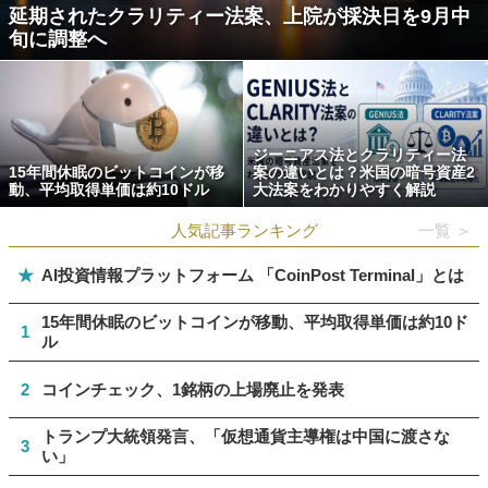
延期されたクラリティー法案、上院が採決日を9月中
旬に調整へ
ジーニアス法とクラリティー法
15年間休眠のビットコインが移
案の違いとは？米国の暗号資産2
動、平均取得単価は約10ドル
大法案をわかりやすく解説
人気記事ランキング
一覧 ＞
★
AI投資情報プラットフォーム 「CoinPost Terminal」とは
15年間休眠のビットコインが移動、平均取得単価は約10ド
1
ル
2
コインチェック、1銘柄の上場廃止を発表
トランプ大統領発言、「仮想通貨主導権は中国に渡さな
3
い」