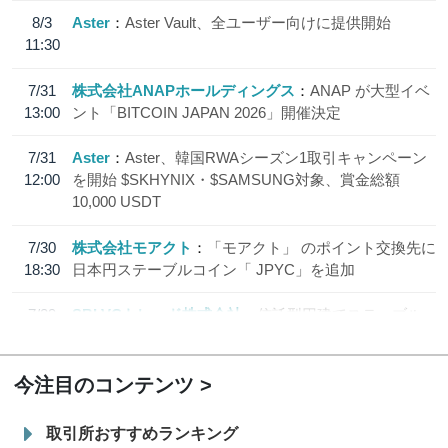
8/3
Aster
Aster Vault、全ユーザー向けに提供開始
11:30
7/31
株式会社ANAPホールディングス
ANAP が大型イベ
13:00
ント「BITCOIN JAPAN 2026」開催決定
7/31
Aster
Aster、韓国RWAシーズン1取引キャンペーン
12:00
を開始 $SKHYNIX・$SAMSUNG対象、賞金総額
10,000 USDT
7/30
株式会社モアクト
「モアクト」 のポイント交換先に
18:30
日本円ステーブルコイン「 JPYC」を追加
7/29
SBI VCトレード株式会社
信託型円建てステーブル
19:30
コイン「JPYSC」徹底解説セミナーを開催
今注目のコンテンツ
取引所おすすめランキング