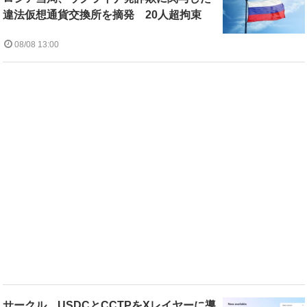
違法仮想通貨交換所を摘発 20人超拘束
08/08 13:00
サークル、USDCとCCTPをXレイヤーに導