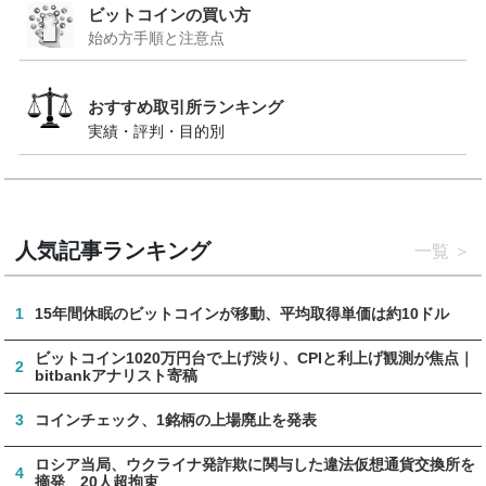
ビットコインの買い方
始め方手順と注意点
おすすめ取引所ランキング
実績・評判・目的別
人気記事ランキング
一覧
1
15年間休眠のビットコインが移動、平均取得単価は約10ドル
ビットコイン1020万円台で上げ渋り、CPIと利上げ観測が焦点｜
2
bitbankアナリスト寄稿
3
コインチェック、1銘柄の上場廃止を発表
ロシア当局、ウクライナ発詐欺に関与した違法仮想通貨交換所を
4
摘発 20人超拘束