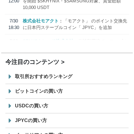
12:00
を開始 $SKHYNIX・$SAMSUNG対象、賞金総額
10,000 USDT
7/30
株式会社モアクト
「モアクト」 のポイント交換先
18:30
に日本円ステーブルコイン「 JPYC」を追加
7/29
SBI VCトレード株式会社
信託型円建てステーブル
19:30
コイン「JPYSC」徹底解説セミナーを開催
今注目のコンテンツ
取引所おすすめランキング
ビットコインの買い方
USDCの買い方
JPYCの買い方