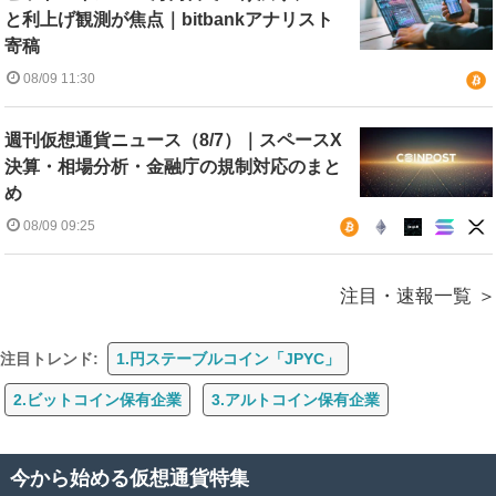
と利上げ観測が焦点｜bitbankアナリスト
寄稿
08/09 11:30
週刊仮想通貨ニュース（8/7）｜スペースX
決算・相場分析・金融庁の規制対応のまと
め
08/09 09:25
注目・速報一覧
注目トレンド:
1.円ステーブルコイン「JPYC」
2.ビットコイン保有企業
3.アルトコイン保有企業
今から始める仮想通貨特集