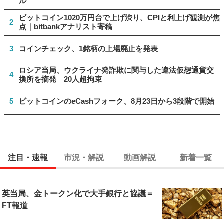
ル
ビットコイン1020万円台で上げ渋り、CPIと利上げ観測が焦
2
点｜bitbankアナリスト寄稿
3
コインチェック、1銘柄の上場廃止を発表
ロシア当局、ウクライナ発詐欺に関与した違法仮想通貨交
4
換所を摘発 20人超拘束
5
ビットコインのeCashフォーク、8月23日から3段階で開始
注目・速報
市況・解説
動画解説
新着一覧
英当局、金トークン化で大手銀行と協議＝
FT報道