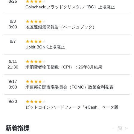
8/26
Coincheck:ブラッドクリスタル（BC）上場廃止
9/3
3:00
地区連銀景況報告（ベージュブック）
9/7
Upbit:BONK上場廃止
9/11
21:30
米消費者物価指数（CPI）：26年8月結果
9/17
3:00
米連邦公開市場委員会（FOMC）政策金利発表
9/20
ビットコイン:ハードフォーク「eCash」ベータ版
新着指標
一覧