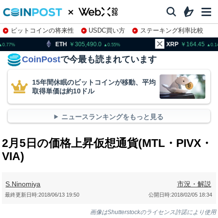
ビットコインの将来性
USDC買い方
ステーキング利率比較
株特集・関連銘柄
305,490.0
XRP
164.45
BNB
0.55
0.14
CoinPost
で今最も読まれています
15年間休眠のビットコインが移動、平均
取得単価は約10ドル
ニュースランキングをもっと見る
2月5日の価格上昇仮想通貨(MTL・PIVX・
VIA)
S.Ninomiya
市況・解説
最終更新日時:
2018/06/13 19:50
公開日時:
2018/02/05 18:34
画像はShutterstockのライセンス許諾により使用