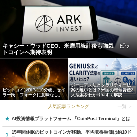
キャシー・ウッドCEO、米雇用統計後も強気 ビッ
トコインへ期待表明
ジーニアス法とクラリティー法
ビットコインBIP-110分岐、セイ
案の違いとは？米国の暗号資産2
ラー氏「フォークに意味なし」
大法案をわかりやすく解説
人気記事ランキング
一覧 ＞
★
AI投資情報プラットフォーム 「CoinPost Terminal」とは
15年間休眠のビットコインが移動、平均取得単価は約10ド
1