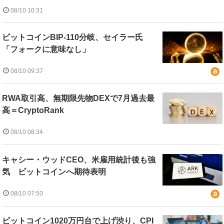
08/10 10:31
ビットコインBIP-110分岐、セイラー氏
「フォークに意味なし」
08/10 09:37
RWA取引高、無期限先物DEXで7月過去最
高＝CryptoRank
08/10 08:34
キャシー・ウッドCEO、米雇用統計後も強
気 ビットコインへ期待表明
08/10 07:50
ビットコイン1020万円台で上げ渋り、CPI