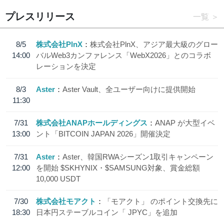
プレスリリース
一覧
8/5
株式会社PlnX
株式会社PlnX、アジア最大級のグロー
14:00
バルWeb3カンファレンス「WebX2026」とのコラボ
レーションを決定
8/3
Aster
Aster Vault、全ユーザー向けに提供開始
11:30
7/31
株式会社ANAPホールディングス
ANAP が大型イベ
13:00
ント「BITCOIN JAPAN 2026」開催決定
7/31
Aster
Aster、韓国RWAシーズン1取引キャンペーン
12:00
を開始 $SKHYNIX・$SAMSUNG対象、賞金総額
10,000 USDT
7/30
株式会社モアクト
「モアクト」 のポイント交換先に
18:30
日本円ステーブルコイン「 JPYC」を追加