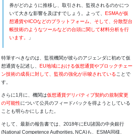
券がどのように推移し、取引され、監視されるのかにつ
いて大きな影響を及ぼすでしょう。よって、
ESMAが仮
想通貨やICOなどのプラットフォーム、そして、分散型台
帳技術のようなツールなどの台頭に関して材料分析を行
います。
」
特筆すべきなのは、監視機関が彼らのアジェンダに初めて仮
想通貨を記述し、
EU地域における仮想通貨やブロックチェー
ン技術の成長に対して、監視の強化が示唆されている
ことで
す。
さらに1月に、機関は
仮想通貨デリバティブ契約の規制変更
の可能性
について公共のフィードバックを得ようとしている
ことも明らかにしました。
そして、最新の報告書では、2018年にEU諸国の中央銀行
(National Competence Authorities, NCA)も、ESMA同様、