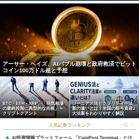
アーサー・ヘイズ、AIバブル崩壊と政府救済でビット
コイン100万ドル超と予想
BTC・ETH・XRP、「弱気相場
ジーニアス法とクラリティー法
の最終段階に典型的な兆候」＝
案の違いとは？米国の暗号資産2
クリプトクアント
大法案をわかりやすく解説
人気記事ランキング
一覧 ＞
★
AI投資情報プラットフォーム 「CoinPost Terminal」とは