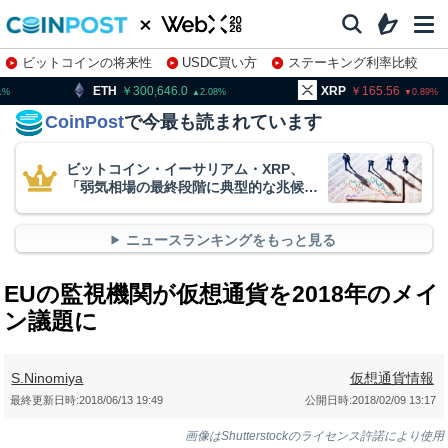
ビットコインの将来性
USDC買い方
ステーキング利率比較
株特集・関連銘柄
300,646.0
XRP
165.56
BNB
2.08
0.89
CoinPost
で今最も読まれています
ビットコイン・イーサリアム・XRP、
「弱気相場の最終段階に典型的な兆候」
＝クリプトクアント
ニュースランキングをもっと見る
EUの監視機関が仮想通貨を2018年のメイ
ン議題に
S.Ninomiya
仮想通貨情報
最終更新日時:
2018/06/13 19:49
公開日時:
2018/02/09 13:17
画像はShutterstockのライセンス許諾により使用