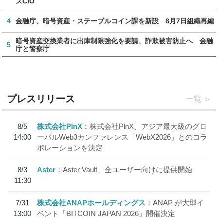
ズCIO
4
金融庁、暗号資産・ステーブルコイン課を新設 8月7日組織再編
暗号資産交換業者に出庫制限強化を要請、詐欺被害防止へ 金融
5
庁と警察庁
プレスリリース
一覧
8/5
株式会社PlnX
株式会社PlnX、アジア最大級のグロ
14:00
ーバルWeb3カンファレンス「WebX2026」とのコラ
ボレーションを決定
8/3
Aster
Aster Vault、全ユーザー向けに提供開始
11:30
7/31
株式会社ANAPホールディングス
ANAP が大型イ
13:00
ベント「BITCOIN JAPAN 2026」開催決定