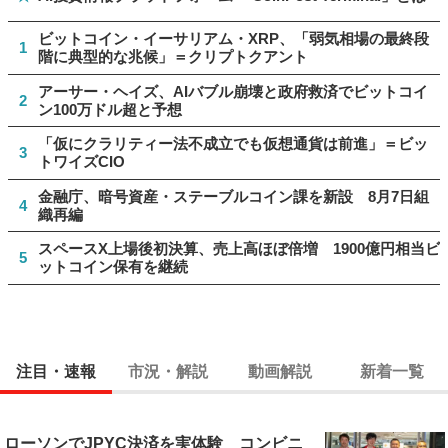
ビットコイン・イーサリアム・XRP、「弱気相場の最終段
1
階に典型的な兆候」＝クリプトクアント
アーサー・ヘイズ、AIバブル崩壊と政府救済でビットコイ
2
ン100万ドル超と予想
「仮にクラリティー法不成立でも仮想通貨は前進」＝ビッ
3
トワイズCIO
金融庁、暗号資産・ステーブルコイン課を新設 8月7日組
4
織再編
スペースX上場後初決算、売上高ほぼ倍増 1900億円相当ビ
5
ットコイン保有を継続
注目・速報
市況・解説
動画解説
新着一覧
ローソンでJPYC決済を実体験 コンビニ