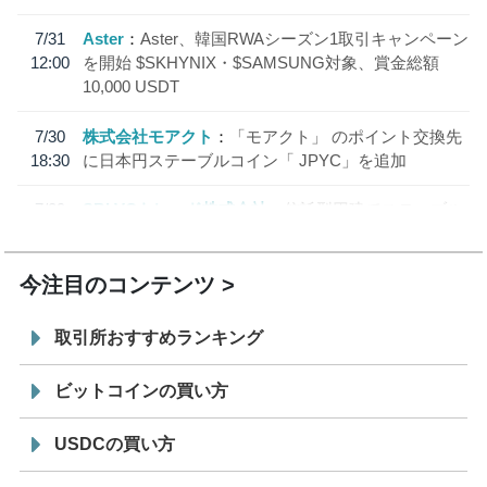
7/31
Aster
Aster、韓国RWAシーズン1取引キャンペーン
12:00
を開始 $SKHYNIX・$SAMSUNG対象、賞金総額
10,000 USDT
7/30
株式会社モアクト
「モアクト」 のポイント交換先
18:30
に日本円ステーブルコイン「 JPYC」を追加
7/29
SBI VCトレード株式会社
信託型円建てステーブル
19:30
コイン「JPYSC」徹底解説セミナーを開催
今注目のコンテンツ
取引所おすすめランキング
ビットコインの買い方
USDCの買い方