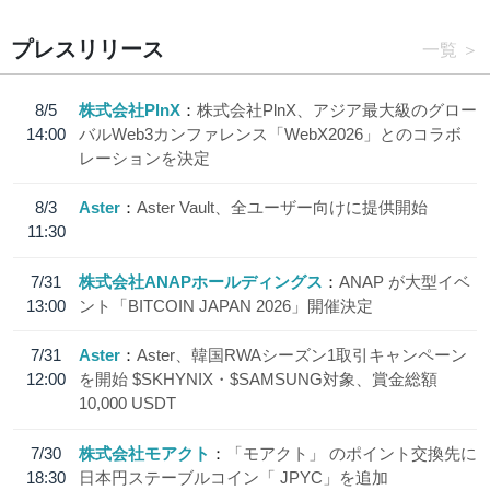
プレスリリース
一覧
8/5
株式会社PlnX
株式会社PlnX、アジア最大級のグロー
14:00
バルWeb3カンファレンス「WebX2026」とのコラボ
レーションを決定
8/3
Aster
Aster Vault、全ユーザー向けに提供開始
11:30
7/31
株式会社ANAPホールディングス
ANAP が大型イベ
13:00
ント「BITCOIN JAPAN 2026」開催決定
7/31
Aster
Aster、韓国RWAシーズン1取引キャンペーン
12:00
を開始 $SKHYNIX・$SAMSUNG対象、賞金総額
10,000 USDT
7/30
株式会社モアクト
「モアクト」 のポイント交換先に
18:30
日本円ステーブルコイン「 JPYC」を追加