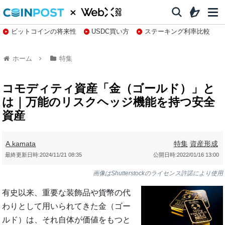
ビットコインの将来性
USDC買い方
ステーキング利率比較
株特集・関連銘柄
ホーム
特集
コモディティ資産「金（ゴールド）」と
は｜万能のリスクヘッジ機能を持つ安全
資産
A.kamata
特集
資産形成
最終更新日時:
2024/11/21 08:35
公開日時:
2022/01/16 13:00
画像はShutterstockのライセンス許諾により使用
有史以来、重要な装飾品や貨幣の代
わりとして用いられてきた金（ゴー
ルド）は、それ自体が価値をもつと