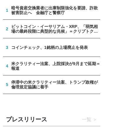
暗号資産交換業者に出庫制限強化を要請、詐欺
1
被害防止へ 金融庁と警察庁
ビットコイン・イーサリアム・XRP、「弱気相
2
場の最終段階に典型的な兆候」＝クリプトクア
ント
3
コインチェック、1銘柄の上場廃止を発表
米クラリティー法案、上院採決が9月まで延期＝
4
報道
停滞中の米クラリティー法案、トランプ政権が
5
倫理規定協議に着手
プレスリリース
一覧