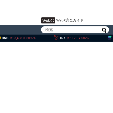
WebX完全ガイド
,498.0
TRX
51.79
SOL
11,6
0.37
0.07
ェック、1銘柄の上場廃止