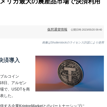
アメリカ最大の農産品市場で決済利用
仮想通貨情報
公開日時:
2023/05/20 09:40
画像はShutterstockのライセンス許諾により使用
決済導入
ブルコイン
18日、アルゼン
場で、USDTを商
表した。
る企業KriptonMarketとのパートナーシップに