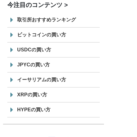
今注目のコンテンツ
7/29
SBI VCトレード株式会社
信託型円建
19:30
てステーブルコイン「JPYSC」徹底解
取引所おすすめランキング
説セミナーを開催
ビットコインの買い方
USDCの買い方
JPYCの買い方
イーサリアムの買い方
XRPの買い方
HYPEの買い方