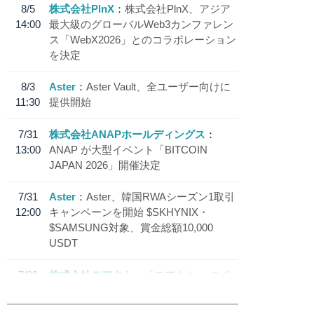
8/5
株式会社PlnX
株式会社PlnX、アジア
14:00
最大級のグローバルWeb3カンファレン
ス「WebX2026」とのコラボレーション
を決定
8/3
Aster
Aster Vault、全ユーザー向けに
11:30
提供開始
7/31
株式会社ANAPホールディングス
13:00
ANAP が大型イベント「BITCOIN
JAPAN 2026」開催決定
7/31
Aster
Aster、韓国RWAシーズン1取引
12:00
キャンペーンを開始 $SKHYNIX・
$SAMSUNG対象、賞金総額10,000
USDT
7/30
株式会社モアクト
「モアクト」 のポ
18:30
イント交換先に日本円ステーブルコイン
「 JPYC」を追加