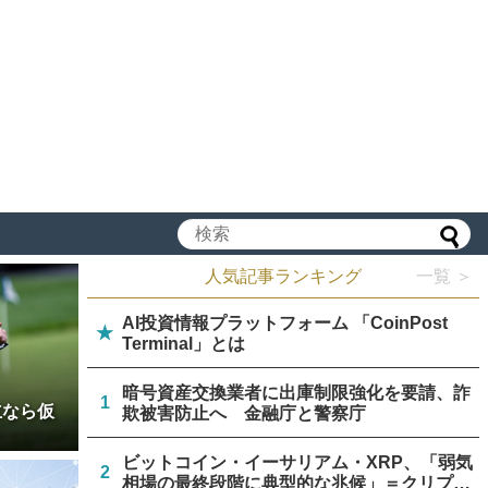
人気記事ランキング
一覧 ＞
AI投資情報プラットフォーム 「CoinPost
★
Terminal」とは
暗号資産交換業者に出庫制限強化を要請、詐
1
立なら仮
欺被害防止へ 金融庁と警察庁
ビットコイン・イーサリアム・XRP、「弱気
2
相場の最終段階に典型的な兆候」＝クリプト