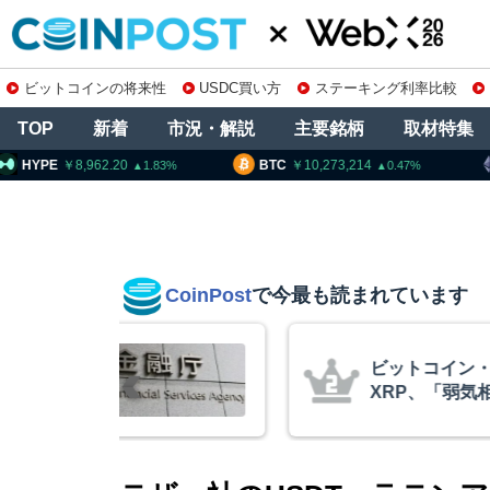
ビットコインの将来性
USDC買い方
ステーキング利率比較
TOP
新着
市況・解説
主要銘柄
取材特集
8,962.20
BTC
10,273,214
ETH
30
1.83
0.47
CoinPost
で今最も読まれています
庫制限強化を
ビットコイン・
 金融庁と警
XRP、「弱気
的な兆候」＝ク