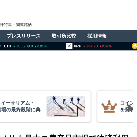
株特集・関連銘柄
プレスリリース
取引所比較
採用情報
3,289.0
XRP
164.20
BNB
93
0.81
0.92
イーサリアム・
コインチ
相場の最終段階に典型
を発表
リプトクアント