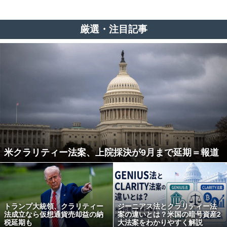
厳選・注目記事
米クラリティー法案、上院採決が9月まで延期＝報道
トランプ大統領、クラリティー
ジーニアス法とクラリティー法
法成立なら仮想通貨売却益の納
案の違いとは？米国の暗号資産2
税延期も
大法案をわかりやすく解説