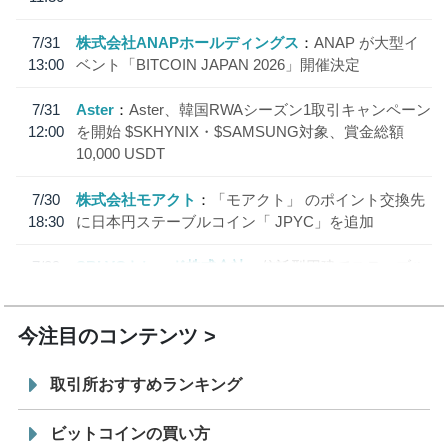
7/31
株式会社ANAPホールディングス
ANAP が大型イ
13:00
ベント「BITCOIN JAPAN 2026」開催決定
7/31
Aster
Aster、韓国RWAシーズン1取引キャンペーン
12:00
を開始 $SKHYNIX・$SAMSUNG対象、賞金総額
10,000 USDT
7/30
株式会社モアクト
「モアクト」 のポイント交換先
18:30
に日本円ステーブルコイン「 JPYC」を追加
7/29
SBI VCトレード株式会社
信託型円建てステーブル
19:30
コイン「JPYSC」徹底解説セミナーを開催
今注目のコンテンツ
取引所おすすめランキング
ビットコインの買い方