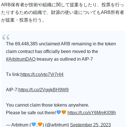
ARB保有者が技術や組織に関して提案をしたり、投票を行っ
たりするための組織で、財源の使い道についてもARB所有者
が提案・投票を行う。
The 69,448,385 unclaimed ARB remaining in the token
claim contract has officially been moved to the
#ArbitrumDAO
treasury as outlined in AIP-7
Tx link:
https://t.co/vto7Vr7r44
AIP-7:
https://t.co/2VggkBH9W9
You cannot claim those tokens anywhere.
Please be safe out there!
https://t.co/sY6MmKl09h
— Arbitrum (
,
) (@arbitrum)
September 25, 2023