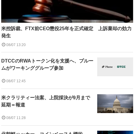
米控訴裁、FTX前CEO懲役25年を正式確定 上訴棄却の効力
発生
08/07 13:20
DTCCのRWAトークン化を支援へ、プルー
ムがワーキンググループ参加
08/07 12:45
米クラリティー法案、上院採決が9月まで
延期＝報道
08/07 11:28