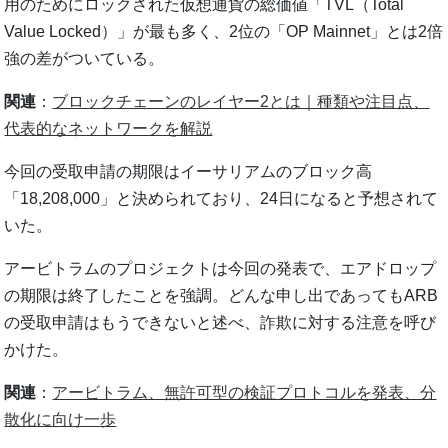
用のためにロックされた仮想通貨の総価値「TVL（Total
Value Locked）」が最も多く、2位の「OP Mainnet」とは2倍
強の差がついている。
関連
：
ブロックチェーンのレイヤー2とは｜種類や注目点、
代表的なネットワークを解説
今回の受取申請の期限はイーサリアムのブロック高
「18,208,000」と決められており、24日になると予想されて
いた。
アービトラムのプロジェクトは今回の発表で、エアドロップ
の期限は終了したことを強調。どんな申し出であってもARB
の受取申請はもうできないと述べ、詐欺に対する注意を呼び
かけた。
関連
：
アービトラム、無許可型の検証プロトコルを発表、分
散化に向け一歩