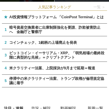
人気記事ランキング
一覧 ＞
★
AI投資情報プラットフォーム 「CoinPost Terminal」とは
暗号資産交換業者に出庫制限強化を要請、詐欺被害防止
1
へ 金融庁と警察庁
2
コインチェック、1銘柄の上場廃止を発表
ビットコイン・イーサリアム・XRP、「弱気相場の最終段
3
階に典型的な兆候」＝クリプトクアント
4
米クラリティー法案、上院採決が9月まで延期＝報道
停滞中の米クラリティー法案、トランプ政権が倫理規定協
5
議に着手
注目・速報
市況・解説
動画解説
新着一覧