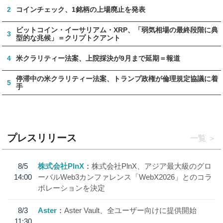
2
コインチェック、1銘柄の上場廃止を発表
ビットコイン・イーサリアム・XRP、「弱気相場の最終段階に典
3
型的な兆候」＝クリプトクアント
4
米クラリティー法案、上院採決が9月まで延期＝報道
停滞中の米クラリティー法案、トランプ政権が倫理規定協議に着
5
手
プレスリリース
一覧
8/5
株式会社PlnX
株式会社PlnX、アジア最大級のグロ
14:00
ーバルWeb3カンファレンス「WebX2026」とのコラ
ボレーションを決定
8/3
Aster
Aster Vault、全ユーザー向けに提供開始
11:30