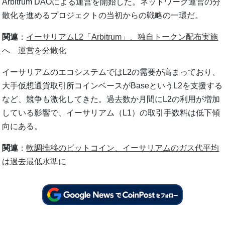
Arbitrum DAOによる運営を開始した。ネットワーク運営の分
散化を進めるプロジェクトの当初からの戦略の一環だ。
関連
：
イーサリアムL2「Arbitrum」、独自トークン配布実施
へ 運営を分散化
イーサリアムのエコシステムではL2の需要が高まっており、
大手仮想通貨取引所コインベースがBaseというL2を支援する
など、競争も激化してきた。過去数か月間にL2の利用が増加
している影響で、イーサリアム（L1）の取引手数料は低下傾
向にある。
関連
：
軟調推移のビットコイン、イーサリアムのガス代平均
は過去最低水準に