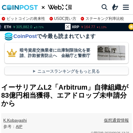
ビットコインの将来性
USDC買い方
ステーキング利率比較
株特集・関連銘柄
05,882.0
XRP
164.77
BNB
9
0.71
1.13
CoinPost
で今最も読まれています
暗号資産交換業者に出庫制限強化を要
請、詐欺被害防止へ 金融庁と警察庁
ニュースランキングをもっと見る
イーサリアムL2「Arbitrum」自律組織が
83億円相当獲得、エアドロップ未申請分
から
K.Kobayashi
仮想通貨情報
参考：
AIP
公開日時:
2023/09/26 13:21