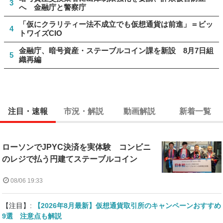
3
へ 金融庁と警察庁
「仮にクラリティー法不成立でも仮想通貨は前進」＝ビッ
4
トワイズCIO
金融庁、暗号資産・ステーブルコイン課を新設 8月7日組
5
織再編
注目・速報
市況・解説
動画解説
新着一覧
ローソンでJPYC決済を実体験 コンビニ
のレジで払う円建てステーブルコイン
08/06 19:33
【注目】:
【2026年8月最新】仮想通貨取引所のキャンペーンおすすめ
9選 注意点も解説