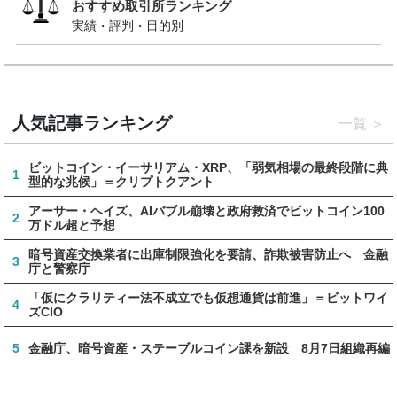
おすすめ取引所ランキング
実績・評判・目的別
人気記事ランキング
一覧
ビットコイン・イーサリアム・XRP、「弱気相場の最終段階に典
1
型的な兆候」＝クリプトクアント
アーサー・ヘイズ、AIバブル崩壊と政府救済でビットコイン100
2
万ドル超と予想
暗号資産交換業者に出庫制限強化を要請、詐欺被害防止へ 金融
3
庁と警察庁
「仮にクラリティー法不成立でも仮想通貨は前進」＝ビットワイ
4
ズCIO
5
金融庁、暗号資産・ステーブルコイン課を新設 8月7日組織再編