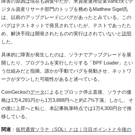
障害の原因は現在も調査中だが、米資産運用企業VanEckでデ
ジタル資産リサーチ部門のトップを務めるMatthew Sigel氏
は、以前のアップグレードにバグがあったとみている。この
バグはテストネットで発見されていたが、テストであったた
め、解決手段は開発されたものの実行はされていないと
説明
した。
具体的に障害が発生したのは、ソラナでアップグレードを展
開したり、プログラムを実行したりする「BPF Loader」とい
う仕組みだと指摘。誰かが手動でバグを発動させ、ネットワ
ークがダウンした可能性があると述べている。
CoinGeckoの
データ
によるとブロック停止直後、ソラナの価
格は1万4,281円から1万3,888円へと約2.7%下落。しかし、そ
の後に上昇へと転じ、本記事執筆時点では1万4,300円台で推
移している。
関連
：
仮想通貨ソラナ（SOL）とは｜注目ポイントと今後の