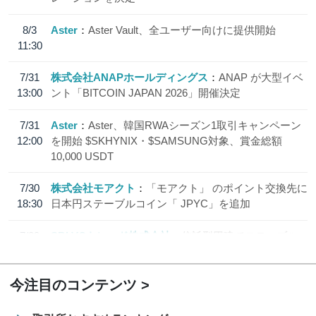
8/3
Aster
Aster Vault、全ユーザー向けに提供開始
11:30
7/31
株式会社ANAPホールディングス
ANAP が大型イベ
13:00
ント「BITCOIN JAPAN 2026」開催決定
7/31
Aster
Aster、韓国RWAシーズン1取引キャンペーン
12:00
を開始 $SKHYNIX・$SAMSUNG対象、賞金総額
10,000 USDT
7/30
株式会社モアクト
「モアクト」 のポイント交換先に
18:30
日本円ステーブルコイン「 JPYC」を追加
7/29
SBI VCトレード株式会社
信託型円建てステーブル
19:30
コイン「JPYSC」徹底解説セミナーを開催
今注目のコンテンツ