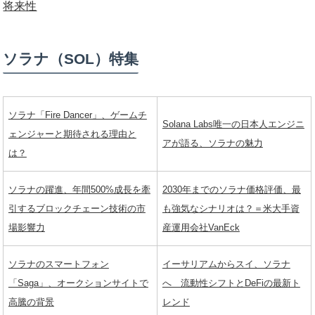
将来性
ソラナ（SOL）特集
ソラナ「Fire Dancer」、ゲームチ
Solana Labs唯一の日本人エンジニ
ェンジャーと期待される理由と
アが語る、ソラナの魅力
は？
ソラナの躍進、年間500%成長を牽
2030年までのソラナ価格評価、最
引するブロックチェーン技術の市
も強気なシナリオは？＝米大手資
場影響力
産運用会社VanEck
ソラナのスマートフォン
イーサリアムからスイ、ソラナ
「Saga」、オークションサイトで
へ 流動性シフトとDeFiの最新ト
高騰の背景
レンド