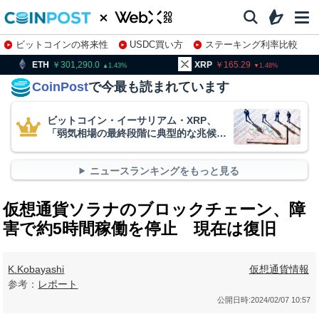
ビットコインの将来性
USDC買い方
ステーキング利率比較
株特集・関連銘柄
301,290.0
XRP
165.29
BNB
9
1.43
1.48
CoinPost
で今最も読まれています
ビットコイン・イーサリアム・XRP、
「弱気相場の最終段階に典型的な兆候」
＝クリプトクアント
ニュースランキングをもっと見る
仮想通貨ソラナのブロックチェーン、障
害で約5時間稼働を停止 現在は復旧
K.Kobayashi
仮想通貨情報
参考：
レポート
公開日時:
2024/02/07 10:57