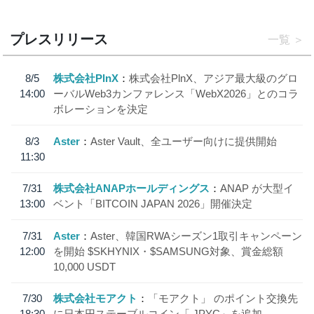
プレスリリース
一覧
8/5
株式会社PlnX
株式会社PlnX、アジア最大級のグロ
14:00
ーバルWeb3カンファレンス「WebX2026」とのコラ
ボレーションを決定
8/3
Aster
Aster Vault、全ユーザー向けに提供開始
11:30
7/31
株式会社ANAPホールディングス
ANAP が大型イ
13:00
ベント「BITCOIN JAPAN 2026」開催決定
7/31
Aster
Aster、韓国RWAシーズン1取引キャンペーン
12:00
を開始 $SKHYNIX・$SAMSUNG対象、賞金総額
10,000 USDT
7/30
株式会社モアクト
「モアクト」 のポイント交換先
18:30
に日本円ステーブルコイン「 JPYC」を追加