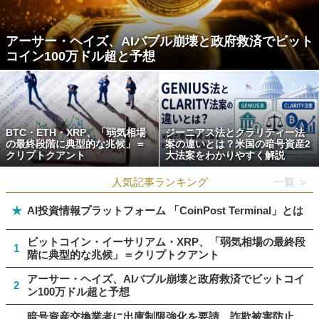
アーサー・ヘイズ、AIバブル崩壊と政府救済でビット
コイン100万ドル超と予想
BTC・ETH・XRP、「弱気相場
ジーニアス法とクラリティー法
の最終段階に典型的な兆候」＝
案の違いとは？米国の暗号資産2
クリプトクアント
大法案をわかりやすく解説
人気記事ランキング
一覧 ＞
★
AI投資情報プラットフォーム 「CoinPost Terminal」とは
ビットコイン・イーサリアム・XRP、「弱気相場の最終段
1
階に典型的な兆候」＝クリプトクアント
アーサー・ヘイズ、AIバブル崩壊と政府救済でビットコイ
2
ン100万ドル超と予想
暗号資産交換業者に出庫制限強化を要請、詐欺被害防止