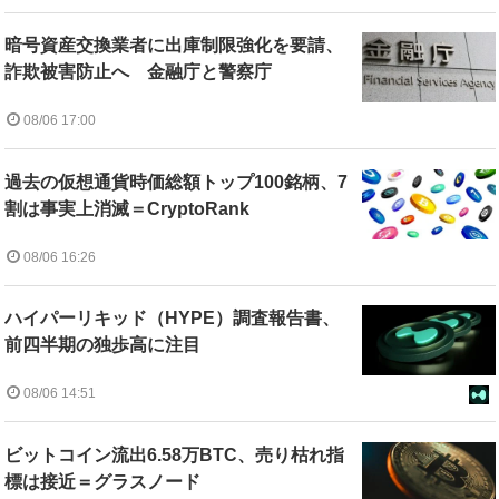
暗号資産交換業者に出庫制限強化を要請、
詐欺被害防止へ 金融庁と警察庁
08/06 17:00
過去の仮想通貨時価総額トップ100銘柄、7
割は事実上消滅＝CryptoRank
08/06 16:26
ハイパーリキッド（HYPE）調査報告書、
前四半期の独歩高に注目
08/06 14:51
ビットコイン流出6.58万BTC、売り枯れ指
標は接近＝グラスノード