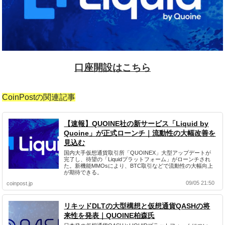
口座開設はこちら
CoinPostの関連記事
【速報】QUOINE社の新サービス「Liquid by
Quoine」が正式ローンチ｜流動性の大幅改善を
見込む
国内大手仮想通貨取引所「QUOINEX」大型アップデートが
完了し、待望の「Liquidプラットフォーム」がローンチされ
た。新機能MMOsにより、BTC取引などで流動性の大幅向上
が期待できる。
09/05 21:50
coinpost.jp
リキッドDLTの大型構想と仮想通貨QASHの将
来性を発表｜QUOINE柏森氏