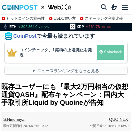
ビットコインの将来性
USDC買い方
ステーキング利率比較
株特集・関連銘柄
02,364.0
XRP
161.78
BNB
93
0.77
0.96
CoinPost
で今最も読まれています
コインチェック、1銘柄の上場廃止を発
表
ニュースランキングをもっと見る
既存ユーザーにも『最大2万円相当の仮想
通貨QASH』配布キャンペーン：国内大
手取引所Liquid by Quoineが告知
S.Ninomiya
QUOINEX
最終更新日時:
2021/07/15 10:42
公開日時:
2018/10/19 18:59