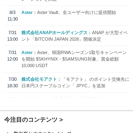
8/3
Aster
Aster Vault、全ユーザー向けに提供開始
11:30
7/31
株式会社ANAPホールディングス
ANAP が大型イベ
13:00
ント「BITCOIN JAPAN 2026」開催決定
7/31
Aster
Aster、韓国RWAシーズン1取引キャンペーン
12:00
を開始 $SKHYNIX・$SAMSUNG対象、賞金総額
10,000 USDT
7/30
株式会社モアクト
「モアクト」 のポイント交換先に
18:30
日本円ステーブルコイン「 JPYC」を追加
7/29
SBI VCトレード株式会社
信託型円建てステーブル
19:30
コイン「JPYSC」徹底解説セミナーを開催
今注目のコンテンツ