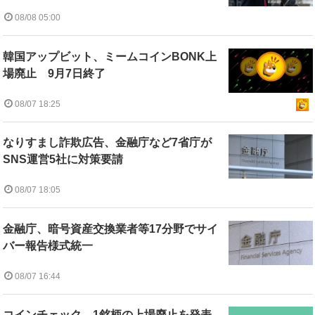
08/08 05:00
韓国アップビット、ミームコインBONK上
場廃止 9月7日終了
08/07 18:25
なりすまし詐欺広告、金融庁など7省庁が
SNS運営5社に対策要請
08/07 18:05
金融庁、暗号資産交換業者等17分野でサイ
バー報告様式統一
08/07 16:44
コインチェック、1銘柄の上場廃止を発表