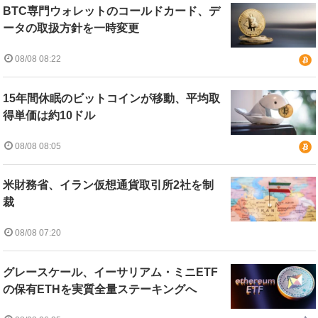
BTC専門ウォレットのコールドカード、デ
ータの取扱方針を一時変更
08/08 08:22
15年間休眠のビットコインが移動、平均取
得単価は約10ドル
08/08 08:05
米財務省、イラン仮想通貨取引所2社を制
裁
08/08 07:20
グレースケール、イーサリアム・ミニETF
の保有ETHを実質全量ステーキングへ