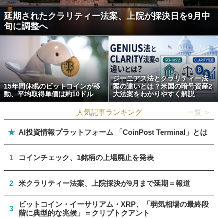
延期されたクラリティー法案、上院が採決日を9月中
旬に調整へ
ジーニアス法とクラリティー法
15年間休眠のビットコインが移
案の違いとは？米国の暗号資産2
動、平均取得単価は約10ドル
大法案をわかりやすく解説
人気記事ランキング
一覧 ＞
★
AI投資情報プラットフォーム 「CoinPost Terminal」とは
1
コインチェック、1銘柄の上場廃止を発表
2
米クラリティー法案、上院採決が9月まで延期＝報道
ビットコイン・イーサリアム・XRP、「弱気相場の最終段
3
階に典型的な兆候」＝クリプトクアント