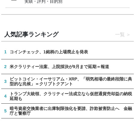
実績・評判・目的別
人気記事ランキング
一覧
1
コインチェック、1銘柄の上場廃止を発表
2
米クラリティー法案、上院採決が9月まで延期＝報道
ビットコイン・イーサリアム・XRP、「弱気相場の最終段階に典
3
型的な兆候」＝クリプトクアント
トランプ大統領、クラリティー法成立なら仮想通貨売却益の納税
4
延期も
暗号資産交換業者に出庫制限強化を要請、詐欺被害防止へ 金融
5
庁と警察庁