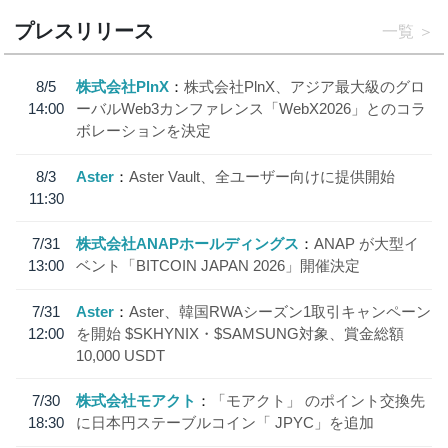
プレスリリース
一覧
8/5
株式会社PlnX
株式会社PlnX、アジア最大級のグロ
14:00
ーバルWeb3カンファレンス「WebX2026」とのコラ
ボレーションを決定
8/3
Aster
Aster Vault、全ユーザー向けに提供開始
11:30
7/31
株式会社ANAPホールディングス
ANAP が大型イ
13:00
ベント「BITCOIN JAPAN 2026」開催決定
7/31
Aster
Aster、韓国RWAシーズン1取引キャンペーン
12:00
を開始 $SKHYNIX・$SAMSUNG対象、賞金総額
10,000 USDT
7/30
株式会社モアクト
「モアクト」 のポイント交換先
18:30
に日本円ステーブルコイン「 JPYC」を追加