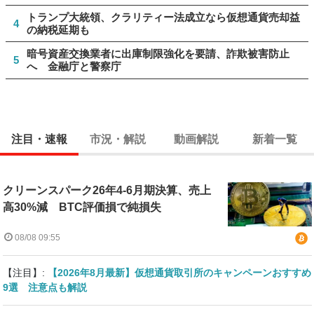
トランプ大統領、クラリティー法成立なら仮想通貨売却益
4
の納税延期も
暗号資産交換業者に出庫制限強化を要請、詐欺被害防止
5
へ 金融庁と警察庁
注目・速報
市況・解説
動画解説
新着一覧
クリーンスパーク26年4-6月期決算、売上
高30%減 BTC評価損で純損失
08/08 09:55
【注目】:
【2026年8月最新】仮想通貨取引所のキャンペーンおすすめ
9選 注意点も解説