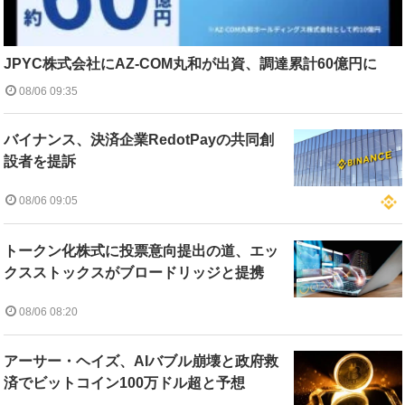
JPYC株式会社にAZ-COM丸和が出資、調達累計60億円に
08/06 09:35
バイナンス、決済企業RedotPayの共同創
設者を提訴
08/06 09:05
トークン化株式に投票意向提出の道、エッ
クスストックスがブロードリッジと提携
08/06 08:20
アーサー・ヘイズ、AIバブル崩壊と政府救
済でビットコイン100万ドル超と予想