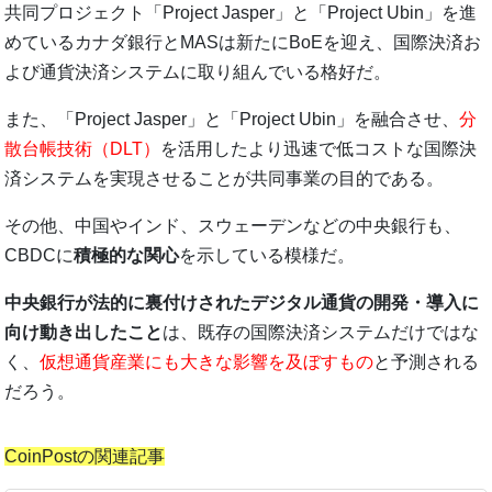
共同プロジェクト「Project Jasper」と「Project Ubin」を進
めているカナダ銀行とMASは新たにBoEを迎え、国際決済お
よび通貨決済システムに取り組んでいる格好だ。
また、「Project Jasper」と「Project Ubin」を融合させ、
分
散台帳技術（DLT）
を活用したより迅速で低コストな国際決
済システムを実現させることが共同事業の目的である。
その他、中国やインド、スウェーデンなどの中央銀行も、
CBDCに
積極的な関心
を示している模様だ。
中央銀行が法的に裏付けされたデジタル通貨の開発・導入に
向け動き出したこと
は、既存の国際決済システムだけではな
く、
仮想通貨産業にも大きな影響を及ぼすもの
と予測される
だろう。
CoinPostの関連記事