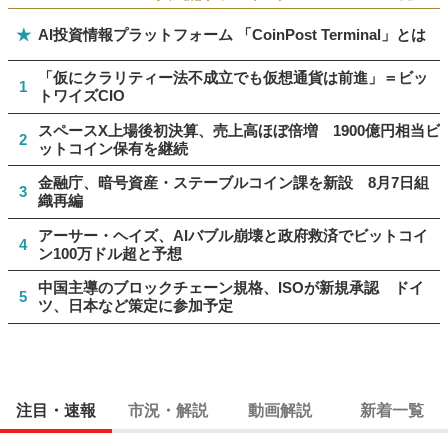
★
AI投資情報プラットフォーム 「CoinPost Terminal」とは
「仮にクラリティー法不成立でも仮想通貨は前進」＝ビッ
1
トワイズCIO
スペースX上場後初決算、売上高ほぼ倍増 1900億円相当ビ
2
ットコイン保有を継続
金融庁、暗号資産・ステーブルコイン課を新設 8月7日組
3
織再編
アーサー・ヘイズ、AIバブル崩壊と政府救済でビットコイ
4
ン100万ドル超と予想
中国主導のブロックチェーン規格、ISOが新規承認 ドイ
5
ツ、日本など策定に参加予定
注目・速報
市況・解説
動画解説
新着一覧