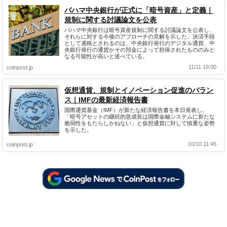
バハマ中央銀行が正式に「暗号資産」と定義｜
規制に関する討議論文を公表
バハマ中央銀行は暗号資産規制に関する討議論文を公表し、
それらに対する今後のアプローチの見解を示した。決済手段
として適格とされるのは、中央銀行発行のデジタル通貨、中
央銀行発行の通貨かその預金によって担保されたもののみと
なる可能性が高いと述べている。
11/11 19:00
coinpost.jp
仮想通貨、規制とイノベーション促進のバラン
ス｜IMFの最新経済報告書
国際通貨基金（IMF）が新たな経済報告書を本日発表し、
「暗号アセットの継続的急成長は国際金融システムに新たな
脆弱性をもたらしかねない」と仮想通貨に対して慎重な姿勢
を示した。
10/10 11:45
coinpost.jp