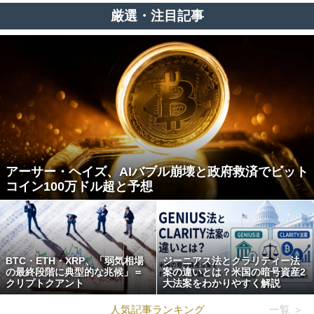
厳選・注目記事
アーサー・ヘイズ、AIバブル崩壊と政府救済でビット
コイン100万ドル超と予想
BTC・ETH・XRP、「弱気相場
ジーニアス法とクラリティー法
の最終段階に典型的な兆候」＝
案の違いとは？米国の暗号資産2
クリプトクアント
大法案をわかりやすく解説
人気記事ランキング
一覧 ＞