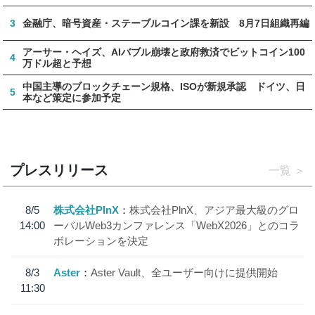
3
金融庁、暗号資産・ステーブルコイン課を新設 8月7日組織再編
アーサー・ヘイズ、AIバブル崩壊と政府救済でビットコイン100
4
万ドル超と予想
中国主導のブロックチェーン規格、ISOが新規承認 ドイツ、日
5
本など策定に参加予定
プレスリリース
一覧
8/5
株式会社PlnX
株式会社PlnX、アジア最大級のグロ
14:00
ーバルWeb3カンファレンス「WebX2026」とのコラ
ボレーションを決定
8/3
Aster
Aster Vault、全ユーザー向けに提供開始
11:30