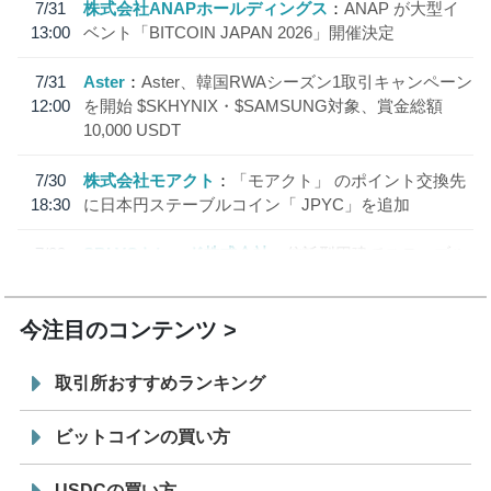
7/31
株式会社ANAPホールディングス
ANAP が大型イ
13:00
ベント「BITCOIN JAPAN 2026」開催決定
7/31
Aster
Aster、韓国RWAシーズン1取引キャンペーン
12:00
を開始 $SKHYNIX・$SAMSUNG対象、賞金総額
10,000 USDT
7/30
株式会社モアクト
「モアクト」 のポイント交換先
18:30
に日本円ステーブルコイン「 JPYC」を追加
7/29
SBI VCトレード株式会社
信託型円建てステーブル
19:30
コイン「JPYSC」徹底解説セミナーを開催
今注目のコンテンツ
取引所おすすめランキング
ビットコインの買い方
USDCの買い方