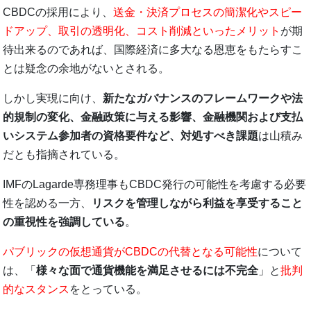
CBDCの採用により、
送金・決済プロセスの簡潔化やスピー
ドアップ、取引の透明化、コスト削減といったメリット
が期
待出来るのであれば、国際経済に多大なる恩恵をもたらすこ
とは疑念の余地がないとされる。
しかし実現に向け、
新たなガバナンスのフレームワークや法
的規制の変化、金融政策に与える影響、金融機関および支払
いシステム参加者の資格要件など、対処すべき課題
は山積み
だとも指摘されている。
IMFのLagarde専務理事もCBDC発行の可能性を考慮する必要
性を認める一方、
リスクを管理しながら利益を享受すること
の重視性を強調している
。
パブリックの仮想通貨がCBDCの代替となる可能性
について
は、「
様々な面で通貨機能を満足させるには不完全
」と
批判
的なスタンス
をとっている。