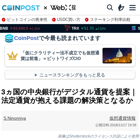
ビットコインの将来性
USDC買い方
ステーキング利率比較
株特集・関連銘柄
93,640.0
TRX
51.70
SOL
11
1.51
0.52
CoinPost
で今最も読まれています
「仮にクラリティー法不成立でも仮想通
貨は前進」＝ビットワイズCIO
ニュースランキングをもっと見る
3ヵ国の中央銀行がデジタル通貨を提案｜
法定通貨が抱える課題の解決策となるか
S.Ninomiya
仮想通貨情報
公開日時:
2018/11/17 19:39
画像はShutterstockのライセンス許諾により使用