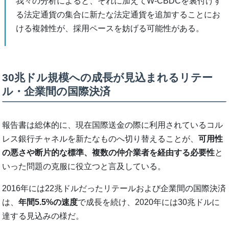
我々の分析によると、それに加えてW-CBDCを裏付けす
る法定通貨の集合に新たな法定通貨を追加することにお
ける複雑性が、採用ペースを妨げる可能性がある。
30兆ドル規模への成長が見込まれるリテー
ル・企業間の国際決済
報告書は総体的に、現在国際送金の際に利用されているコル
レス銀行チャネルを新たなものへ切り替えることが、
可用性
の悪さや断片的な標準、複数の仲介業者を経由する必要性
と
いった問題の克服に役立つと言及している。
2016年には22兆ドルだったリテールおよび企業間の国際決済
は、
年間5.5%の速度
で成長を続け、2020年には30兆ドルに
達する見込みの様だ。