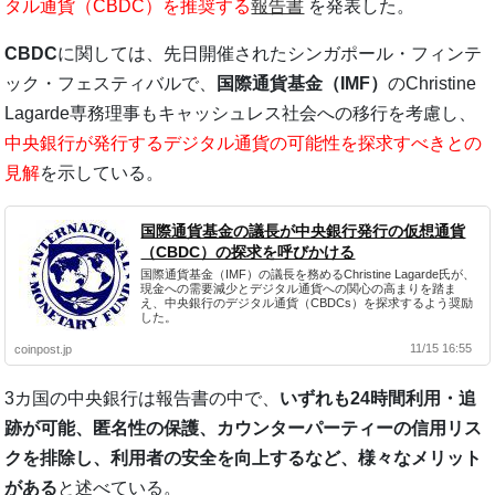
タル通貨（CBDC）を推奨する
報告書
を発表した。
CBDC
に関しては、先日開催されたシンガポール・フィンテ
ック・フェスティバルで、
国際通貨基金（IMF）
のChristine
Lagarde専務理事もキャッシュレス社会への移行を考慮し、
中央銀行が発行するデジタル通貨の可能性を探求すべきとの
見解
を示している。
国際通貨基金の議長が中央銀行発行の仮想通貨
（CBDC）の探求を呼びかける
国際通貨基金（IMF）の議長を務めるChristine Lagarde氏が、
現金への需要減少とデジタル通貨への関心の高まりを踏ま
え、中央銀行のデジタル通貨（CBDCs）を探求するよう奨励
した。
11/15 16:55
coinpost.jp
3カ国の中央銀行は報告書の中で、
いずれも24時間利用・追
跡が可能、匿名性の保護、カウンターパーティーの信用リス
クを排除し、利用者の安全を向上するなど、様々なメリット
がある
と述べている。