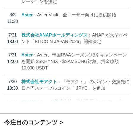
レーションを決定
8/3
Aster
Aster Vault、全ユーザー向けに提供開始
11:30
7/31
株式会社ANAPホールディングス
ANAP が大型イベ
13:00
ント「BITCOIN JAPAN 2026」開催決定
7/31
Aster
Aster、韓国RWAシーズン1取引キャンペーン
12:00
を開始 $SKHYNIX・$SAMSUNG対象、賞金総額
10,000 USDT
7/30
株式会社モアクト
「モアクト」 のポイント交換先に
18:30
日本円ステーブルコイン「 JPYC」を追加
7/29
SBI VCトレード株式会社
信託型円建てステーブル
19:30
コイン「JPYSC」徹底解説セミナーを開催
今注目のコンテンツ