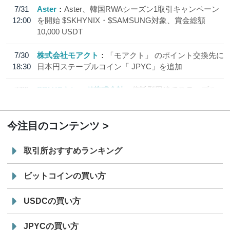
7/31
Aster
Aster、韓国RWAシーズン1取引キャンペーン
12:00
を開始 $SKHYNIX・$SAMSUNG対象、賞金総額
10,000 USDT
7/30
株式会社モアクト
「モアクト」 のポイント交換先に
18:30
日本円ステーブルコイン「 JPYC」を追加
7/29
SBI VCトレード株式会社
信託型円建てステーブル
19:30
コイン「JPYSC」徹底解説セミナーを開催
今注目のコンテンツ
取引所おすすめランキング
ビットコインの買い方
USDCの買い方
JPYCの買い方