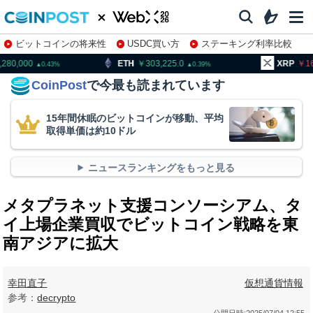
ビットコインの将来性
USDC買い方
ステーキング利率比較
株特集・関連銘柄
ETH
303,225.0
XRP
163.04
0.39
0.49
CoinPost
で今最も読まれています
15年間休眠のビットコインが移動、平均
取得単価は約10ドル
ニュースランキングをもっと見る
メタプラネット支援コンソーシアム、タ
イ上場企業買収でビットコイン戦略を東
南アジアに拡大
幸田直子
仮想通貨情報
参考：
decrypto
公開日時:
2025/07/04 12:55