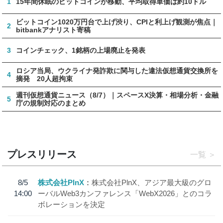
1
15年間休眠のビットコインが移動、平均取得単価は約10ドル
ビットコイン1020万円台で上げ渋り、CPIと利上げ観測が焦点｜
2
bitbankアナリスト寄稿
3
コインチェック、1銘柄の上場廃止を発表
ロシア当局、ウクライナ発詐欺に関与した違法仮想通貨交換所を
4
摘発 20人超拘束
週刊仮想通貨ニュース（8/7）｜スペースX決算・相場分析・金融
5
庁の規制対応のまとめ
プレスリリース
一覧
8/5
株式会社PlnX
株式会社PlnX、アジア最大級のグロ
14:00
ーバルWeb3カンファレンス「WebX2026」とのコラ
ボレーションを決定