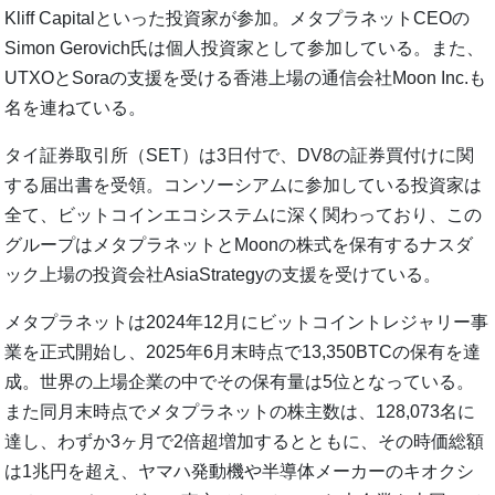
Kliff Capitalといった投資家が参加。メタプラネットCEOの
Simon Gerovich氏は個人投資家として参加している。また、
UTXOとSoraの支援を受ける香港上場の通信会社Moon Inc.も
名を連ねている。
タイ証券取引所（SET）は3日付で、DV8の証券買付けに関
する届出書を受領。コンソーシアムに参加している投資家は
全て、ビットコインエコシステムに深く関わっており、この
グループはメタプラネットとMoonの株式を保有するナスダ
ック上場の投資会社AsiaStrategyの支援を受けている。
メタプラネットは2024年12月にビットコイントレジャリー事
業を正式開始し、2025年6月末時点で13,350BTCの保有を達
成。世界の上場企業の中でその保有量は5位となっている。
また同月末時点でメタプラネットの株主数は、128,073名に
達し、わずか3ヶ月で2倍超増加するとともに、その時価総額
は1兆円を超え、ヤマハ発動機や半導体メーカーのキオクシ