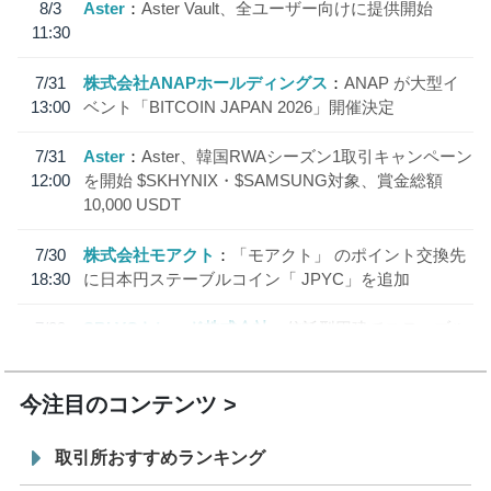
8/3
Aster
Aster Vault、全ユーザー向けに提供開始
11:30
7/31
株式会社ANAPホールディングス
ANAP が大型イ
13:00
ベント「BITCOIN JAPAN 2026」開催決定
7/31
Aster
Aster、韓国RWAシーズン1取引キャンペーン
12:00
を開始 $SKHYNIX・$SAMSUNG対象、賞金総額
10,000 USDT
7/30
株式会社モアクト
「モアクト」 のポイント交換先
18:30
に日本円ステーブルコイン「 JPYC」を追加
7/29
SBI VCトレード株式会社
信託型円建てステーブル
19:30
コイン「JPYSC」徹底解説セミナーを開催
今注目のコンテンツ
取引所おすすめランキング