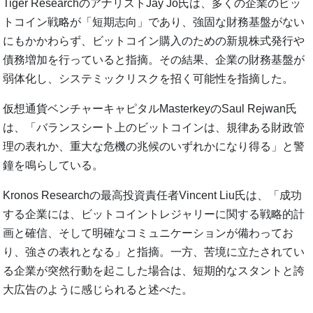
Tiger ResearchのアナリストJay Jo氏は、多くの企業のビッ
トコイン戦略が「短期志向」であり、強固な財務基盤がない
にもかかわらず、ビットコイン購入のための新規株式発行や
債務増加を行っていると指摘。その結果、企業の財務基盤が
弱体化し、システミックリスクを招く可能性を指摘した。
仮想通貨ベンチャーキャピタルMasterkeyのSaul Rejwan氏
は、「バランスシート上のビットコインは、規律ある財政管
理の表れか、重大な危機の兆候のいずれかになり得る」と警
鐘を鳴らしている。
Kronos Researchの最高投資責任者Vincent Liu氏は、「成功
する企業には、ビットコイントレジャリーに関する戦略的計
画と確信、そして明確なコミュニケーションが備わってお
り、強さの表れとなる」と指摘。一方、苦境に立たされてい
る企業が突然行動を起こした場合は、短期的なスタントと誇
大広告のように感じられると述べた。