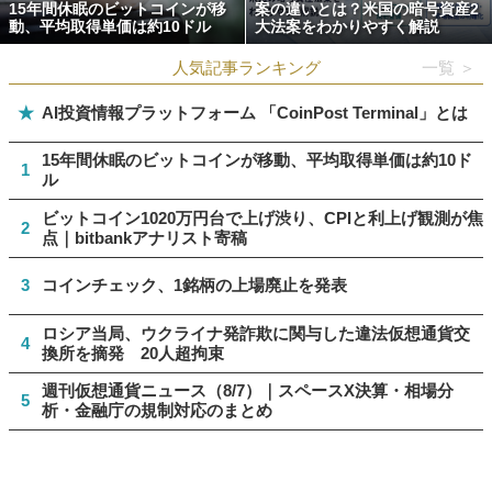
15年間休眠のビットコインが移
案の違いとは？米国の暗号資産2
動、平均取得単価は約10ドル
大法案をわかりやすく解説
人気記事ランキング
一覧 ＞
★
AI投資情報プラットフォーム 「CoinPost Terminal」とは
15年間休眠のビットコインが移動、平均取得単価は約10ド
1
ル
ビットコイン1020万円台で上げ渋り、CPIと利上げ観測が焦
2
点｜bitbankアナリスト寄稿
3
コインチェック、1銘柄の上場廃止を発表
ロシア当局、ウクライナ発詐欺に関与した違法仮想通貨交
4
換所を摘発 20人超拘束
週刊仮想通貨ニュース（8/7）｜スペースX決算・相場分
5
析・金融庁の規制対応のまとめ