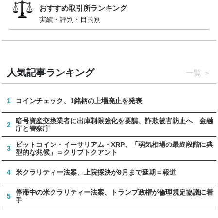
おすすめ取引所ランキング
実績・評判・目的別
人気記事ランキング
一覧
1
コインチェック、1銘柄の上場廃止を発表
暗号資産交換業者に出庫制限強化を要請、詐欺被害防止へ 金融
2
庁と警察庁
ビットコイン・イーサリアム・XRP、「弱気相場の最終段階に典
3
型的な兆候」＝クリプトクアント
4
米クラリティー法案、上院採決が9月まで延期＝報道
停滞中の米クラリティー法案、トランプ政権が倫理規定協議に着
5
手