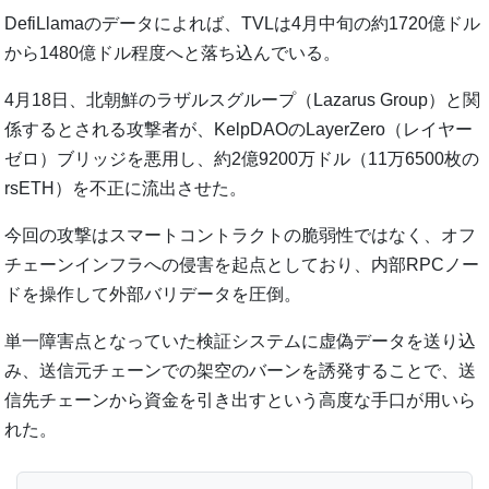
DefiLlamaのデータによれば、TVLは4月中旬の約1720億ドル
から1480億ドル程度へと落ち込んでいる。
4月18日、北朝鮮のラザルスグループ（Lazarus Group）と関
係するとされる攻撃者が、KelpDAOのLayerZero（レイヤー
ゼロ）ブリッジを悪用し、約2億9200万ドル（11万6500枚の
rsETH）を不正に流出させた。
今回の攻撃はスマートコントラクトの脆弱性ではなく、オフ
チェーンインフラへの侵害を起点としており、内部RPCノー
ドを操作して外部バリデータを圧倒。
単一障害点となっていた検証システムに虚偽データを送り込
み、送信元チェーンでの架空のバーンを誘発することで、送
信先チェーンから資金を引き出すという高度な手口が用いら
れた。