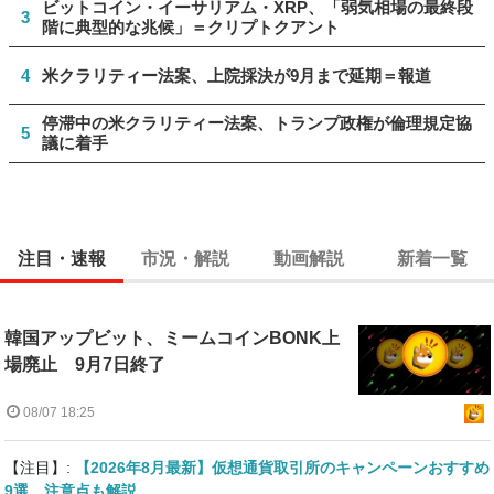
ビットコイン・イーサリアム・XRP、「弱気相場の最終段
3
階に典型的な兆候」＝クリプトクアント
4
米クラリティー法案、上院採決が9月まで延期＝報道
停滞中の米クラリティー法案、トランプ政権が倫理規定協
5
議に着手
注目・速報
市況・解説
動画解説
新着一覧
韓国アップビット、ミームコインBONK上
場廃止 9月7日終了
08/07 18:25
【注目】:
【2026年8月最新】仮想通貨取引所のキャンペーンおすすめ
9選 注意点も解説