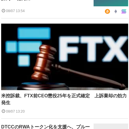
08/07 13:54
米控訴裁、FTX前CEO懲役25年を正式確定 上訴棄却の効力
発生
08/07 13:20
DTCCのRWAトークン化を支援へ、プルー