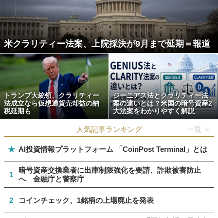
米クラリティー法案、上院採決が9月まで延期＝報道
トランプ大統領、クラリティー
ジーニアス法とクラリティー法
法成立なら仮想通貨売却益の納
案の違いとは？米国の暗号資産2
税延期も
大法案をわかりやすく解説
人気記事ランキング
一覧 ＞
★
AI投資情報プラットフォーム 「CoinPost Terminal」とは
暗号資産交換業者に出庫制限強化を要請、詐欺被害防止
1
へ 金融庁と警察庁
2
コインチェック、1銘柄の上場廃止を発表