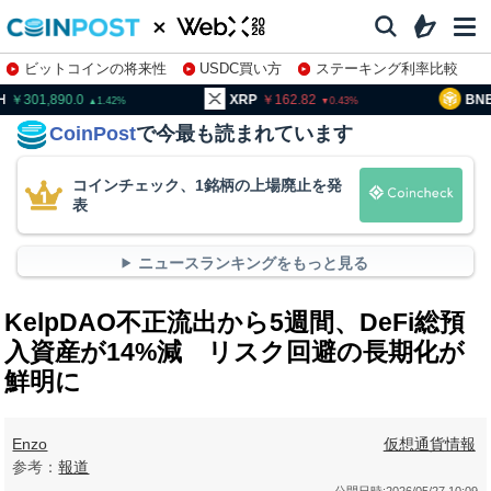
ビットコインの将来性
USDC買い方
ステーキング利率比較
株特集・関連銘柄
01,890.0
XRP
162.82
BNB
93
1.42
0.43
CoinPost
で今最も読まれています
コインチェック、1銘柄の上場廃止を発
表
ニュースランキングをもっと見る
KelpDAO不正流出から5週間、DeFi総預
入資産が14%減 リスク回避の長期化が
鮮明に
Enzo
仮想通貨情報
参考：
報道
公開日時:
2026/05/27 10:09