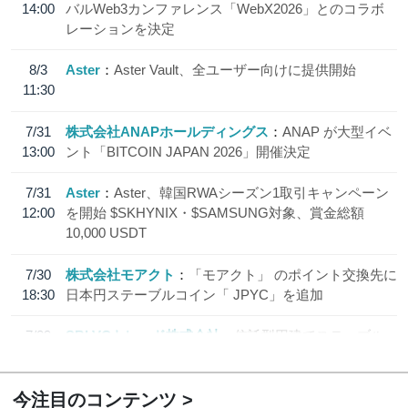
14:00
バルWeb3カンファレンス「WebX2026」とのコラボ
レーションを決定
8/3
Aster
Aster Vault、全ユーザー向けに提供開始
11:30
7/31
株式会社ANAPホールディングス
ANAP が大型イベ
13:00
ント「BITCOIN JAPAN 2026」開催決定
7/31
Aster
Aster、韓国RWAシーズン1取引キャンペーン
12:00
を開始 $SKHYNIX・$SAMSUNG対象、賞金総額
10,000 USDT
7/30
株式会社モアクト
「モアクト」 のポイント交換先に
18:30
日本円ステーブルコイン「 JPYC」を追加
7/29
SBI VCトレード株式会社
信託型円建てステーブル
19:30
コイン「JPYSC」徹底解説セミナーを開催
今注目のコンテンツ