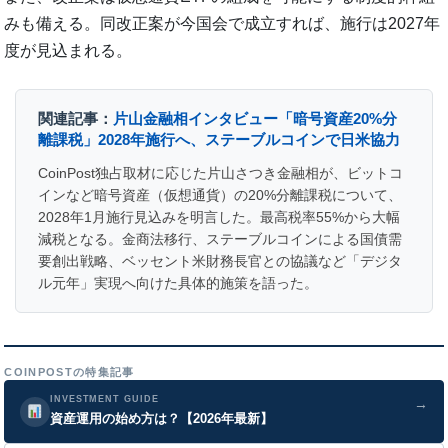
みも備える。同改正案が今国会で成立すれば、施行は2027年
度が見込まれる。
関連記事：
片山金融相インタビュー「暗号資産20%分
離課税」2028年施行へ、ステーブルコインで日米協力
CoinPost独占取材に応じた片山さつき金融相が、ビットコ
インなど暗号資産（仮想通貨）の20%分離課税について、
2028年1月施行見込みを明言した。最高税率55%から大幅
減税となる。金商法移行、ステーブルコインによる国債需
要創出戦略、ベッセント米財務長官との協議など「デジタ
ル元年」実現へ向けた具体的施策を語った。
COINPOSTの特集記事
INVESTMENT GUIDE
→
資産運用の始め方は？【2026年最新】