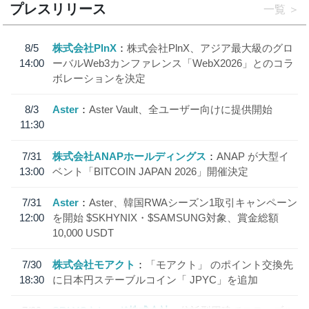
プレスリリース
一覧
8/5
株式会社PlnX
株式会社PlnX、アジア最大級のグロ
14:00
ーバルWeb3カンファレンス「WebX2026」とのコラ
ボレーションを決定
8/3
Aster
Aster Vault、全ユーザー向けに提供開始
11:30
7/31
株式会社ANAPホールディングス
ANAP が大型イ
13:00
ベント「BITCOIN JAPAN 2026」開催決定
7/31
Aster
Aster、韓国RWAシーズン1取引キャンペーン
12:00
を開始 $SKHYNIX・$SAMSUNG対象、賞金総額
10,000 USDT
7/30
株式会社モアクト
「モアクト」 のポイント交換先
18:30
に日本円ステーブルコイン「 JPYC」を追加