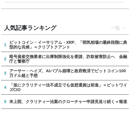
人気記事ランキング
一覧
ビットコイン・イーサリアム・XRP、「弱気相場の最終段階に典
1
型的な兆候」＝クリプトクアント
暗号資産交換業者に出庫制限強化を要請、詐欺被害防止へ 金融
2
庁と警察庁
アーサー・ヘイズ、AIバブル崩壊と政府救済でビットコイン100
3
万ドル超と予想
「仮にクラリティー法不成立でも仮想通貨は前進」＝ビットワイ
4
ズCIO
5
米上院、クラリティー法案のクローチャー申請見送り続く＝報道