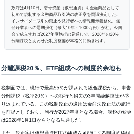
政府は4月10日、暗号資産（仮想通貨）を金融商品として
初めて規制する金融商品取引法の改正案を閣議決定した。
インサイダー取引の禁止や発行者への情報開示義務化、無
登録業者への罰則強化（最大10年・1000万円）が柱。今国
会で成立すれば2027年度施行の見通しで、2028年の20%
分離課税とあわせた制度整備が本格的に動き出す。
分離課税20％、ETF組成への制度的余地も
税制面では、現行で最高55％が課される総合課税から、申告
分離課税（税率20％）への移行と損失の3年間繰越控除が盛
り込まれている。この税制改正の適用は金商法改正法の施行
を前提としており、施行が2027年度となる場合、課税の変更
は2028年1月1日からとなる見通しだ。
また、改正案は仮想通貨ETFの組成を可能にする制度的枠組