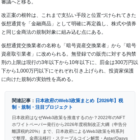
審議へと移る。
改正案の根幹は、これまで支払い手段と位置づけられてきた
仮想通貨を「金融商品」として明確に再定義し、株式や債券
と同じ金商法の規制対象に組み込む点にある。
仮想通貨交換業者の名称も「暗号資産交換業者」から「暗号
資産取引業者」に改められる。無登録での販売に対する拘禁
刑の上限は現行の3年以下から10年以下に、罰金は300万円以
下から1,000万円以下にそれぞれ引き上げられ、投資家保護
に向けた規制の実効性を高める。
関連記事：
日本政府のWeb3政策まとめ【2026年】税
制・規制・注目プロジェクト
日本政府はなぜWeb3政策を推進するのか？2022年のNFT
ホワイトペーパー発行から2026年度税制改正大綱（申告分
離課税約20%）まで、日本政府によるWeb3政策を時系列
で整理。金商法移行・ステーブルコイン解禁・Astar/Oasys