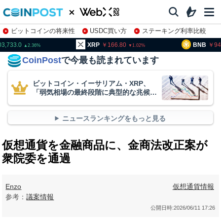
ビットコインの将来性
USDC買い方
ステーキング利率比較
株特集・関連銘柄
0
XRP
166.80
BNB
94,195.3
2.36
1.02
CoinPost
で今最も読まれています
ビットコイン・イーサリアム・XRP、
「弱気相場の最終段階に典型的な兆候」
＝クリプトクアント
ニュースランキングをもっと見る
仮想通貨を金融商品に、金商法改正案が
衆院委を通過
Enzo
仮想通貨情報
参考：
議案情報
公開日時:
2026/06/11 17:26