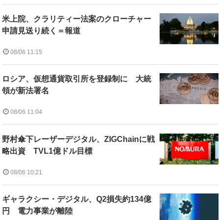
米上院、クラリティー法案のクローチャー
申請見送り続く＝報道
08/06 11:15
ロシア、仮想通貨取引所を登録制に 大統
領が新法署名
08/06 11:04
野村傘下レーザーデジタル、ZIGChainに戦
略出資 TVL1億ドル目標
08/06 10:21
ギャラクシー・デジタル、Q2損失約134億
円 電力事業が離陸