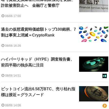
詐欺被害防止へ 金融庁と警察庁
08/06 17:00
過去の仮想通貨時価総額トップ100銘柄、7
割は事実上消滅＝CryptoRank
08/06 16:26
ハイパーリキッド（HYPE）調査報告書、
前四半期の独歩高に注目
08/06 14:51
ビットコイン流出6.58万BTC、売り枯れ指
標は接近＝グラスノード
08/06 14:06