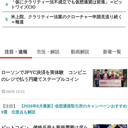
「仮にクラリティー法不成立でも仮想通貨は前進」＝ビッ
4
トワイズCIO
米上院、クラリティー法案のクローチャー申請見送り続く
5
＝報道
注目・速報
市況・解説
動画解説
新着一覧
ローソンでJPYC決済を実体験 コンビニ
のレジで払う円建てステーブルコイン
08/06 19:33
【注目】:
【2026年8月最新】仮想通貨取引所のキャンペーンおすすめ
9選 注意点も解説
ビットコイン、価格反発も新規需要は戻ら