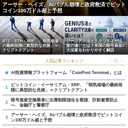
アーサー・ヘイズ、AIバブル崩壊と政府救済でビット
コイン100万ドル超と予想
BTC・ETH・XRP、「弱気相場
ジーニアス法とクラリティー法
の最終段階に典型的な兆候」＝
案の違いとは？米国の暗号資産2
クリプトクアント
大法案をわかりやすく解説
人気記事ランキング
一覧 ＞
★
AI投資情報プラットフォーム 「CoinPost Terminal」とは
ビットコイン・イーサリアム・XRP、「弱気相場の最終段
1
階に典型的な兆候」＝クリプトクアント
暗号資産交換業者に出庫制限強化を要請、詐欺被害防止
2
へ 金融庁と警察庁
アーサー・ヘイズ、AIバブル崩壊と政府救済でビットコイ
3
ン100万ドル超と予想