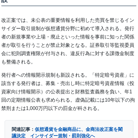
改正案では、未公表の重要情報を利用した売買を禁じるイン
サイダー取引規制が仮想通貨分野に初めて導入される。発行
者の新規事業や上場・廃止といった情報を事前に知った関係
者が取引を行うことが禁止対象となる。証券取引等監視委員
会に犯則調査権限が付与され、違反行為に対する課徴金制度
も整備される。
発行者への情報開示規制も新設される。「特定暗号資産」に
該当する発行者は、募集・売出し時に特定暗号資産情報（投
資家向け情報開示）の公表提出と財務監査義務を負い、年1
回の定期情報公表も求められる。虚偽記載には10年以下の拘
禁刑または1,000万円以下の罰金が科される。
関連記事：
仮想通貨を金融商品に、金商法改正案を閣
議決定 インサイダー規制・罰則強化へ