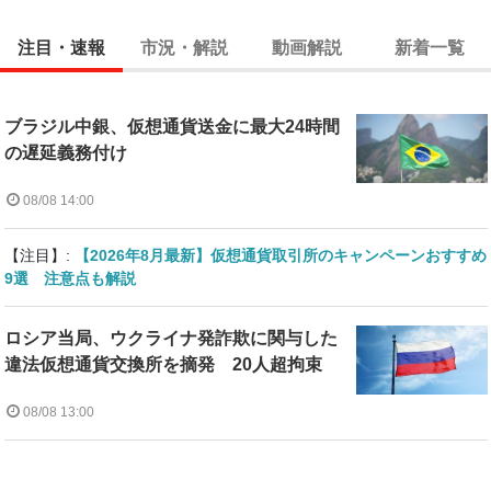
注目・速報
市況・解説
動画解説
新着一覧
ブラジル中銀、仮想通貨送金に最大24時間
の遅延義務付け
08/08 14:00
【注目】:
【2026年8月最新】仮想通貨取引所のキャンペーンおすすめ
9選 注意点も解説
ロシア当局、ウクライナ発詐欺に関与した
違法仮想通貨交換所を摘発 20人超拘束
08/08 13:00