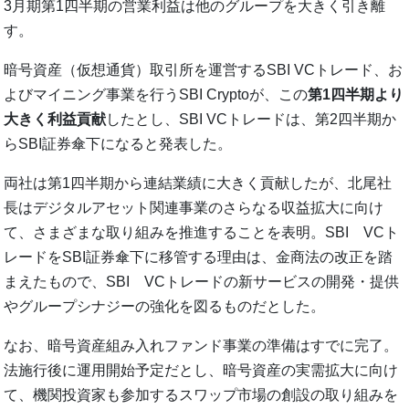
3月期第1四半期の営業利益は他のグループを大きく引き離
す。
暗号資産（仮想通貨）取引所を運営するSBI VCトレード、お
よびマイニング事業を行うSBI Cryptoが、この
第1四半期より
大きく利益貢献
したとし、SBI VCトレードは、第2四半期か
らSBI証券傘下になると発表した。
両社は第1四半期から連結業績に大きく貢献したが、北尾社
長はデジタルアセット関連事業のさらなる収益拡大に向け
て、さまざまな取り組みを推進することを表明。SBI VCト
レードをSBI証券傘下に移管する理由は、金商法の改正を踏
まえたもので、SBI VCトレードの新サービスの開発・提供
やグループシナジーの強化を図るものだとした。
なお、暗号資産組み入れファンド事業の準備はすでに完了。
法施行後に運用開始予定だとし、暗号資産の実需拡大に向け
て、機関投資家も参加するスワップ市場の創設の取り組みを