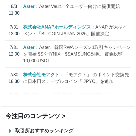
8/3
Aster
Aster Vault、全ユーザー向けに提供開始
11:30
7/31
株式会社ANAPホールディングス
ANAP が大型イ
13:00
ベント「BITCOIN JAPAN 2026」開催決定
7/31
Aster
Aster、韓国RWAシーズン1取引キャンペーン
12:00
を開始 $SKHYNIX・$SAMSUNG対象、賞金総額
10,000 USDT
7/30
株式会社モアクト
「モアクト」 のポイント交換先
18:30
に日本円ステーブルコイン「 JPYC」を追加
7/29
SBI VCトレード株式会社
信託型円建てステーブル
19:30
コイン「JPYSC」徹底解説セミナーを開催
今注目のコンテンツ
取引所おすすめランキング