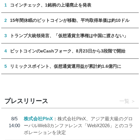
1
コインチェック、1銘柄の上場廃止を発表
2
15年間休眠のビットコインが移動、平均取得単価は約10ドル
3
トランプ大統領発言、「仮想通貨主導権は中国に渡さない」
4
ビットコインのeCashフォーク、8月23日から3段階で開始
5
リミックスポイント、仮想通貨運用益が累計約1.6億円に
プレスリリース
一覧
8/5
株式会社PlnX
株式会社PlnX、アジア最大級のグロ
14:00
ーバルWeb3カンファレンス「WebX2026」とのコラ
ボレーションを決定