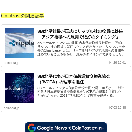
CoinPostの関連記事
SBI北尾社長が正式にリップル社の役員に就任
「アジア地域への展開で絶好のタイミング」
SBIホールディングスの北尾 吉孝代表取締役社長が、正式に
リップル社の役員に就任したことがわかった。リップル社会
長のChris Larsen氏は、リップル社がアジア地域への展開を
進めていることを明かし、絶好のタイミングであるとした。
04/26 10:01
coinpost.jp
SBI北尾代表が日本仮想通貨交換業協会
（JVCEA）の理事を退任
SBIホールディングス代表取締役社長 北尾吉孝氏が、一般社
団法人日本仮想通貨交換業協会(JVCEA)の理事を退任したこ
とがわかった。2019年7月2日付けで理事を退任する。
07/03 12:48
coinpost.jp