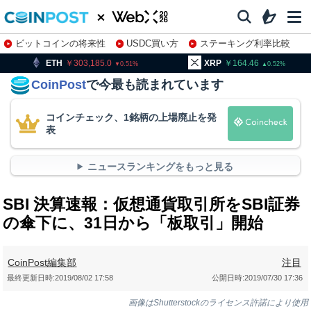
ビットコインの将来性
USDC買い方
ステーキング利率比較
株特集・関連銘柄
303,185.0
XRP
164.46
BNB
0.51
0.52
CoinPost
で今最も読まれています
コインチェック、1銘柄の上場廃止を発
表
ニュースランキングをもっと見る
SBI 決算速報：仮想通貨取引所をSBI証券
の傘下に、31日から「板取引」開始
CoinPost編集部
注目
最終更新日時:
2019/08/02 17:58
公開日時:
2019/07/30 17:36
画像はShutterstockのライセンス許諾により使用