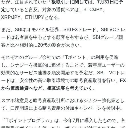
たが、注目されていた
「板取引」に関しては、7月31日に予
定
していると言及。対象の通貨ペアは、BTC/JPY、
XRP/JPY、ETH/JPYとなる。
また、SBIネオモバイル証券、SBI FXトレード、SBI VCトレ
ードは若者層を中心とする顧客を有するが、SBIグループ顧
客と比べ相対的に20代の割合が大きい。
それぞれのグループ会社での「Tポイント」の利用を促進
し、シナジーを徹底的に追求することで、若年層ユーザーの
効果的なサービス連携を順次開始する予定だ。SBI VCトレ
ードは、安全性の高い取引環境での暗号資産取引を行い、
FX
から仮想通貨へなど、相互送客を考えていく。
スマホ諸意見と暗号資産取引所におけるシナジー強化策とし
て、口座開設による暗号資産の付加キャンペーンを検討中。
「Tポイントプログラム」は、今年7月に導入したもので、各