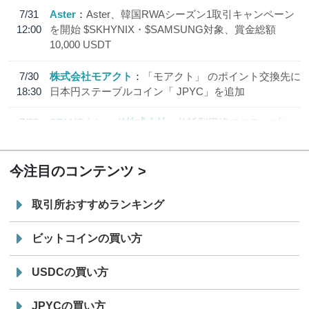
7/31
Aster
Aster、韓国RWAシーズン1取引キャンペーン
12:00
を開始 $SKHYNIX・$SAMSUNG対象、賞金総額
10,000 USDT
7/30
株式会社モアクト
「モアクト」 のポイント交換先に
18:30
日本円ステーブルコイン「 JPYC」を追加
7/29
SBI VCトレード株式会社
信託型円建てステーブル
19:30
コイン「JPYSC」徹底解説セミナーを開催
今注目のコンテンツ
取引所おすすめランキング
ビットコインの買い方
USDCの買い方
JPYCの買い方