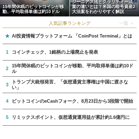
ジーニアス法とクラリティー法
15年間休眠のビットコインが移
案の違いとは？米国の暗号資産2
動、平均取得単価は約10ドル
大法案をわかりやすく解説
人気記事ランキング
一覧 ＞
★
AI投資情報プラットフォーム 「CoinPost Terminal」とは
1
コインチェック、1銘柄の上場廃止を発表
15年間休眠のビットコインが移動、平均取得単価は約10ド
2
ル
トランプ大統領発言、「仮想通貨主導権は中国に渡さな
3
い」
4
ビットコインのeCashフォーク、8月23日から3段階で開始
5
リミックスポイント、仮想通貨運用益が累計約1.6億円に