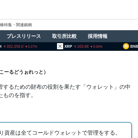
株特集・関連銘柄
プレスリリース
取引所比較
採用情報
302,358.0
XRP
163.88
BNB
9
0.27
3.04
こーるどうぉれっと）
管するための財布の役割を果たす「ウォレット」の中
たものを指す。
り資産は全てコールドウォレットで管理をする。