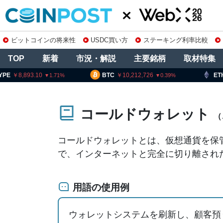
ビットコインの将来性
USDC買い方
ステーキング利率比較
TOP
新着
市況・解説
主要銘柄
取材特集
8,893.10
BTC
10,212,726
ETH
1.71
0.39
コールドウォレット
（
コールドウォレットとは、仮想通貨を保
で、インターネットと完全に切り離され
用語の使用例
ウォレットシステムを刷新し、顧客預