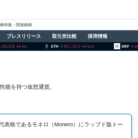
株特集・関連銘柄
プレスリリース
取引所比較
採用情報
120
ETH
301,722.0
XRP
162.70
0.6
0.12
ィ性能を持つ仮想通貨。
表格であるモネロ（Monero）にラップド版トー