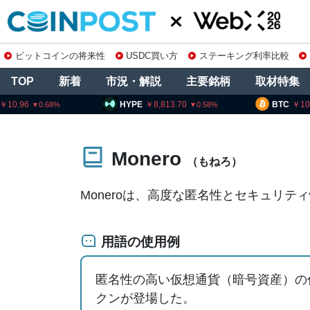
ビットコインの将来性
USDC買い方
ステーキング利率比較
TOP
新着
市況・解説
主要銘柄
取材特集
HYPE
8,813.70
BTC
10,193,
0.58
Monero
（もねろ）
Moneroは、高度な匿名性とセキュリテ
用語の使用例
匿名性の高い仮想通貨（暗号資産）の代
クンが登場した。