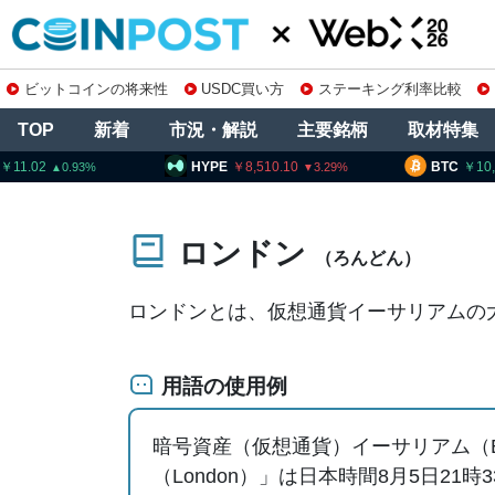
ビットコインの将来性
USDC買い方
ステーキング利率比較
TOP
新着
市況・解説
主要銘柄
取材特集
HYPE
8,510.10
BTC
10,245,47
3.29
ロンドン
（ろんどん）
ロンドンとは、仮想通貨イーサリアムの
用語の使用例
暗号資産（仮想通貨）イーサリアム（
（London）」は日本時間8月5日21時