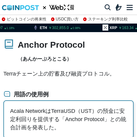
ビットコインの将来性
USDC買い方
ステーキング利率比較
株特集・関連銘柄
ETH
302,855.0
XRP
163.34
0.98
1.55
Anchor Protocol
（あんかーぷろとこる）
Terraチェーン上の貯蓄及び融資プロトコル。
用語の使用例
Acala NetworkはTerraUSD（UST）の預金に安
定利回りを提供する「Anchor Protocol」との統
合計画を発表した。