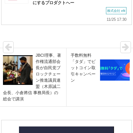
にするプロダクトへー
株式会社 efit
11/25 17:30
JBCI理事、著
手数料無料
作権流通部会
「タダ」でビ
長が自民党ブ
ットコイン取
ロックチェー
引キャンペー
ン推進議員連
ン
盟（木原誠二
会長、小倉將信 事務局長）の
総会で講演