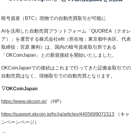
暗号資産（BTC）現物での自動売買取引が可能に
AIを活用した自動売買プラットフォーム「QUOREA（クオレ
ア）」を運営する株式会社efit（所在地：東京都中央区、代表
取締役：宮原 勝利）は、国内の暗号資産取引所である
「OKCoinJapan」との新規接続を開始いたしました。
OKCoinJapanでの接続はこれまで行ってきた証拠金取引での
自動売買はなく、現物取引での自動売買となります。
▽OKCoinJapan
https://www.okcoin.jp/
（HP）
https://support.okcoin.jp/hc/ja/articles/4405699071513
（キャ
ンペーンページ）