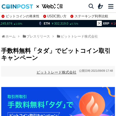
ビットコインの将来性
USDC買い方
ステーキング利率比較
株特集・関連銘柄
674
ETH
302,319.0
XRP
161.51
1.03
0.71
ホーム
プレスリリース
ビットトレード株式会社
手数料無料「タダ」でビットコイン取引
キャンペーン
公開日時:
2021/09/09 17:48
ビットトレード株式会社